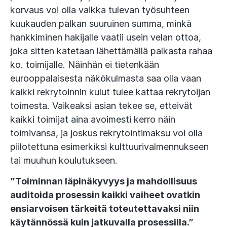
korvaus voi olla vaikka tulevan työsuhteen
kuukauden palkan suuruinen summa, minkä
hankkiminen hakijalle vaatii usein velan ottoa,
joka sitten katetaan lähettämällä palkasta rahaa
ko. toimijalle. Näinhän ei tietenkään
eurooppalaisesta näkökulmasta saa olla vaan
kaikki rekrytoinnin kulut tulee kattaa rekrytoijan
toimesta. Vaikeaksi asian tekee se, etteivät
kaikki toimijat aina avoimesti kerro näin
toimivansa, ja joskus rekrytointimaksu voi olla
piilotettuna esimerkiksi kulttuurivalmennukseen
tai muuhun koulutukseen.
”Toiminnan läpinäkyvyys ja mahdollisuus
auditoida prosessin kaikki vaiheet ovatkin
ensiarvoisen tärkeitä toteutettavaksi niin
käytännössä kuin jatkuvalla prosessilla.”