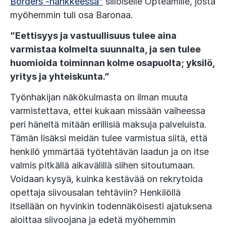
Borders -hankkeessa”
silloiselle Opteamille, josta
myöhemmin tuli osa Baronaa.
”Eettisyys ja vastuullisuus tulee aina
varmistaa kolmelta suunnalta, ja sen tulee
huomioida toiminnan kolme osapuolta; yksilö,
yritys ja yhteiskunta.”
Työnhakijan näkökulmasta on ilman muuta
varmistettava, ettei kukaan missään vaiheessa
peri häneltä mitään erillisiä maksuja palveluista.
Tämän lisäksi meidän tulee varmistua siitä, että
henkilö ymmärtää työtehtävän laadun ja on itse
valmis pitkällä aikavälillä siihen sitoutumaan.
Voidaan kysyä, kuinka kestävää on rekrytoida
opettaja siivousalan tehtäviin? Henkilöllä
itsellään on hyvinkin todennäköisesti ajatuksena
aloittaa siivoojana ja edetä myöhemmin