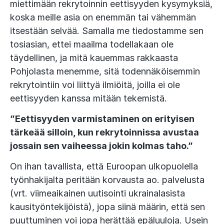
miettimään rekrytoinnin eettisyyden kysymyksiä,
koska meille asia on enemmän tai vähemmän
itsestään selvää. Samalla me tiedostamme sen
tosiasian, ettei maailma todellakaan ole
täydellinen, ja mitä kauemmas rakkaasta
Pohjolasta menemme, sitä todennäköisemmin
rekrytointiin voi liittyä ilmiöitä, joilla ei ole
eettisyyden kanssa mitään tekemistä.
”Eettisyyden varmistaminen on erityisen
tärkeää silloin, kun rekrytoinnissa avustaa
jossain sen vaiheessa jokin kolmas taho.”
On ihan tavallista, että Euroopan ulkopuolella
työnhakijalta peritään korvausta ao. palvelusta
(vrt. viimeaikainen uutisointi ukrainalasista
kausityöntekijöistä), jopa siinä määrin, että sen
puuttuminen voi jopa herättää epäluuloja. Usein