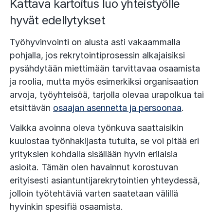
Kattava kartoitus luo yhteistyölle
hyvät edellytykset
Työhyvinvointi on alusta asti vakaammalla
pohjalla, jos rekrytointiprosessin alkajaisiksi
pysähdytään miettimään tarvittavaa osaamista
ja roolia, mutta myös esimerkiksi organisaation
arvoja, työyhteisöä, tarjolla olevaa urapolkua tai
etsittävän
osaajan asennetta ja persoonaa
.
Vaikka avoinna oleva työnkuva saattaisikin
kuulostaa työnhakijasta tutulta, se voi pitää eri
yrityksien kohdalla sisällään hyvin erilaisia
asioita. Tämän olen havainnut korostuvan
erityisesti asiantuntijarekrytointien yhteydessä,
jolloin työtehtäviä varten saatetaan välillä
hyvinkin spesifiä osaamista.