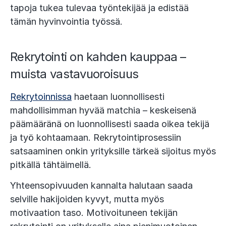
tapoja tukea tulevaa työntekijää ja edistää
tämän hyvinvointia työssä.
Rekrytointi on kahden kauppaa –
muista vastavuoroisuus
Rekrytoinnissa
haetaan luonnollisesti
mahdollisimman hyvää matchia – keskeisenä
päämääränä on luonnollisesti saada oikea tekijä
ja työ kohtaamaan. Rekrytointiprosessiin
satsaaminen onkin yrityksille tärkeä sijoitus myös
pitkällä tähtäimellä.
Yhteensopivuuden kannalta halutaan saada
selville hakijoiden kyvyt, mutta myös
motivaation taso. Motivoituneen tekijän