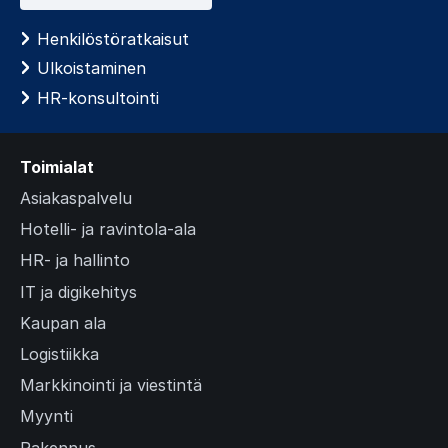
Henkilöstöratkaisut
Ulkoistaminen
HR-konsultointi
Toimialat
Asiakaspalvelu
Hotelli- ja ravintola-ala
HR- ja hallinto
IT ja digikehitys
Kaupan ala
Logistiikka
Markkinointi ja viestintä
Myynti
Rakennus