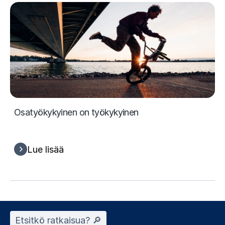
Osatyökykyinen on työkykyinen
Lue lisää
Etsitkö ratkaisua? 🔎︎