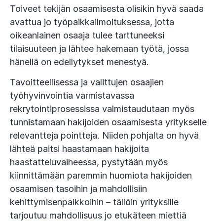
Toiveet tekijän osaamisesta olisikin hyvä saada
avattua jo työpaikkailmoituksessa, jotta
oikeanlainen osaaja tulee tarttuneeksi
tilaisuuteen ja lähtee hakemaan työtä, jossa
hänellä on edellytykset menestyä.
Tavoitteellisessa ja valittujen osaajien
työhyvinvointia varmistavassa
rekrytointiprosessissa valmistaudutaan myös
tunnistamaan hakijoiden osaamisesta yritykselle
relevantteja pointteja. Niiden pohjalta on hyvä
lähteä paitsi haastamaan hakijoita
haastatteluvaiheessa, pystytään myös
kiinnittämään paremmin huomiota hakijoiden
osaamisen tasoihin ja mahdollisiin
kehittymisenpaikkoihin – tällöin yrityksille
tarjoutuu mahdollisuus jo etukäteen miettiä