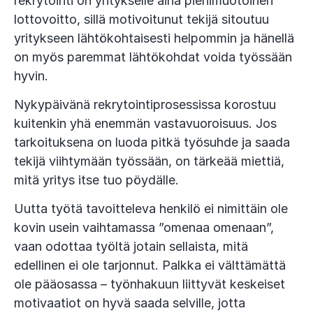
rekrytointi on yritykselle aina pienimuotoinen
lottovoitto, sillä motivoitunut tekijä sitoutuu
yritykseen lähtökohtaisesti helpommin ja hänellä
on myös paremmat lähtökohdat voida työssään
hyvin.
Nykypäivänä rekrytointiprosessissa korostuu
kuitenkin yhä enemmän vastavuoroisuus. Jos
tarkoituksena on luoda pitkä työsuhde ja saada
tekijä viihtymään työssään, on tärkeää miettiä,
mitä yritys itse tuo pöydälle.
Uutta työtä tavoitteleva henkilö ei nimittäin ole
kovin usein vaihtamassa ”omenaa omenaan”,
vaan odottaa työltä jotain sellaista, mitä
edellinen ei ole tarjonnut. Palkka ei välttämättä
ole pääosassa – työnhakuun liittyvät keskeiset
motivaatiot on hyvä saada selville, jotta