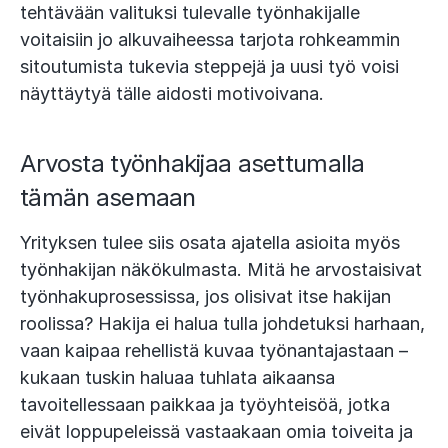
tehtävään valituksi tulevalle työnhakijalle
voitaisiin jo alkuvaiheessa tarjota rohkeammin
sitoutumista tukevia steppejä ja uusi työ voisi
näyttäytyä tälle aidosti motivoivana.
Arvosta työnhakijaa asettumalla
tämän asemaan
Yrityksen tulee siis osata ajatella asioita myös
työnhakijan näkökulmasta. Mitä he arvostaisivat
työnhakuprosessissa, jos olisivat itse hakijan
roolissa? Hakija ei halua tulla johdetuksi harhaan,
vaan kaipaa rehellistä kuvaa työnantajastaan –
kukaan tuskin haluaa tuhlata aikaansa
tavoitellessaan paikkaa ja työyhteisöä, jotka
eivät loppupeleissä vastaakaan omia toiveita ja