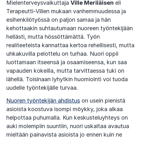
Mielenterveysvaikuttaja
Ville Meriläisen
eli
Terapeutti-Villen mukaan vanhemmuudessa ja
esihenkilötyössä on paljon samaa ja hän
kehottaakin suhtautumaan nuoreen työntekijään
hellästi, mutta hössöttämättä. Työn
realiteeteista kannattaa kertoa rehellisesti, mutta
uhkakuvilla pelottelu on turhaa. Nuori oppii
luottamaan itseensä ja osaamiseensa, kun saa
vapauden kokeilla, mutta tarvittaessa tuki on
lähellä. Toisinaan lyhytkin huomiointi voi tuoda
uudelle työntekijälle turvaa.
Nuoren työntekijän ahdistus
on usein pienistä
asioista koostuva isompi möykky, joka alkaa
helpottaa puhumalla. Kun keskusteluyhteys on
auki molempiin suuntiin, nuori uskaltaa avautua
mieltään painavista asioista jo ennen kuin ne