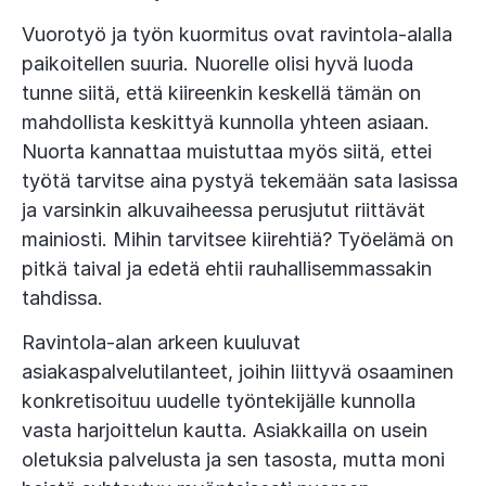
Vuorotyö ja työn kuormitus ovat ravintola-alalla
paikoitellen suuria. Nuorelle olisi hyvä luoda
tunne siitä, että kiireenkin keskellä tämän on
mahdollista keskittyä kunnolla yhteen asiaan.
Nuorta kannattaa muistuttaa myös siitä, ettei
työtä tarvitse aina pystyä tekemään sata lasissa
ja varsinkin alkuvaiheessa perusjutut riittävät
mainiosti. Mihin tarvitsee kiirehtiä? Työelämä on
pitkä taival ja edetä ehtii rauhallisemmassakin
tahdissa.
Ravintola-alan arkeen kuuluvat
asiakaspalvelutilanteet, joihin liittyvä osaaminen
konkretisoituu uudelle työntekijälle kunnolla
vasta harjoittelun kautta. Asiakkailla on usein
oletuksia palvelusta ja sen tasosta, mutta moni