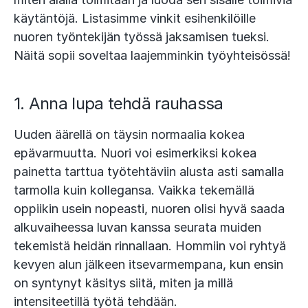
käytäntöjä. Listasimme vinkit esihenkilöille
nuoren työntekijän työssä jaksamisen tueksi.
Näitä sopii soveltaa laajemminkin työyhteisössä!
1. Anna lupa tehdä rauhassa
Uuden äärellä on täysin normaalia kokea
epävarmuutta. Nuori voi esimerkiksi kokea
painetta tarttua työtehtäviin alusta asti samalla
tarmolla kuin kollegansa. Vaikka tekemällä
oppiikin usein nopeasti, nuoren olisi hyvä saada
alkuvaiheessa luvan kanssa seurata muiden
tekemistä heidän rinnallaan. Hommiin voi ryhtyä
kevyen alun jälkeen itsevarmempana, kun ensin
on syntynyt käsitys siitä, miten ja millä
intensiteetillä työtä tehdään.