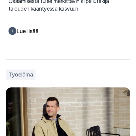
Osaamisesta tulee merkittävin kilpailutekijä
talouden kääntyessä kasvuun
Lue lisää
Työelämä