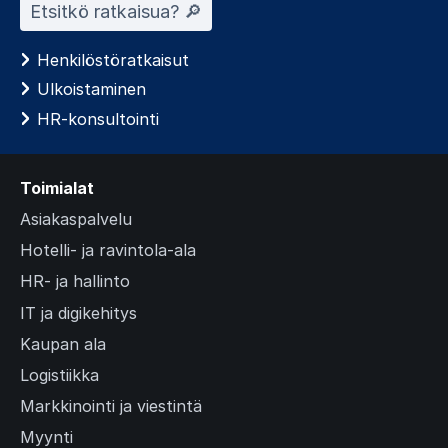
Etsitkö ratkaisua? 🔎︎
Henkilöstöratkaisut
Ulkoistaminen
HR-konsultointi
Toimialat
Asiakaspalvelu
Hotelli- ja ravintola-ala
HR- ja hallinto
IT ja digikehitys
Kaupan ala
Logistiikka
Markkinointi ja viestintä
Myynti