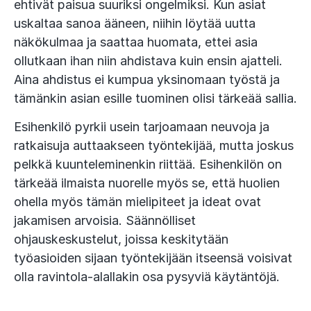
ehtivät paisua suuriksi ongelmiksi. Kun asiat
uskaltaa sanoa ääneen, niihin löytää uutta
näkökulmaa ja saattaa huomata, ettei asia
ollutkaan ihan niin ahdistava kuin ensin ajatteli.
Aina ahdistus ei kumpua yksinomaan työstä ja
tämänkin asian esille tuominen olisi tärkeää sallia.
Esihenkilö pyrkii usein tarjoamaan neuvoja ja
ratkaisuja auttaakseen työntekijää, mutta joskus
pelkkä kuunteleminenkin riittää. Esihenkilön on
tärkeää ilmaista nuorelle myös se, että huolien
ohella myös tämän mielipiteet ja ideat ovat
jakamisen arvoisia. Säännölliset
ohjauskeskustelut, joissa keskitytään
työasioiden sijaan työntekijään itseensä voisivat
olla ravintola-alallakin osa pysyviä käytäntöjä.