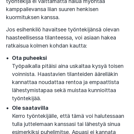
työntekijä ei välttämättä halua myöntää
kamppailevansa liian suuren henkisen
kuormituksen kanssa.
Jos esihenkilö havaitsee työntekijänsä olevan
haasteellisessa tilanteessa, voi asiaan hakea
ratkaisua kolmen kohdan kautta:
Ota puheeksi
Työpaikalla pitäisi aina uskaltaa kysyä toisen
voinnista. Haastavien tilanteiden äärelläkin
kannattaa noudattaa rentoa ja empaattista
lähestymistapaa sekä muistaa kunnioittaa
työntekijää.
Ole saatavilla
Kerro työntekijälle, että tämä voi halutessaan
tulla juttelemaan kanssasi tai lähestyä sinua
esimerkiksi puhelimitse. Apuasi ei kannata