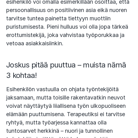
esihenkilö voi omalla esimerkillään osoittaa, että
persoonallisuus on positiivinen asia eikä nuoren
tarvitse tuntea painetta tiettyyn muottiin
puristumisesta. Pieni hulluus voi olla jopa tärkeä
erottumistekijä, joka vahvistaa työporukkaa ja
vetoaa asiakkaisiinkin.
Joskus pitää puuttua – muista nämä
3 kohtaa!
Esihenkilön vastuulla on ohjata työntekijöitä
jaksamaan, mutta toisille rakentavatkin neuvot
voivat näyttäytyä liiallisena työn ulkopuoliseen
elämään puuttumisena. Terapeutiksi ei tarvitse
ryhtyä, mutta työarjessa kannattaa olla
tuntosarvet herkkinä – nuori ja tunnollinen