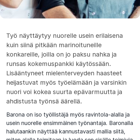
Työ näyttäytyy nuorelle usein erilaisena
kuin siinä pitkään marinoituneille
konkareille, joilla on jo paksu nahka ja
runsas kokemuspankki käytössään.
Lisääntyneet mielenterveyden haasteet
heijastuvat myös työelämään ja varsinkin
nuori voi kokea suurta epävarmuutta ja
ahdistusta työnsä äärellä.
Barona on iso työllistäjä myös ravintola-alalla ja
usein nuorelle ensimmäinen työnantaja. Baronalla
halutaankin näyttää kannustavasti mallia siitä,
miten alalla toimitaan ja luoda sen sisälle toimivia