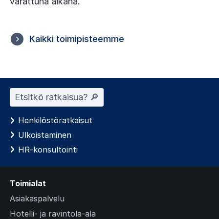
varattuna aikana.
Kaikki toimipisteemme
Etsitkö ratkaisua? 🔎︎
Henkilöstöratkaisut
Ulkoistaminen
HR-konsultointi
Toimialat
Asiakaspalvelu
Hotelli- ja ravintola-ala