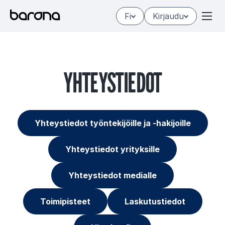
Hyppää
Fi
Kirjaudu
sisältöön
YH­TEYS­TIE­DOT
Yhteystiedot työntekijöille ja -hakijoille
Yhteystiedot yrityksille
Yhteystiedot medialle
Toimipisteet
Laskutustiedot