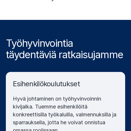
t
s
l
i
d
Työhyvinvointia
e
täydentäviä ratkaisujamme
)
Esihenkilökoulutukset
Hyvä johtaminen on työhyvinvoinnin
kivijalka. Tuemme esihenkilöitä
konkreettisilla työkaluilla, valmennuksilla ja
sparrauksella, jotta he voivat onnistua
omassa roolissaan.