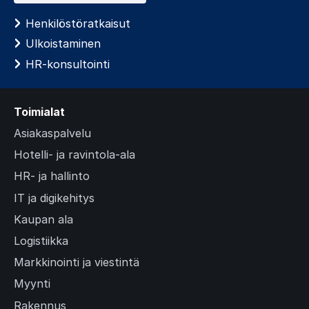
s
l
Henkilöstöratkaisut
i
Ulkoistaminen
d
HR-konsultointi
e
)
Toimialat
Asiakaspalvelu
Hotelli- ja ravintola-ala
HR- ja hallinto
IT ja digikehitys
Kaupan ala
Logistiikka
Markkinointi ja viestintä
Myynti
Rakennus