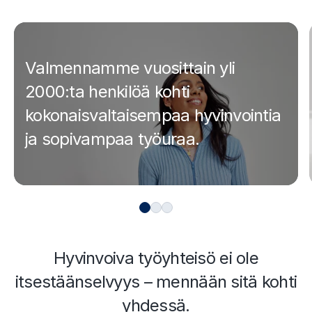
Valmennamme vuosittain yli
2000:ta henkilöä kohti
kokonaisvaltaisempaa hyvinvointia
ja sopivampaa työuraa.
(
C
u
r
Hyvinvoiva työyhteisö ei ole
r
itsestäänselvyys – mennään sitä kohti
e
yhdessä.
n