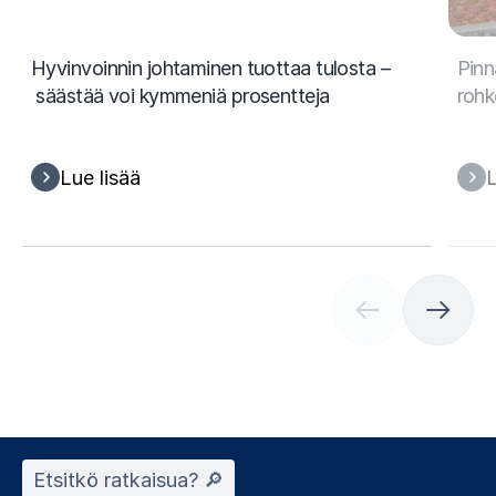
Hyvinvoinnin johtaminen tuottaa tulosta –
Pinn
säästää voi kymmeniä prosentteja
rohk
Lue lisää
L
(
C
u
r
r
e
n
t
Etsitkö ratkaisua? 🔎︎