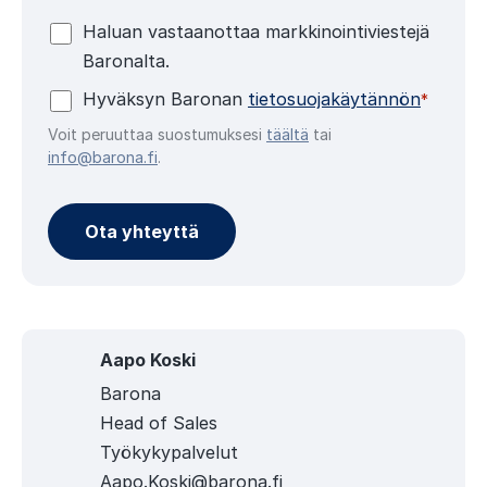
Haluan vastaanottaa markkinointiviestejä
Baronalta.
Hyväksyn Baronan
tietosuojakäytännön
*
Voit peruuttaa suostumuksesi
täältä
tai
info@barona.fi
.
Aapo Koski
Barona
Head of Sales
Työkykypalvelut
Aapo.Koski@barona.fi