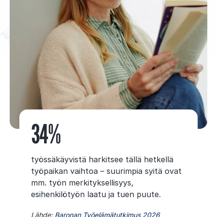
34%
työssäkäyvistä harkitsee tällä hetkellä
työpaikan vaihtoa – suurimpia syitä ovat
mm. työn merkityksellisyys,
esihenkilötyön laatu ja tuen puute.
Lähde:
Baronan Työelämätutkimus 2026