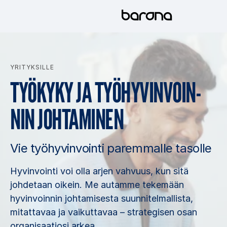
Hyppää
sisältöön
YRITYKSILLE
TYÖ­KY­KY JA TYÖ­HY­VIN­VOIN­
NIN JOH­TA­MI­NEN
Vie työhyvinvointi paremmalle tasolle
Hyvinvointi voi olla arjen vahvuus, kun sitä
johdetaan oikein. Me autamme tekemään
hyvinvoinnin johtamisesta suunnitelmallista,
mitattavaa ja vaikuttavaa – strategisen osan
organisaatiosi arkea.