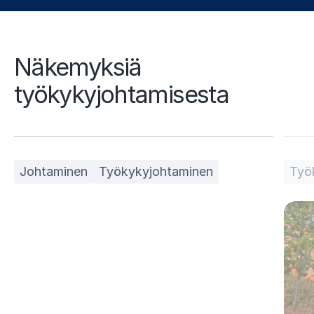
Näkemyksiä
työkykyjohtamisesta
Johtaminen
Työkykyjohtaminen
Työ