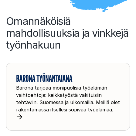
Omannäköisiä
mahdollisuuksia ja vinkkejä
työnhakuun
B
a
BARONA TYÖNANTAJANA
r
Barona tarjoaa monipuolisia työelämän
o
vaihtoehtoja: keikkatyöstä vakituisiin
n
tehtäviin, Suomessa ja ulkomailla. Meillä olet
a
rakentamassa itsellesi sopivaa työelämää.
t
y
ö