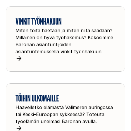
n
V
a
i
VINKIT TYÖNHAKUUN
n
n
t
Miten töitä haetaan ja miten niitä saadaan?
k
a
Millainen on hyvä työhakemus? Kokosimme
i
j
Baronan asiantuntijoiden
t
asiantuntemuksella vinkit työnhakuun.
a
t
n
y
a
ö
n
T
h
ö
TÖIHIN ULKOMAILLE
a
i
k
Haaveiletko elämästä Välimeren auringossa
h
u
tai Keski-Euroopan sykkeessä? Toteuta
i
u
työelämän unelmasi Baronan avulla.
n
n