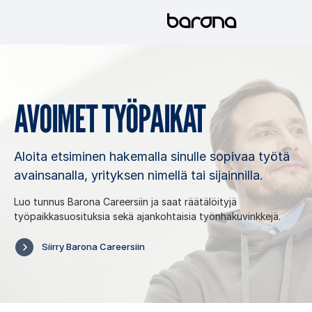
Hyppää
sisältöön
AVOI­MET TYÖ­PAI­KAT
Aloita etsiminen hakemalla sinulle sopivaa työtä
avainsanalla, yrityksen nimellä tai sijainnilla.
Luo tunnus Barona Careersiin ja saat räätälöityjä
työpaikkasuosituksia sekä ajankohtaisia työnhakuvinkkejä.
Siirry Barona Careersiin