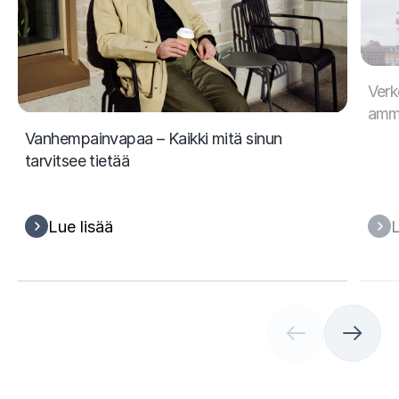
Verk
amma
Vanhempainvapaa – Kaikki mitä sinun
tarvitsee tietää
Lue lisää
L
(
C
u
r
r