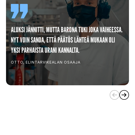
ALUKSI JÄNNITTI, MUTTA BARONA TUKI JOKA VAIHEESSA.
NYT VOIN SANOA, ETTÄ PÄÄTÖS LÄHTEÄ MUKAAN OLI
YKSI PARHAISTA URANI KANNALTA.
OTTO, ELINTARVIKEALAN OSAAJA
(
C
u
r
r
e