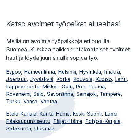
e
n
t
Katso avoimet työpaikat alueeltasi
s
l
Meillä on avoimia työpaikkoja eri puolilla
i
Suomea. Kurkkaa paikkakuntakohtaiset avoimet
d
haut ja löydä juuri sinulle sopiva työ.
e
)
Espoo
,
Hämeenlinna
,
Helsinki
,
Hyvinkää
,
Imatra
,
Joensuu
,
Jyväskylä
,
Kotka
,
Kouvola
,
Kuopio
,
Lahti
,
Lappeenranta
,
Mikkeli
,
Oulu
,
Pori
,
Rauma
,
Rovaniemi
,
Salo
,
Savonlinna
,
Seinäjoki
,
Tampere
,
Turku
,
Vaasa
,
Vantaa
Etelä-Karjala
,
Kanta-Häme
,
Keski-Suomi
,
Lappi
,
Pääkaupunkiseutu
,
Päijät-Häme
,
Pohjois-Karjala
,
Satakunta
,
Uusimaa