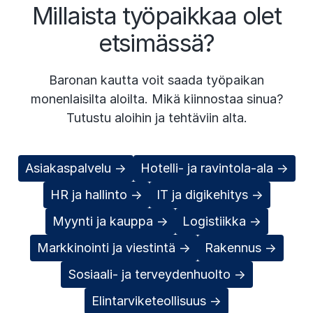
n
Millaista työpaikkaa olet
t
etsimässä?
s
l
Baronan kautta voit saada työpaikan
i
monenlaisilta aloilta. Mikä kiinnostaa sinua?
d
Tutustu aloihin ja tehtäviin alta.
e
)
Asiakaspalvelu →
Hotelli- ja ravintola-ala →
HR ja hallinto →
IT ja digikehitys →
Myynti ja kauppa →
Logistiikka →
Markkinointi ja viestintä →
Rakennus →
Sosiaali- ja terveydenhuolto →
Elintarviketeollisuus →