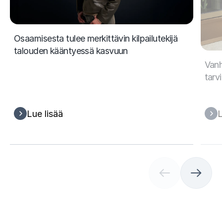
Osaamisesta tulee merkittävin kilpailutekijä
talouden kääntyessä kasvuun
Vanh
tarv
Lue lisää
L
(
C
u
r
r
e