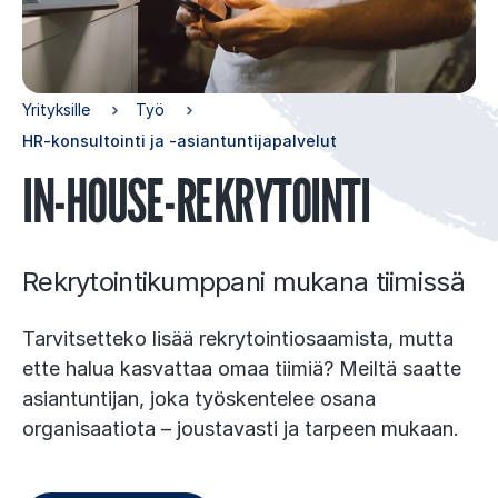
Yrityksille
Työ
HR-konsultointi ja -asiantuntijapalvelut
IN-HOUSE-REK­RY­TOIN­TI
Rekrytointikumppani mukana tiimissä
Tarvitsetteko lisää rekrytointiosaamista, mutta
ette halua kasvattaa omaa tiimiä? Meiltä saatte
asiantuntijan, joka työskentelee osana
organisaatiota – joustavasti ja tarpeen mukaan.