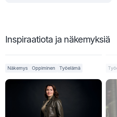
Inspiraatiota ja näkemyksiä
Näkemys
Oppiminen
Työelämä
Työ