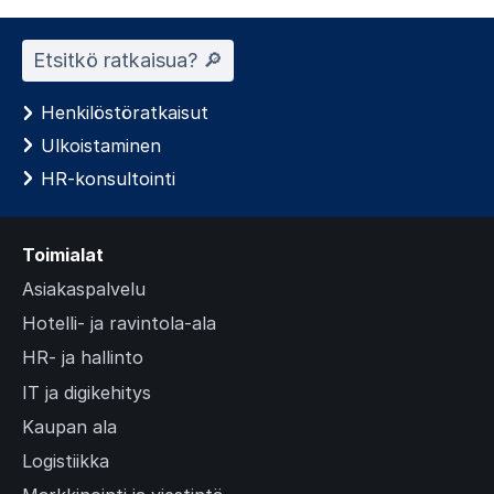
n
t
Etsitkö ratkaisua? 🔎︎
s
l
Henkilöstöratkaisut
i
Ulkoistaminen
d
HR-konsultointi
e
)
Toimialat
Asiakaspalvelu
Hotelli- ja ravintola-ala
HR- ja hallinto
IT ja digikehitys
Kaupan ala
Logistiikka