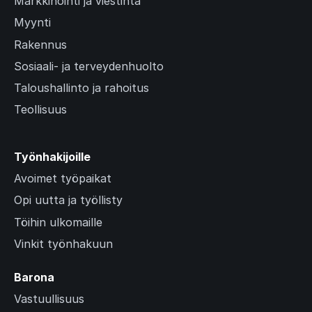
Markkinointi ja viestintä
Myynti
Rakennus
Sosiaali- ja terveydenhuolto
Taloushallinto ja rahoitus
Teollisuus
Työnhakijoille
Avoimet työpaikat
Opi uutta ja työllisty
Töihin ulkomaille
Vinkit työnhakuun
Barona
Vastuullisuus