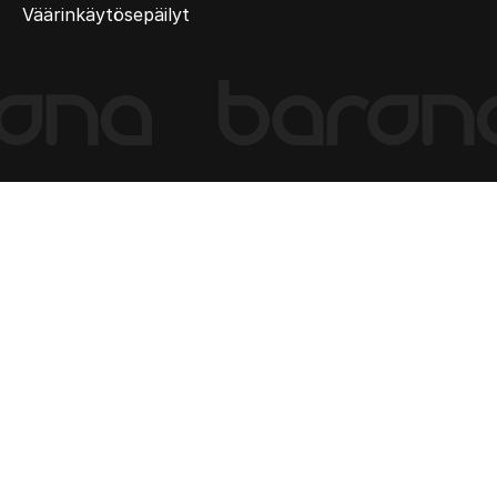
Väärinkäytösepäilyt
(Current
slide)