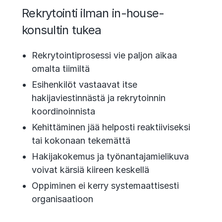
Rekrytointi ilman in-house-
konsultin tukea
Rekrytointiprosessi vie paljon aikaa
omalta tiimiltä
Esihenkilöt vastaavat itse
hakijaviestinnästä ja rekrytoinnin
koordinoinnista
Kehittäminen jää helposti reaktiiviseksi
tai kokonaan tekemättä
Hakijakokemus ja työnantajamielikuva
voivat kärsiä kiireen keskellä
Oppiminen ei kerry systemaattisesti
organisaatioon