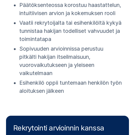
Päätöksenteossa korostuu haastattelun,
intuitiivisen arvion ja kokemuksen rooli
Vaatii rekrytoijalta tai esihenkilöltä kykyä
tunnistaa hakijan todelliset vahvuudet ja
toimintatapa
Sopivuuden arvioinnissa perustuu
pitkälti hakijan itseilmaisuun,
vuorovaikutukseen ja yleiseen
vaikutelmaan
Esihenkilö oppii tuntemaan henkilön työn
aloituksen jälkeen
Rekrytointi arvioinnin kanssa