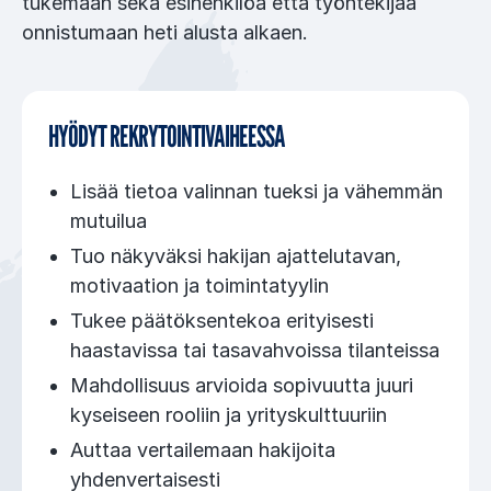
tukemaan sekä esihenkilöä että työntekijää
onnistumaan heti alusta alkaen.
HYÖDYT REKRYTOINTIVAIHEESSA
Lisää tietoa valinnan tueksi ja vähemmän
mutuilua
Tuo näkyväksi hakijan ajattelutavan,
motivaation ja toimintatyylin
Tukee päätöksentekoa erityisesti
haastavissa tai tasavahvoissa tilanteissa
Mahdollisuus arvioida sopivuutta juuri
kyseiseen rooliin ja yrityskulttuuriin
Auttaa vertailemaan hakijoita
yhdenvertaisesti