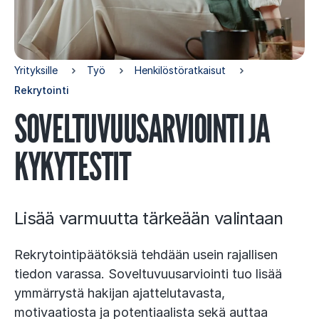
Yrityksille
Työ
Henkilöstöratkaisut
Rekrytointi
SO­VEL­TU­VUUSAR­VIOIN­TI JA
KY­KY­TES­TIT
Lisää varmuutta tärkeään valintaan
Rekrytointipäätöksiä tehdään usein rajallisen
tiedon varassa. Soveltuvuusarviointi tuo lisää
ymmärrystä hakijan ajattelutavasta,
motivaatiosta ja potentiaalista sekä auttaa