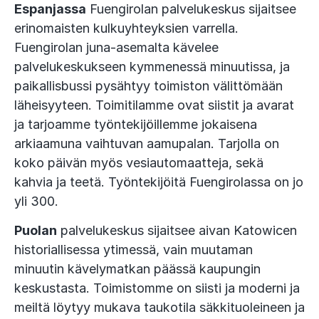
Espanjassa
Fuengirolan palvelukeskus sijaitsee
erinomaisten kulkuyhteyksien varrella.
Fuengirolan juna-asemalta kävelee
palvelukeskukseen kymmenessä minuutissa, ja
paikallisbussi pysähtyy toimiston välittömään
läheisyyteen. Toimitilamme ovat siistit ja avarat
ja tarjoamme työntekijöillemme jokaisena
arkiaamuna vaihtuvan aamupalan. Tarjolla on
koko päivän myös vesiautomaatteja, sekä
kahvia ja teetä. Työntekijöitä Fuengirolassa on jo
yli 300.
Puolan
palvelukeskus sijaitsee aivan Katowicen
historiallisessa ytimessä, vain muutaman
minuutin kävelymatkan päässä kaupungin
keskustasta. Toimistomme on siisti ja moderni ja
meiltä löytyy mukava taukotila säkkituoleineen ja