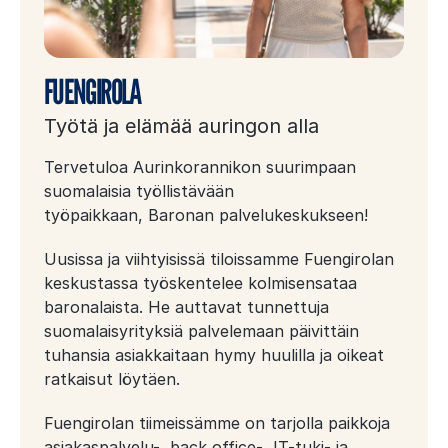
FUENGIROLA
Työtä ja elämää auringon alla
Tervetuloa Aurinkorannikon suurimpaan
suomalaisia työllistävään
työpaikkaan, Baronan palvelukeskukseen!
Uusissa ja viihtyisissä tiloissamme Fuengirolan
keskustassa työskentelee kolmisensataa
baronalaista. He auttavat tunnettuja
suomalaisyrityksiä palvelemaan päivittäin
tuhansia asiakkaitaan hymy huulilla ja oikeat
ratkaisut löytäen.
Fuengirolan tiimeissämme on tarjolla paikkoja
asiakaspalvelu-, back office-, IT-tuki- ja