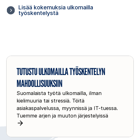
Lisää kokemuksia ulkomailla
työskentelystä
T
u
TUTUSTU ULKOMAILLA TYÖSKENTELYN
t
MAHDOLLISUUKSIIN
u
Suomalaista työtä ulkomailla, ilman
s
kielimuuria tai stressiä. Töitä
t
asiakaspalvelussa, myynnissä ja IT-tuessa.
u
Tuemme arjen ja muuton järjestelyissä
u
l
k