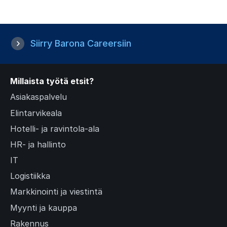
i
e
n
n
t
Siirry Barona Careersiin
s
l
i
Millaista työtä etsit?
d
Asiakaspalvelu
e
Elintarvikeala
)
Hotelli- ja ravintola-ala
HR- ja hallinto
IT
Logistiikka
Markkinointi ja viestintä
Myynti ja kauppa
Rakennus