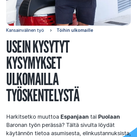
Kansainvälinen työ
Töihin ulkomaille
USEIN KY­SY­TYT
KY­SY­MYK­SET
UL­KO­MAIL­LA
TYÖS­KEN­TE­LYS­TÄ
Harkitsetko muuttoa
Espanjaan
tai
Puolaan
Baronan työn perässä? Tältä sivulta löydät
käytännön tietoa asumisesta, elinkustannuksista,