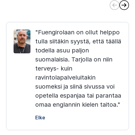
C
u
r
Fuengirolaan on ollut helppo
r
e
tulla siitäkin syystä, että täällä
n
todella asuu paljon
t
suomalaisia. Tarjolla on niin
s
terveys- kuin
l
ravintolapalveluitakin
i
suomeksi ja siinä sivussa voi
d
opetella espanjaa tai parantaa
e
omaa englannin kielen taitoa.
)
Elke