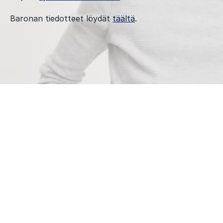
Baronan tiedotteet löydät
täältä
.