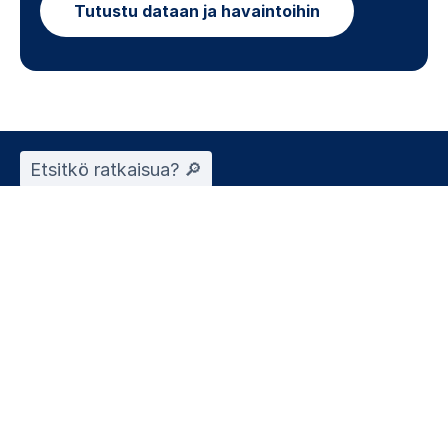
Tutustu dataan ja havaintoihin
Etsitkö ratkaisua? 🔎︎
Henkilöstöratkaisut
Ulkoistaminen
HR-konsultointi
Toimialat
Asiakaspalvelu
Hotelli- ja ravintola-ala
HR- ja hallinto