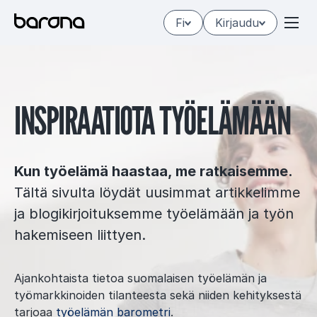
Hyppää
Fi
Kirjaudu
sisältöön
INS­PI­RAA­TIO­TA TYÖ­ELÄ­MÄÄN
Kun työelämä haastaa, me ratkaisemme.
Tältä sivulta löydät uusimmat artikkelimme
ja blogikirjoituksemme työelämään ja työn
hakemiseen liittyen.
Ajankohtaista tietoa suomalaisen työelämän ja
työmarkkinoiden tilanteesta sekä niiden kehityksestä
tarjoaa
työelämän barometri
.