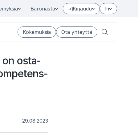
emyksiä
Baronasta
Kirjaudu
Fi
Kokemuksia
Ota yhteyttä
Hae
 on os­ta­
Kom­pe­tens­
29.08.2023