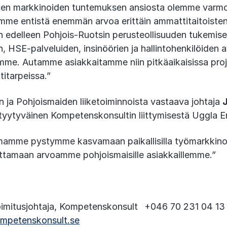
isten markkinoiden tuntemuksen ansiosta olemme varm
emme entistä enemmän arvoa erittäin ammattitaitoiste
n edelleen Pohjois-Ruotsin perusteollisuuden tukemis
n, HSE-palveluiden, insinöörien ja hallintohenkilöiden av
mme. Autamme asiakkaitamme niin pitkäaikaisissa proj
ttitarpeissa.”
n ja Pohjoismaiden liiketoiminnoista vastaava johtaja
tyytyväinen Kompetenskonsultin liittymisestä Uggla En
mamme pystymme kasvamaan paikallisilla työmarkkinoi
attamaan arvoamme pohjoismaisille asiakkaillemme.”
imitusjohtaja, Kompetenskonsult +046 70 231 04 1
mpetenskonsult.se