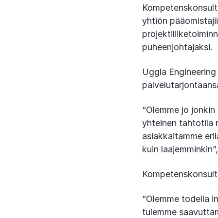
Kompetenskonsulti
yhtiön pääomistaji
projektiliiketoimi
puheenjohtajaksi.
Uggla Engineering
palvelutarjontaan
“Olemme jo jonkin 
yhteinen tahtotila
asiakkaitamme eril
kuin laajemminkin”
Kompetenskonsulti
“Olemme todella i
tulemme saavuttam