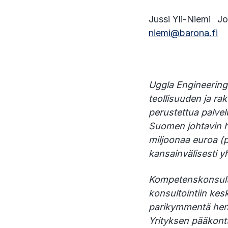
Jussi Yli-Niemi J
niemi@barona.fi
Uggla Engineering
teollisuuden ja r
perustettua palve
Suomen johtavin he
miljoonaa euroa (p
kansainvälisesti 
Kompetenskonsult o
konsultointiin kesk
parikymmentä henki
Yrityksen pääkontt