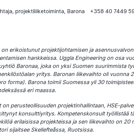
ohtaja, projektiliiketoiminta, Barona +358 40 7449 
 on erikoistunut projektijohtamisen ja asennusvalvon
akentamisen hankkeissa. Uggla Engineering on osa v
luyhtiö Baronaa, joka on yksi Suomen suurimmista ty
nkilöstöalan yritys. Baronan liikevaihto oli vuonna 
ro forma). Barona toimii Suomessa yli 30 toimipistee
yhdeksässä eri maassa.
n perusteollisuuden projektinhallintaan, HSE-palvel
ittynyt konsulttiyritys. Kompetenskonsult työllistää tä
löä erilaisissa projekteissa ja sen liikevaihto on 20
ori sijaitsee Skellefteåssa, Ruotsissa.