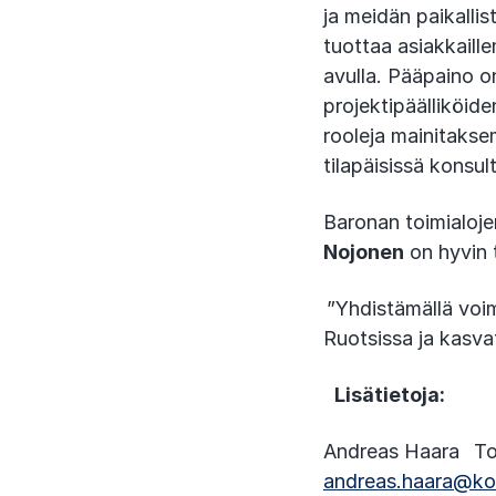
ja meidän paikall
tuottaa asiakkaill
avulla. Pääpaino o
projektipäälliköide
rooleja mainitakse
tilapäisissä konsul
Baronan toimialoje
Nojonen
on hyvin 
”Yhdistämällä voi
Ruotsissa ja kasv
Lisätietoja:
Andreas Haara To
andreas.haara@ko