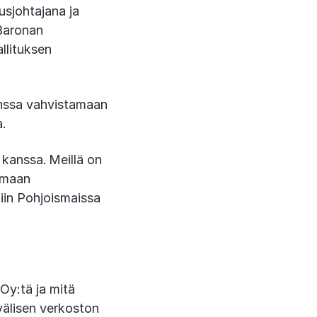
usjohtajana ja
 Baronan
allituksen
anssa vahvistamaan
ua.
 kanssa. Meillä on
emaan
niin Pohjoismaissa
y:tä ja mitä
älisen verkoston