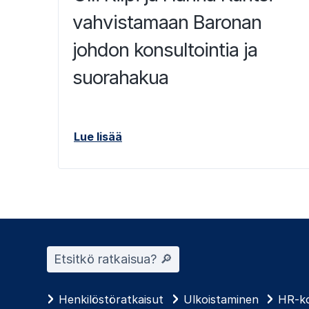
vahvistamaan Baronan
johdon konsultointia ja
suorahakua
Lue lisää
Etsitkö ratkaisua? 🔎︎
Henkilöstöratkaisut
Ulkoistaminen
HR-ko