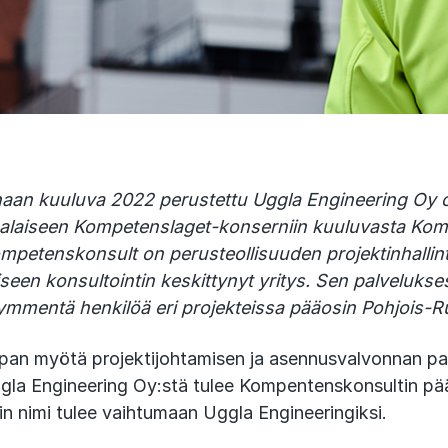
naan kuuluva 2022 perustettu Uggla Engineering Oy 
alaiseen Kompetenslaget-konserniin kuuluvasta Ko
ompetenskonsult on perusteollisuuden projektinhallin
niseen konsultointin keskittynyt yritys. Sen palveluks
ikymmentä henkilöä eri projekteissa pääosin Pohjois-R
pan myötä projektijohtamisen ja asennusvalvonnan pal
gla Engineering Oy:stä tulee Kompentenskonsultin pä
 nimi tulee vaihtumaan Uggla Engineeringiksi.