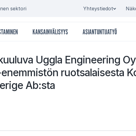
Secondary
inen sektori
Yhteystiedot
Näk
STAMINEN
KANSAINVÄLISYYS
ASIANTUNTIJATYÖ
kuu­lu­va Uggla En­gi­nee­ring Oy
enem­mis­tön ruot­sa­lai­ses­ta 
e­ri­ge Ab:sta