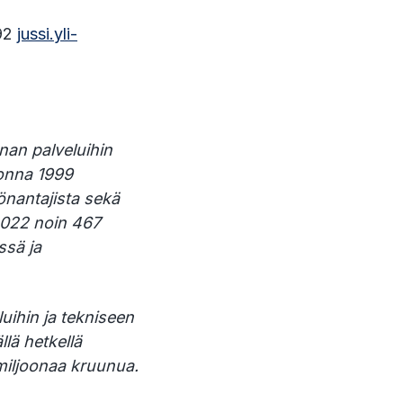
592
jussi.yli-
nan palveluihin
uonna 1999
önantajista sekä
2022 noin 467
ssä ja
uihin ja tekniseen
llä hetkellä
 miljoonaa kruunua.