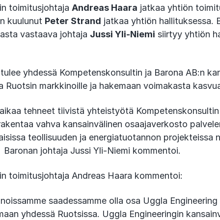
n toimitusjohtaja
Andreas Haara
jatkaa yhtiön toimit
in kuulunut
Peter Strand
jatkaa yhtiön hallituksessa.
nnasta vastaava johtaja
Jussi Yli-Niemi
siirtyy yhtiön h
 tulee yhdessä Kompetenskonsultin ja Barona AB:n k
sa Ruotsin markkinoille ja hakemaan voimakasta kasv
aikaa tehneet tiivistä yhteistyötä Kompetenskonsultin
 rakentaa vahva kansainvälinen osaajaverkosto palvel
aisissa teollisuuden ja energiatuotannon projekteissa 
, Baronan johtaja Jussi Yli-Niemi kommentoi.
n toimitusjohtaja Andreas Haara kommentoi:
nnoissamme saadessamme olla osa Uggla Engineering O
aan yhdessä Ruotsissa. Uggla Engineeringin kansainv