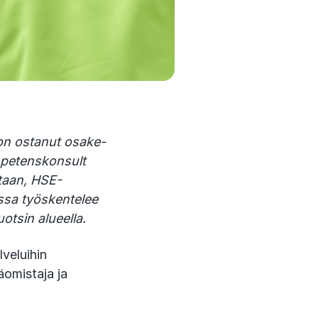
on ostanut osake-
mpetenskonsult
taan, HSE-
essa työskentelee
uotsin alueella.
veluihin
äomistaja ja