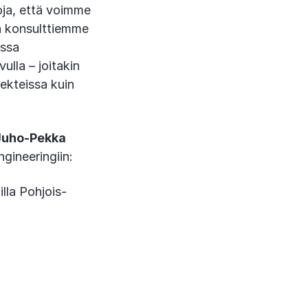
oja, että voimme
n konsulttiemme
essa
ulla – joitakin
ekteissa kuin
Juho-Pekka
gineeringiin:
lla Pohjois-
3