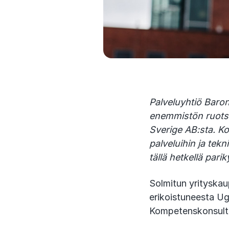
Palveluyhtiö Baro
enemmistön ruots
Sverige AB:sta. K
palveluihin ja tek
tällä hetkellä par
Solmitun yrityskau
erikoistuneesta Ug
Kompetenskonsultin