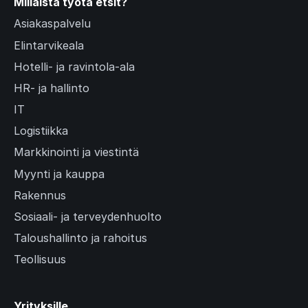
i
Millaista työtä etsit?
d
Asiakaspalvelu
e
Elintarvikeala
)
Hotelli- ja ravintola-ala
HR- ja hallinto
IT
Logistiikka
Markkinointi ja viestintä
Myynti ja kauppa
Rakennus
Sosiaali- ja terveydenhuolto
Taloushallinto ja rahoitus
Teollisuus
Yrityksille