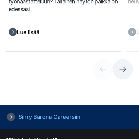
työhaastatteluun? Tällainen näytön paikka on
neu
edessäsi
Lue lisää
L
(
C
u
r
r
e
n
t
Siirry Barona Careersiin
s
l