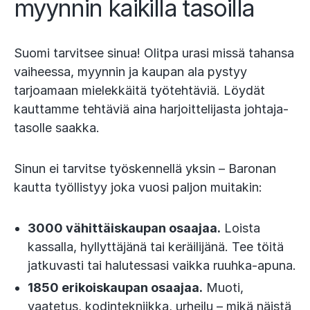
myynnin kaikilla tasoilla
Suomi tarvitsee sinua! Olitpa urasi missä tahansa
vaiheessa, myynnin ja kaupan ala pystyy
tarjoamaan mielekkäitä työtehtäviä. Löydät
kauttamme tehtäviä aina harjoittelijasta johtaja-
tasolle saakka.
Sinun ei tarvitse työskennellä yksin – Baronan
kautta työllistyy joka vuosi paljon muitakin:
3000 vähittäiskaupan osaajaa.
Loista
kassalla, hyllyttäjänä tai keräilijänä. Tee töitä
jatkuvasti tai halutessasi vaikka ruuhka-apuna.
1850 erikoiskaupan osaajaa.
Muoti,
vaatetus, kodintekniikka, urheilu – mikä näistä