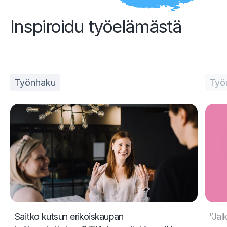
Inspiroidu työelämästä
Työnhaku
Työ
Saitko kutsun erikoiskaupan
”Jal