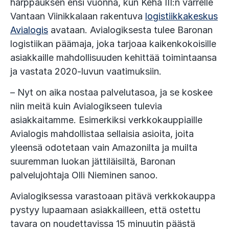
harppauksen ensi vuonna, kun Kehä III:n varrelle
Vantaan Viinikkalaan rakentuva
logistiikkakeskus
Avialogis
avataan. Avialogiksesta tulee Baronan
logistiikan päämaja, joka tarjoaa kaikenkokoisille
asiakkaille mahdollisuuden kehittää toimintaansa
ja vastata 2020-luvun vaatimuksiin.
– Nyt on aika nostaa palvelutasoa, ja se koskee
niin meitä kuin Avialogikseen tulevia
asiakkaitamme. Esimerkiksi verkkokauppiaille
Avialogis mahdollistaa sellaisia asioita, joita
yleensä odotetaan vain Amazonilta ja muilta
suuremman luokan jättiläisiltä, Baronan
palvelujohtaja Olli Nieminen sanoo.
Avialogiksessa varastoaan pitävä verkkokauppa
pystyy lupaamaan asiakkailleen, että ostettu
tavara on noudettavissa 15 minuutin päästä