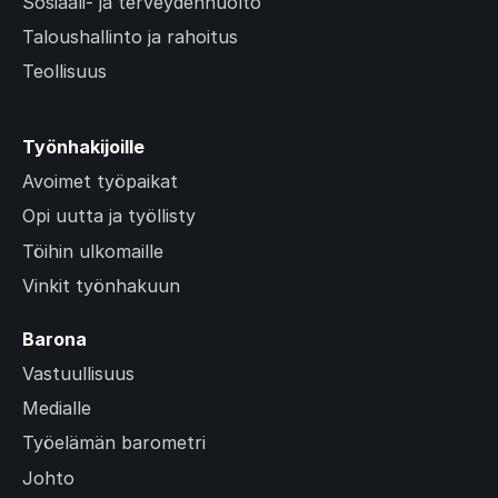
Sosiaali- ja terveydenhuolto
Taloushallinto ja rahoitus
Teollisuus
Työnhakijoille
Avoimet työpaikat
Opi uutta ja työllisty
Töihin ulkomaille
Vinkit työnhakuun
Barona
Vastuullisuus
Medialle
Työelämän barometri
Johto