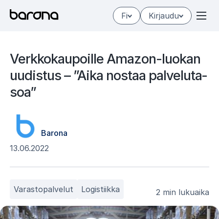
Hyppää
Fi
Kirjaudu
sisältöön
Verk­ko­kau­poil­le Amazon-luo­kan
uu­dis­tus – ”Aika nos­taa pal­ve­lu­ta­
soa”
Barona
13.06.2022
Varastopalvelut
Logistiikka
2 min lukuaika