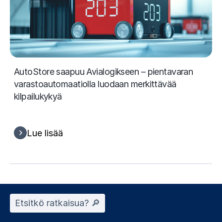
AutoStore saapuu Avialogikseen – pientavaran
varastoautomaatiolla luodaan merkittävää
kilpailukykyä
Lue lisää
Etsitkö ratkaisua? 🔎︎