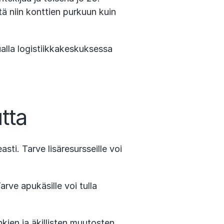
ä niin konttien purkuun kuin
alla logistiikkakeskuksessa
tta
ti. Tarve lisäresursseille voi
arve apukäsille voi tulla
kien ja äkillisten muutosten