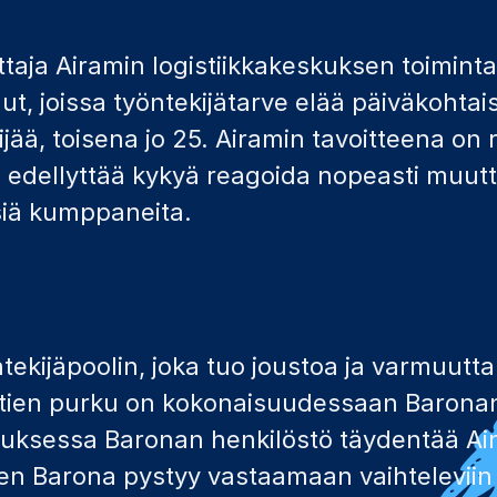
ttaja Airamin logistiikkakeskuksen toimint
t, joissa työntekijätarve elää päiväkohtais
jää, toisena jo 25. Airamin tavoitteena on
 edellyttää kykyä reagoida nopeasti muutt
isiä kumppaneita.
tekijäpoolin, joka tuo joustoa ja varmuutt
nttien purku on kokonaisuudessaan Baronan
eskuksessa Baronan henkilöstö täydentää A
iten Barona pystyy vastaamaan vaihteleviin 