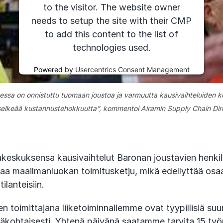
to the visitor. The website owner
needs to setup the site with their CMP
to add this content to the list of
technologies used.
Powered by
Usercentrics Consent Management
Platform
sessa on onnistuttu tuomaan joustoa ja varmuutta kausivaihteluiden k
u selkeää kustannustehokkuutta”, kommentoi Airamin Supply Chain Dir
kakeskuksensa kausivaihtelut Baronan joustavien henkil
taa maailmanluokan toimitusketju, mikä edellyttää os
ilanteisiin.
en toimittajana liiketoiminnallemme ovat tyypillisiä suur
väkohtaisesti. Yhtenä päivänä saatamme tarvita 15 työn