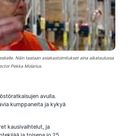
eskelle. Näin taataan asiakastoimitukset aina aikataulussa
ector Pekka Molarius.
östöratkaisujen avulla.
aavia kumppaneita ja kykyä
et kausivaihtelut, ja
tekijää ja toisena jo 25.