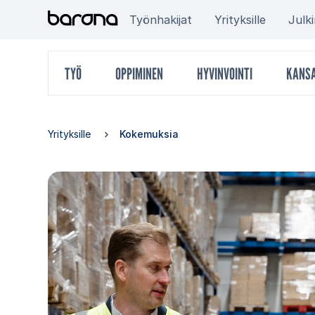
Hyppää
Target
Työnhakijat
Yrityksille
Julk
sisältöön
group
Päävalikko
TYÖ
OPPIMINEN
HYVINVOINTI
KANSA
menu
Yrityksille
Kokemuksia