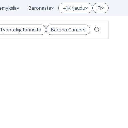
emyksiä
Baronasta
Kirjaudu
Fi
Työntekijätarinoita
Barona Careers
Hae