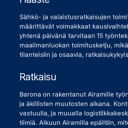
Sähkö- ja valaistusratkaisujen toimi
määrittävät voimakkaat kausivaihtelu
yhtenä päivänä tarvitaan 15 työnteki
maailmanluokan toimitusketju, mikä
tilanteisiin ja osaavia, ratkaisukyky
Ratkaisu
Barona on rakentanut Airamille työn
ja äkillisten muutosten aikana. Ko
vastuulla, ja muualla logistiikkak
tiimiä. Alkuun Airamilla epäiltiin, m