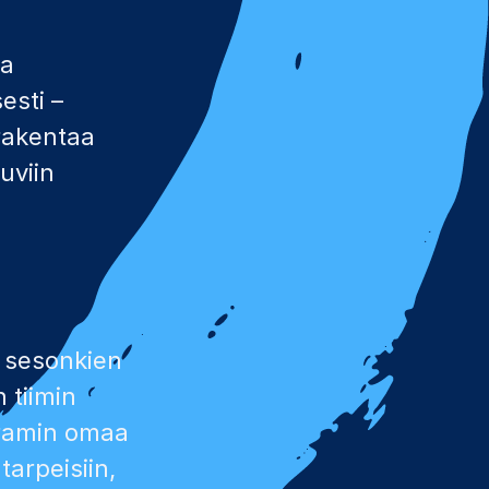
aa
esti –
 rakentaa
uviin
a sesonkien
 tiimin
iramin omaa
tarpeisiin,