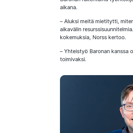
aikana.
– Aluksi meitä mietitytti, m
aikavälin resurssisuunnitelmi
kokemuksia, Norss kertoo.
– Yhteistyö Baronan kanssa on
toimivaksi.