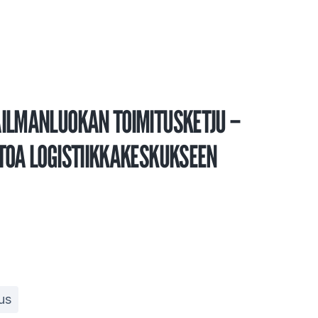
IL­MAN­LUO­KAN TOI­MI­TUS­KET­JU –
TOA LO­GIS­TIIK­KA­KES­KUK­SEEN
tus