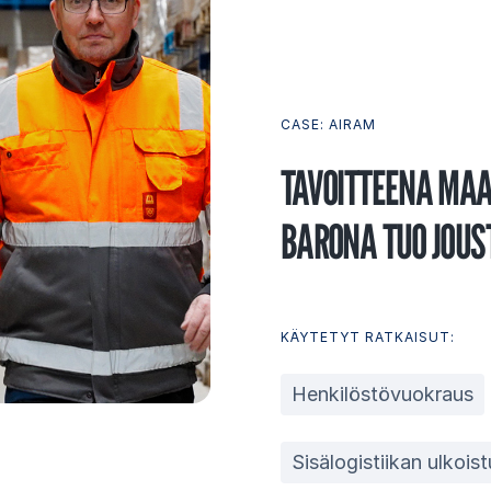
CASE: AIRAM
TA­VOIT­TEE­NA MAA­
BA­RO­NA TUO JOUS­
KÄYTETYT RATKAISUT:
Henkilöstövuokraus
Sisälogistiikan ulkois