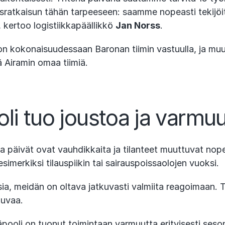
sratkaisun tähän tarpeeseen: saamme nopeasti tekijöit
, kertoo logistiikkapäällikkö
Jan Norss
.
 on kokonaisuudessaan Baronan tiimin vastuulla, ja muu
 Airamin omaa tiimiä.
li tuo joustoa ja varmuu
 päivät ovat vauhdikkaita ja tilanteet muuttuvat nopeas
esimerkiksi tilauspiikin tai sairauspoissaolojen vuoksi.
isia, meidän on oltava jatkuvasti valmiita reagoimaan. T
kuvaa.
ooli on tuonut toimintaan varmuutta erityisesti seson