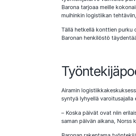
Barona tarjoaa meille kokonai
muihinkin logistiikan tehtäviin
Tällä hetkellä konttien purku
Baronan henkilöstö täydentää
Työntekijäpoo
Airamin logistiikkakeskuksessa
syntyä lyhyellä varoitusajalla 
– Koska päivät ovat niin erila
saman päivän aikana, Norss 
Baronan rakentama työntekijäp