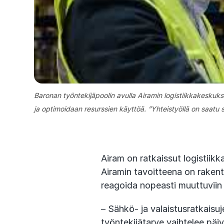
Baronan työntekijäpoolin avulla Airamin logistiikkakeskuk
ja optimoidaan resurssien käyttöä. ”Yhteistyöllä on saat
Airam on ratkaissut logistiik
Airamin tavoitteena on raken
reagoida nopeasti muuttuviin t
– Sähkö- ja valaistusratkaisuj
työntekijätarve vaihtelee päi