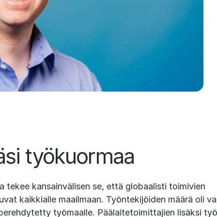
äsi työkuormaa
a tekee kansainvälisen se, että globaalisti toimivien
tuvat kaikkialle maailmaan. Työntekijöiden määrä oli va
rehdytetty työmaalle. Päälaitetoimittajien lisäksi ty