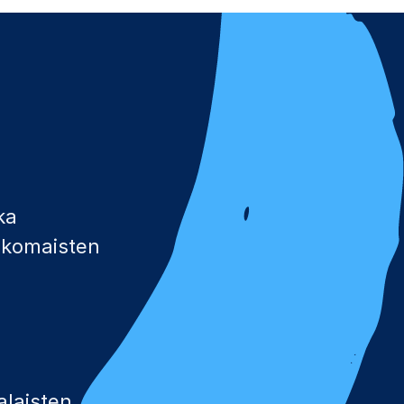
ka
ulkomaisten
alaisten