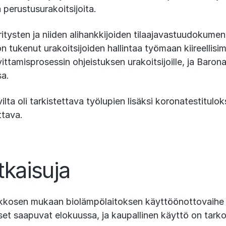
perustusurakoitsijoita.
tysten ja niiden alihankkijoiden tilaajavastuudokument
 tukenut urakoitsijoiden hallintaa työmaan kiireellisim
ttamisprosessin ohjeistuksen urakoitsijoille, ja Barona
sa.
lta oli tarkistettava työlupien lisäksi koronatestituloks
ttava.
tkaisuja
Saikkosen mukaan biolämpölaitoksen käyttöönottovaihe
t saapuvat elokuussa, ja kaupallinen käyttö on tarkoi