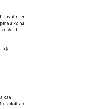
it ovat olleet
pinä aikoina.
 koulutti
ia ja
 alkaa
tus aloittaa