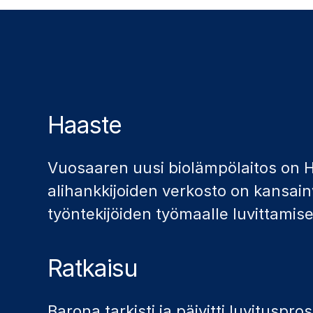
Haaste
Vuosaaren uusi biolämpölaitos on H
alihankkijoiden verkosto on kansain
työntekijöiden työmaalle luvittamisee
Ratkaisu
Barona tarkisti ja päivitti luvitusp