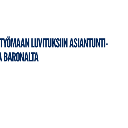
 TYÖ­MAAN LU­VI­TUK­SIIN ASIAN­TUN­TI­
A BA­RO­NAL­TA