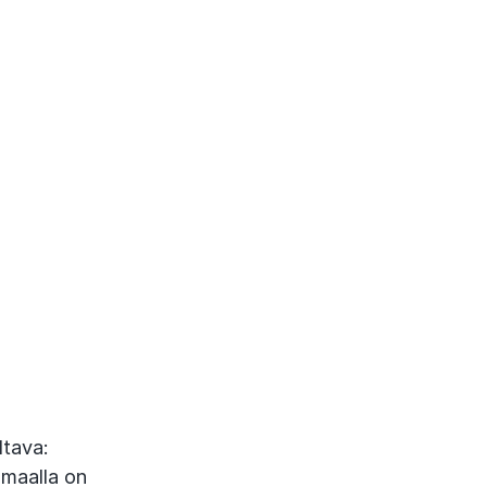
ltava:
ömaalla on