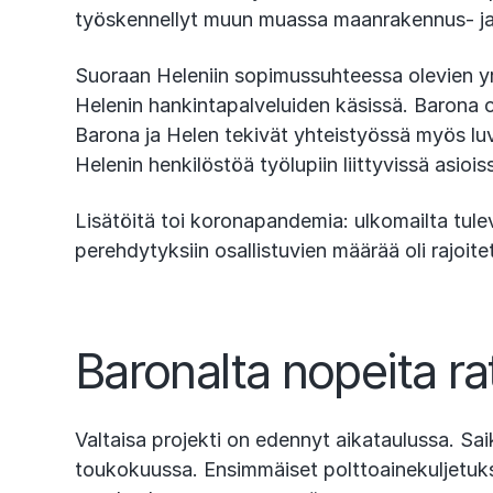
työskennellyt muun muassa maanrakennus- ja 
Suoraan Heleniin sopimussuhteessa olevien yri
Helenin hankintapalveluiden käsissä. Barona on
Barona ja Helen tekivät yhteistyössä myös luvi
Helenin henkilöstöä työlupiin liittyvissä asiois
Lisätöitä toi koronapandemia: ulkomailta tulevi
perehdytyksiin osallistuvien määrää oli rajoite
Baronalta nopeita ra
Valtaisa projekti on edennyt aikataulussa. 
toukokuussa. Ensimmäiset polttoainekuljetukse