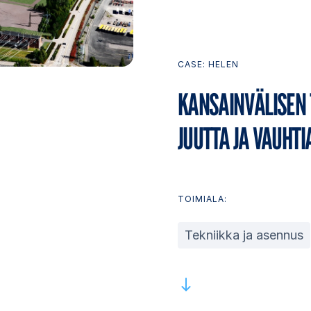
CASE: HELEN
KAN­SAIN­VÄ­LI­SEN
JUUT­TA JA VAUH­TI
TOIMIALA:
Tekniikka ja asennus