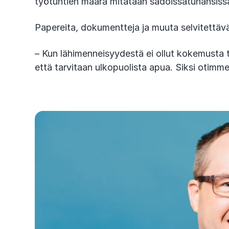
työtuntien määrä mitataan sadoissatuhansiss
Papereita, dokumentteja ja muuta selvitettävää
– Kun lähimenneisyydestä ei ollut kokemusta tä
että tarvitaan ulkopuolista apua. Siksi otimm