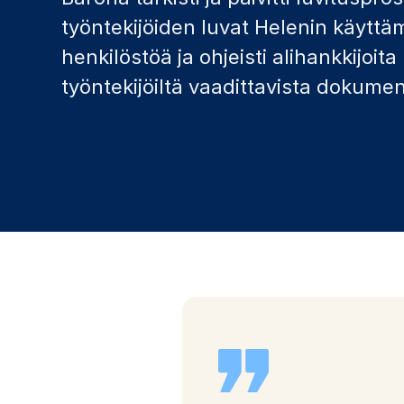
työntekijöiden luvat Helenin käyttä
henkilöstöä ja ohjeisti alihankkijoi
työntekijöiltä vaadittavista dokumen