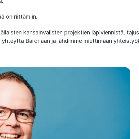
a.
 on riittämiin.
llaisten kansainvälisten projektien läpiviennistä, taj
e yhteyttä Baronaan ja lähdimme miettimään yhteistyök