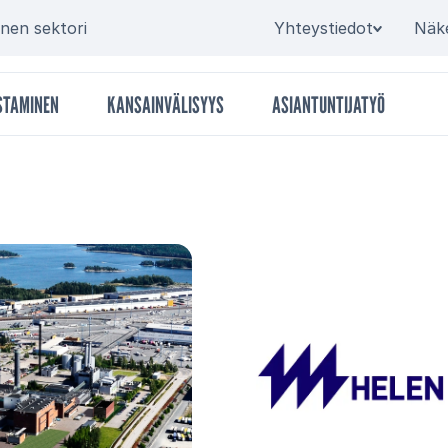
Secondary
inen sektori
Yhteystiedot
Näk
STAMINEN
KANSAINVÄLISYYS
ASIANTUNTIJATYÖ