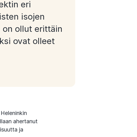
ktin eri
isten isojen
on ollut erittäin
ksi ovat olleet
Heleninkin
llaan ahertanut
isuutta ja