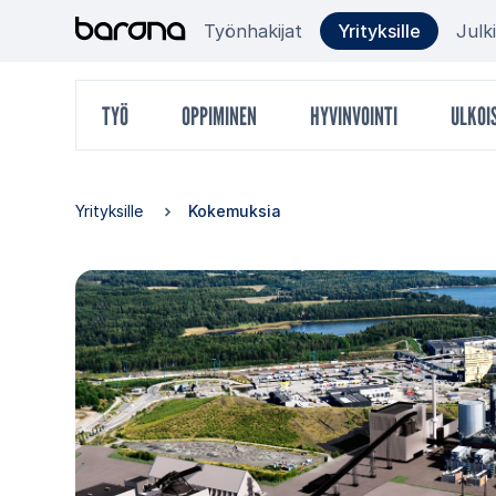
Hyppää
Target
Työnhakijat
Yrityksille
Julk
sisältöön
group
Päävalikko
TYÖ
OPPIMINEN
HYVINVOINTI
ULKOI
menu
Yrityksille
Kokemuksia