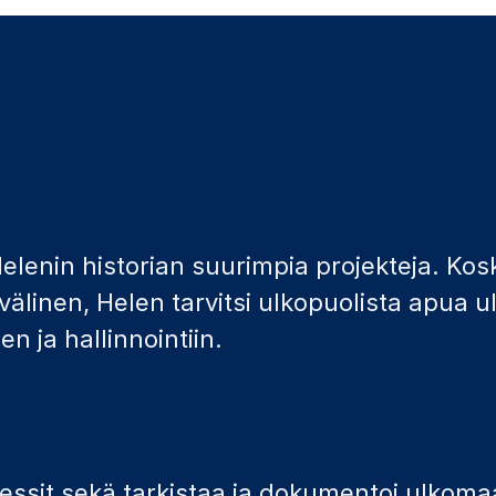
elenin historian suurimpia projekteja. Kos
välinen, Helen tarvitsi ulkopuolista apua 
n ja hallinnointiin.
rosessit sekä tarkistaa ja dokumentoi ulkoma