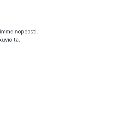
usimme nopeasti,
uvioita.