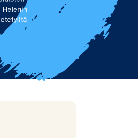
i Helenin
etetyiltä