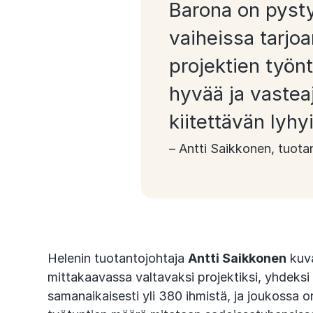
Barona on pysty
vaiheissa tarjo
projektien työnt
hyvää ja vasteaj
kiitettävän lyhyi
– Antti Saikkonen, tuota
Helenin tuotantojohtaja
Antti Saikkonen
kuva
mittakaavassa valtavaksi projektiksi, yhdeksi
samanaikaisesti yli 380 ihmistä, ja joukossa o