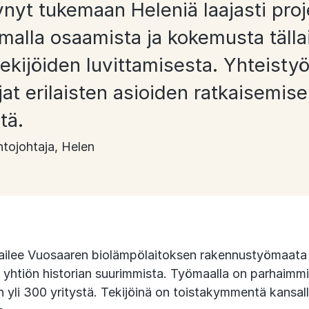
nyt tukemaan Heleniä laajasti proje
amalla osaamista ja kokemusta tälla
ekijöiden luvittamisesta. Yhteistyö 
at erilaisten asioiden ratkaisemise
tä.
ntojohtaja, Helen
ilee Vuosaaren biolämpölaitoksen rakennustyömaata 
 yhtiön historian suurimmista. Työmaalla on parhaimmi
n yli 300 yritystä. Tekijöinä on toistakymmentä kansall