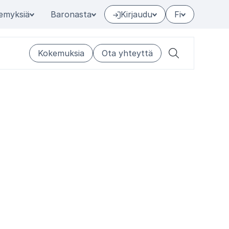
emyksiä
Baronasta
Kirjaudu
Fi
Kokemuksia
Ota yhteyttä
Hae