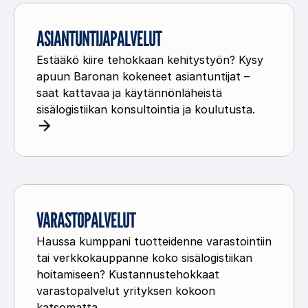
e
l
A
n
l
s
ASIANTUNTIJAPALVELUT
a
i
Estääkö kiire tehokkaan kehitystyön? Kysy
a
apuun Baronan kokeneet asiantuntijat –
n
saat kattavaa ja käytännönläheistä
t
sisälogistiikan konsultointia ja koulutusta.
u
n
t
i
V
j
a
VARASTOPALVELUT
a
r
p
Haussa kumppani tuotteidenne varastointiin
a
a
tai verkkokauppanne koko sisälogistiikan
s
l
hoitamiseen? Kustannustehokkaat
t
v
varastopalvelut yrityksen kokoon
o
katsomatta.