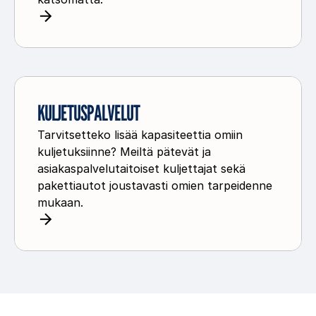
e
p
l
a
u
l
t
v
K
e
u
KULJETUSPALVELUT
l
l
u
Tarvitsetteko lisää kapasiteettia omiin
j
t
kuljetuksiinne? Meiltä pätevät ja
e
asiakaspalvelutaitoiset kuljettajat sekä
t
pakettiautot joustavasti omien tarpeidenne
u
mukaan.
s
p
a
l
v
e