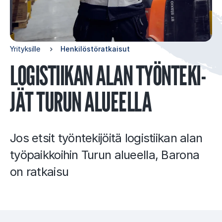
Yrityksille
Henkilöstöratkaisut
LO­GIS­TII­KAN ALAN TYÖN­TE­KI­
JÄT TU­RUN ALU­EEL­LA
Jos etsit työntekijöitä logistiikan alan
työpaikkoihin Turun alueella, Barona
on ratkaisu