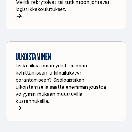
i
Meiltä rekrytoivat tai tutkintoon johtavat
t
logistiikkakoulutukset.
s
o
u
i
t
n
t
U
i
l
ULKOISTAMINEN
k
k
o
Lisää aikaa oman ydintoiminnan
o
u
kehittämiseen ja kilpailukyvyn
i
l
parantamiseen? Sisälogistiikan
s
u
ulkoistamisella saatte enemmän joustoa
t
volyymin mukaan muuttuvilla
t
a
kustannuksilla.
t
m
a
i
m
n
a