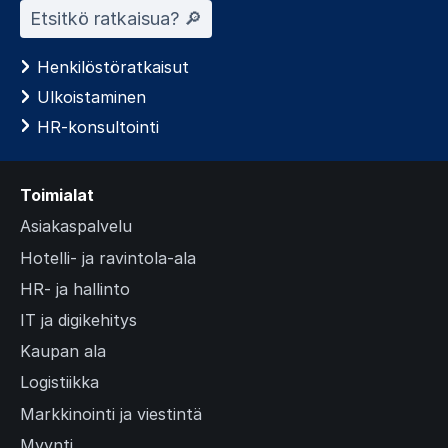
Etsitkö ratkaisua? 🔎︎
Henkilöstöratkaisut
Ulkoistaminen
HR-konsultointi
Toimialat
Asiakaspalvelu
Hotelli- ja ravintola-ala
HR- ja hallinto
IT ja digikehitys
Kaupan ala
Logistiikka
Markkinointi ja viestintä
Myynti