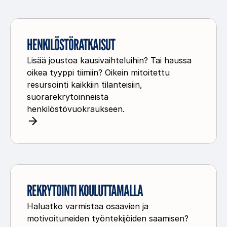
H
e
HENKILÖSTÖRATKAISUT
n
Lisää joustoa kausivaihteluihin? Tai haussa
k
oikea tyyppi tiimiin? Oikein mitoitettu
i
resursointi kaikkiin tilanteisiin,
l
suorarekrytoinneista
ö
henkilöstövuokraukseen.
s
t
ö
r
R
a
e
REKRYTOINTI KOULUTTAMALLA
t
k
k
Haluatko varmistaa osaavien ja
r
a
motivoituneiden työntekijöiden saamisen?
y