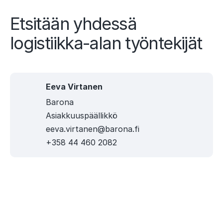
l
Etsitään yhdessä
u
logistiikka-alan työntekijät
t
Eeva Virtanen
Barona
Asiakkuuspäällikkö
eeva.virtanen@barona.fi
+358 44 460 2082