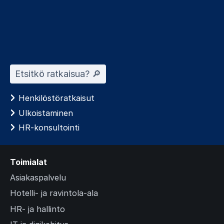
Etsitkö ratkaisua? 🔎︎
Henkilöstöratkaisut
Ulkoistaminen
HR-konsultointi
Toimialat
Asiakaspalvelu
Hotelli- ja ravintola-ala
HR- ja hallinto