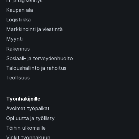
IT ja digikehitys
Kaupan ala
Logistiikka
Markkinointi ja viestintä
Myynti
Rakennus
Sosiaali- ja terveydenhuolto
Taloushallinto ja rahoitus
Teollisuus
Työnhakijoille
Avoimet työpaikat
Opi uutta ja työllisty
Töihin ulkomaille
Vinkit työnhakuun