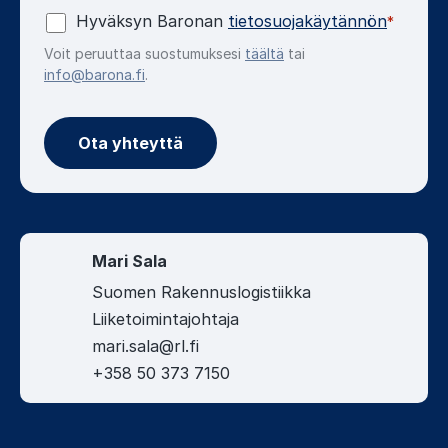
Hyväksyn Baronan
tietosuojakäytännön
*
Voit peruuttaa suostumuksesi
täältä
tai
info@barona.fi
.
Mari Sala
Suomen Rakennuslogistiikka
Liiketoimintajohtaja
mari.sala@rl.fi
+358 50 373 7150