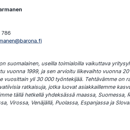
Harmanen
1 786
rmanen@barona.fi
 suomalainen, useilla toimialoilla vaikuttava yritysy
u vuonna 1999, ja sen arvioitu liikevaihto vuonna 2
e vuosittain yli 30 000 työntekijää. Tehtävämme on r
ovatiivisia ratkaisuja, jotka luovat asiakkaillemme kas
mimme tällä hetkellä yhdeksässä maassa, Suomessa, R
a, Virossa, Venäjällä, Puolassa, Espanjassa ja Slov