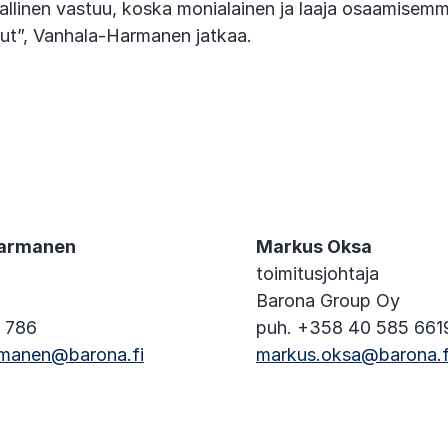
llinen vastuu, koska monialainen ja laaja osaamisemme
lut”, Vanhala-Harmanen jatkaa.
Harmanen
Markus Oksa
toimitusjohtaja
Barona Group Oy
1 786
puh. +358 40 585 661
rmanen@barona.fi
markus.oksa@barona.f