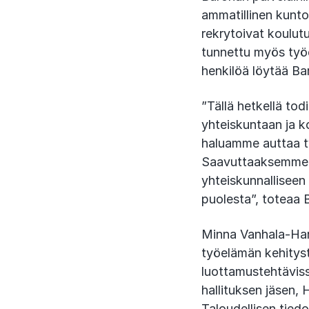
ammatillinen kunt
rekrytoivat koulut
tunnettu myös työe
henkilöä löytää Ba
”Tällä hetkellä to
yhteiskuntaan ja 
haluamme auttaa t
Saavuttaaksemme t
yhteiskunnalliseen
puolesta”, toteaa
Minna Vanhala-Harm
työelämän kehityst
luottamustehtäviss
hallituksen jäsen, 
Taloudellisen tied