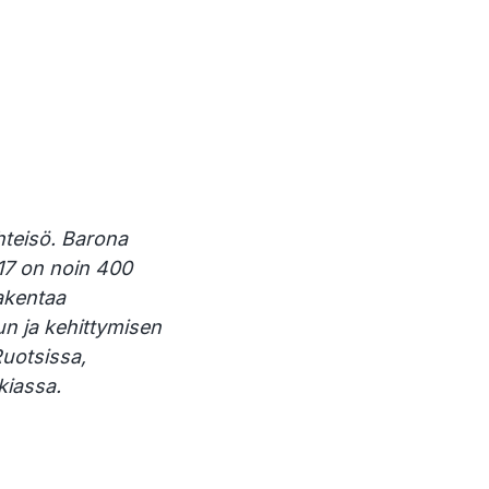
hteisö. Barona
017 on noin 400
akentaa
vun ja kehittymisen
uotsissa,
akiassa.