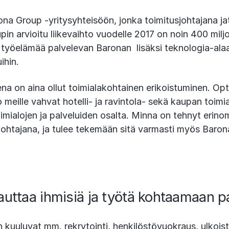
na Group -yritysyhteisöön, jonka toimitusjohtajana j
in arvioitu liikevaihto vuodelle 2017 on noin 400 milj
 työelämää palvelevan Baronan lisäksi teknologia-alaan
ihin.
a on aina ollut toimialakohtainen erikoistuminen. Opt
 meille vahvat hotelli- ja ravintola- sekä kaupan toimi
mialojen ja palveluiden osalta. Minna on tehnyt erino
johtajana, ja tulee tekemään sitä varmasti myös Baro
auttaa ihmisiä ja työtä kohtaamaan 
n kuuluvat mm. rekrytointi, henkilöstövuokraus, ulkoist