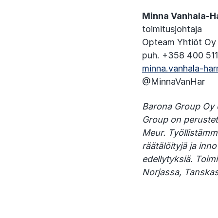
Minna Vanhala-
toimitusjohtaja
Opteam Yhtiöt Oy
puh. +358 400 51
minna.vanhala-ha
@MinnaVanHar
Barona Group Oy on
Group on perustett
Meur. Työllistämm
räätälöityjä ja inn
edellytyksiä. Toi
Norjassa, Tanskass