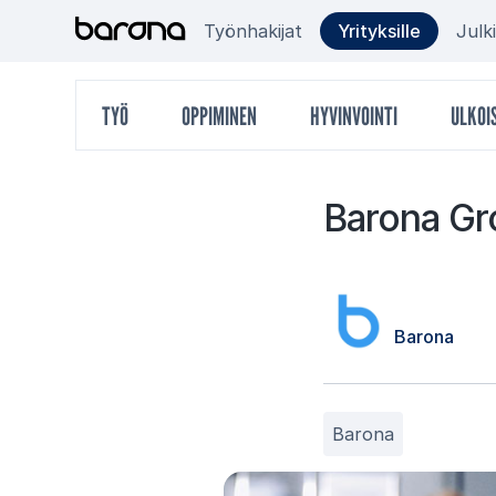
Hyppää
Target
Työnhakijat
Yrityksille
Julk
sisältöön
group
Päävalikko
TYÖ
OPPIMINEN
HYVINVOINTI
ULKOI
menu
Ba­ro­na Gr
Barona
Barona