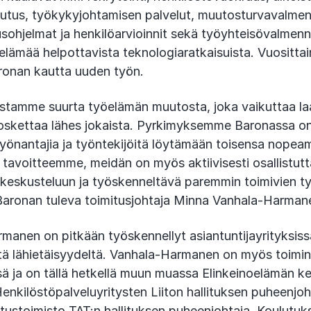
outus, työkykyjohtamisen palvelut, muutosturvavalme
usohjelmat ja henkilöarvioinnit sekä työyhteisövalmen
lämää helpottavista teknologiaratkaisuista. Vuosittai
ronan kautta uuden työn.
distamme suurta työelämän muutosta, joka vaikuttaa laa
koskettaa lähes jokaista. Pyrkimyksemme Baronassa on
yönantajia ja työntekijöitä löytämään toisensa nopea
avoitteemme, meidän on myös aktiivisesti osallistut
 keskusteluun ja työskenneltävä paremmin toimivien 
 Baronan tuleva toimitusjohtaja Minna Vanhala-Harman
anen on pitkään työskennellyt asiantuntijayrityksiss
ä lähietäisyydeltä. Vanhala-Harmanen on myös toiminu
ä ja on tällä hetkellä muun muassa Elinkeinoelämän ke
Henkilöstöpalveluyritysten Liiton hallituksen puheenjoh
otustoimisto TAT:n hallituksen puheenjohtaja. Koulutuk