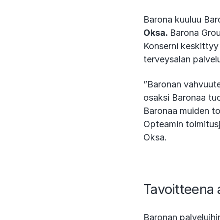
Barona kuuluu Baro
Oksa.
Barona Group
Konserni keskittyy
terveysalan palvelu
”Baronan vahvuuten
osaksi Baronaa tuo
Baronaa muiden toi
Opteamin toimitus
Oksa.
Tavoitteena 
Baronan palveluihi