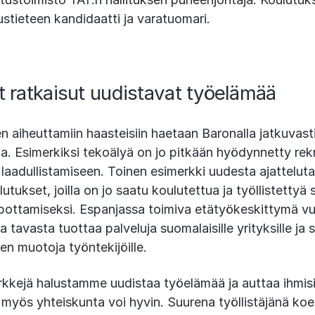
tieteen kandidaatti ja varatuomari.
et ratkaisut uudistavat työelämää
aiheuttamiin haasteisiin haetaan Baronalla jatkuvasti
ja. Esimerkiksi tekoälyä on jo pitkään hyödynnetty rek
laadullistamiseen. Toinen esimerkki uudesta ajattelut
utukset, joilla on jo saatu koulutettua ja työllistettyä 
pottamiseksi. Espanjassa toimiva etätyökeskittymä v
 tavasta tuottaa palveluja suomalaisille yrityksille ja 
en muotoja työntekijöille.
kejä halustamme uudistaa työelämää ja auttaa ihmisiä
 myös yhteiskunta voi hyvin. Suurena työllistäjänä k