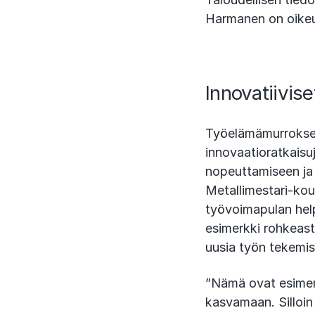
Harmanen on oikeus
Innovatiivis
Työelämämurroksen 
innovaatioratkaisu
nopeuttamiseen ja 
Metallimestari-koul
työvoimapulan hel
esimerkki rohkeasta
uusia työn tekemis
”Nämä ovat esimerk
kasvamaan. Silloin