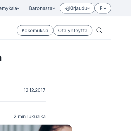
emyksiä
Baronasta
Kirjaudu
Fi
Kokemuksia
Ota yhteyttä
Hae
n
12.12.2017
2 min lukuaika