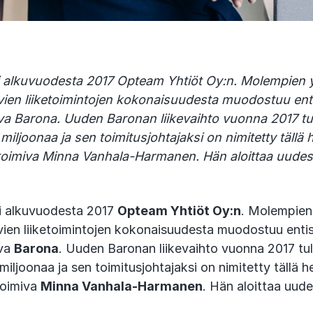
 alkuvuodesta 2017 Opteam Yhtiöt Oy:n. Molempien y
vien liiketoimintojen kokonaisuudesta muodostuu ent
va Barona. Uuden Baronan liikevaihto vuonna 2017 tul
iljoonaa ja sen toimitusjohtajaksi on nimitetty tällä
 toimiva Minna Vanhala-Harmanen. Hän aloittaa uude
i alkuvuodesta 2017
Opteam Yhtiöt Oy:n
. Molempien
ien liiketoimintojen kokonaisuudesta muodostuu enti
eva
Barona
. Uuden Baronan liikevaihto vuonna 2017 tul
iljoonaa ja sen toimitusjohtajaksi on nimitetty tällä 
toimiva
Minna Vanhala-Harmanen
. Hän aloittaa uud