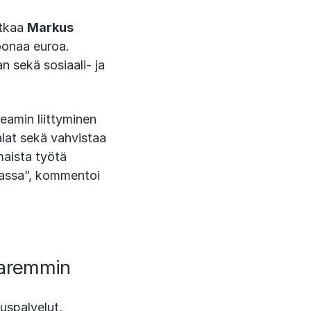
atkaa
Markus
oonaa euroa.
 sekä sosiaali- ja
eamin liittyminen
alat sekä vahvistaa
maista työtä
nassa”, kommentoi
paremmin
uspalvelut,