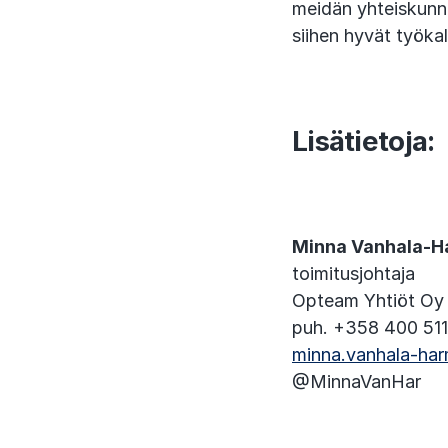
meidän yhteiskunna
siihen hyvät työka
Lisätietoja:
Minna Vanhala-
toimitusjohtaja
Opteam Yhtiöt Oy
puh. +358 400 51
minna.vanhala-ha
@MinnaVanHar