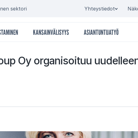
Secondary
inen sektori
Yhteystiedot
Näk
STAMINEN
KANSAINVÄLISYYS
ASIANTUNTIJATYÖ
oup Oy or­ga­ni­soi­tuu uu­del­lee