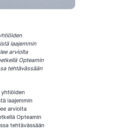
htiöiden
istä laajemmin
ee arviolta
 hetkellä Opteamin
ssa tehtävässään
 yhtiöiden
stä laajemmin
ee arviolta
hetkellä Opteamin
essa tehtävässään