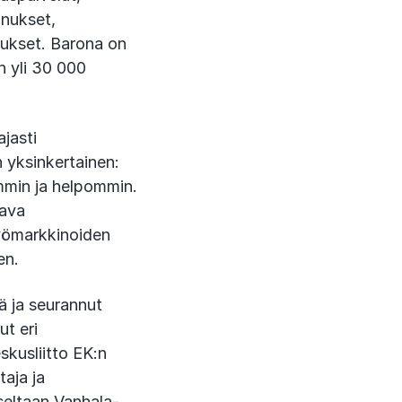
nnukset,
nukset. Barona on
n yli 30 000
jasti
 yksinkertainen:
mmin ja helpommin.
tava
työmarkkinoiden
en.
ä ja seurannut
t eri
skusliitto EK:n
taja ja
seltaan Vanhala-