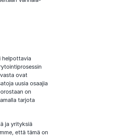
 helpottavia
rytointiprosessin
avasta ovat
satoja uusia osaajia
uorostaan on
samalla tarjota
 ja yrityksiä
oemme, että tämä on