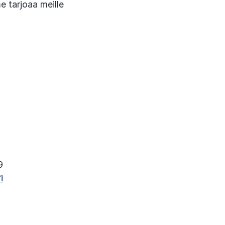
 tarjoaa meille
9
i