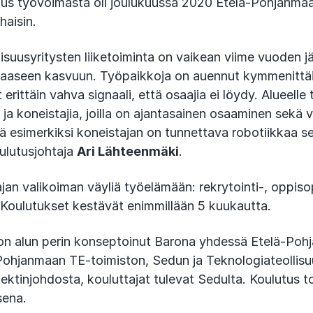
uus työvoimasta oli joulukuussa 2020 Etelä-Pohjanmaa
haisin.
isuusyritysten liiketoiminta on vaikean viime vuoden j
aaseen kasvuun. Työpaikkoja on auennut kymmenittä
t erittäin vahva signaali, että osaajia ei löydy. Alueell
ä ja koneistajia, joilla on ajantasainen osaaminen sekä
ä esimerkiksi koneistajan on tunnettava robotiikkaa se
ulutusjohtaja
Ari Lähteenmäki
.
ajan valikoiman väyliä työelämään: rekrytointi-, oppiso
Koulutukset kestävät enimmillään 5 kuukautta.
on alun perin konseptoinut Barona yhdessä Etelä-Po
ohjanmaan TE-toimiston, Sedun ja Teknologiateollisu
ektinjohdosta, kouluttajat tulevat Sedulta. Koulutus 
sena.