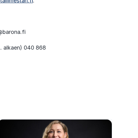
llimestari.fi
.
@barona.fi
3. alkaen) 040 868