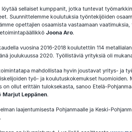
ä löytää sellaiset kumppanit, jotka tuntevat työmarkkin
peet. Suunnittelemme koulutuksia työntekijöiden osaa
itämme opettajien osaamista vastaamaan vaatimuksia,
ketoimintapäällikkö
Joona Aro
.
kaudella vuosina 2016-2018 koulutettiin 114 metallialan
mänä joulukuussa 2020. Työllistäviä yrityksiä oli mukan
toimintatapa mahdollistaa hyvin joustavat yritys- ja t
piskelijoiden työ- ja koulutuskokemukset huomioiden. 
s on ollut erittäin tuloksekasta, sanoo Etelä-Pohjan
kö
Marjut Leppänen
.
jelman laajentumisesta Pohjanmaalle ja Keski-Pohjanm
.