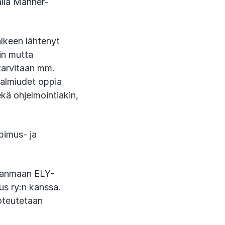
lla Manner-
älkeen lähtenyt
in mutta
e tarvitaan mm.
 valmiudet oppia
kä ohjelmointiakin,
pimus- ja
hjanmaan ELY-
us ry:n kanssa.
toteutetaan