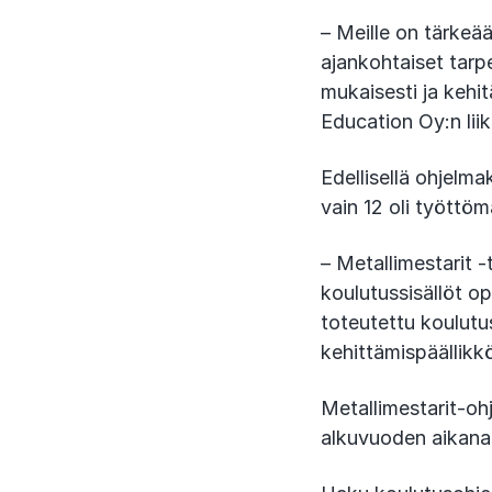
– Meille on tärkeä
ajankohtaiset tar
mukaisesti ja keh
Education Oy:n lii
Edellisellä ohjelma
vain 12 oli työttö
– Metallimestarit -
koulutussisällöt o
toteutettu koulutu
kehittämispäällik
Metallimestarit-oh
alkuvuoden aikana