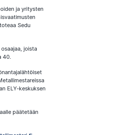
oiden ja yritysten
misvaatimusten
 toteaa Sedu
 osaajaa, joista
a 40.
yönantajalähtöiset
Metallimestareissa
maan ELY-keskuksen
aalle päätetään