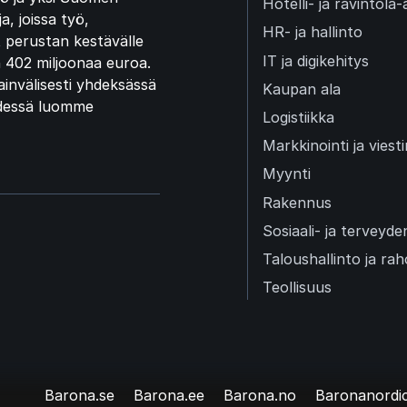
Hotelli- ja ravintola-
, joissa työ,
HR- ja hallinto
 perustan kestävälle
IT ja digikehitys
 402 miljoonaa euroa.
invälisesti yhdeksässä
Kaupan ala
hdessä luomme
Logistiikka
Markkinointi ja viest
Myynti
Rakennus
Sosiaali- ja terveyd
Taloushallinto ja rah
Teollisuus
Barona.se
Barona.ee
Barona.no
Baronanordi