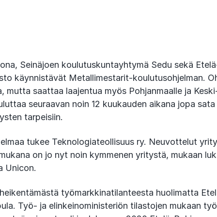
ona, Seinäjoen koulutuskuntayhtymä Sedu sekä Etel
sto käynnistävät Metallimestarit-koulutusohjelman. O
, mutta saattaa laajentua myös Pohjanmaalle ja Keski
luttaa seuraavan noin 12 kuukauden aikana jopa sata 
ysten tarpeisiin.
jelmaa tukee Teknologiateollisuus ry. Neuvottelut yri
mukana on jo nyt noin kymmenen yritystä, mukaan l
a Unicon.
eikentämästä työmarkkinatilanteesta huolimatta Ete
ula. Työ- ja elinkeinoministeriön tilastojen mukaan ty