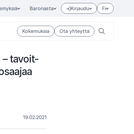
emyksiä
Baronasta
Kirjaudu
Fi
Kokemuksia
Ota yhteyttä
Hae
 – ta­voit­
 osaa­jaa
19.02.2021