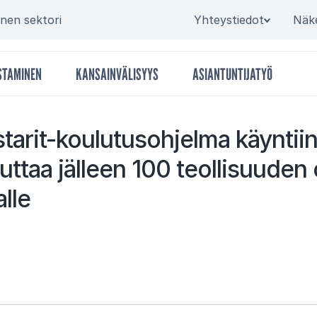
Secondary
inen sektori
Yhteystiedot
Näk
STAMINEN
KANSAINVÄLISYYS
ASIANTUNTIJATYÖ
­ta­rit-kou­lu­tus­oh­jel­ma käyn­tiin
ut­taa jäl­leen 100 teol­li­suu­den
l­le