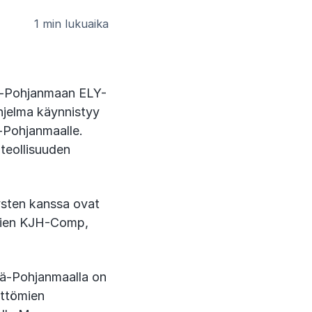
1 min lukuaika
ä-Pohjanmaan ELY-
hjelma käynnistyy
-Pohjanmaalle.
teollisuuden
tysten kanssa ovat
ukien KJH-Comp,
lä-Pohjanmaalla on
öttömien