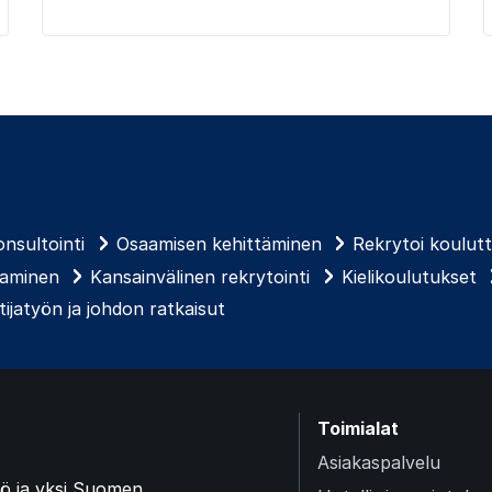
nsultointi
Osaamisen kehittäminen
Rekrytoi koulut
taminen
Kansainvälinen rekrytointi
Kielikoulutukset
ijatyön ja johdon ratkaisut
Toimialat
Asiakaspalvelu
ö ja yksi Suomen