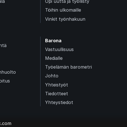
ala
Opi uutta ja työllisty
Töihin ulkomaille
Vinkit työnhakuun
Barona
intä
Vastuullisuus
Medialle
Työelämän barometri
enhuolto
Johto
oitus
Yhteistyöt
Tiedotteet
Yhteystiedot
c.com