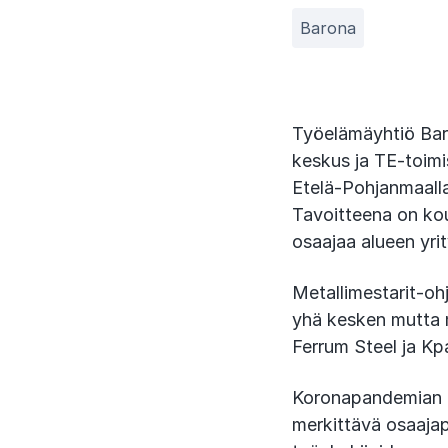
Barona
Työelämäyhtiö Bar
keskus ja TE-toimi
Etelä-Pohjanmaalla
Tavoitteena on kou
osaajaa alueen yrit
Metallimestarit-oh
yhä kesken mutta 
Ferrum Steel ja Kp
Koronapandemian h
merkittävä osaajap