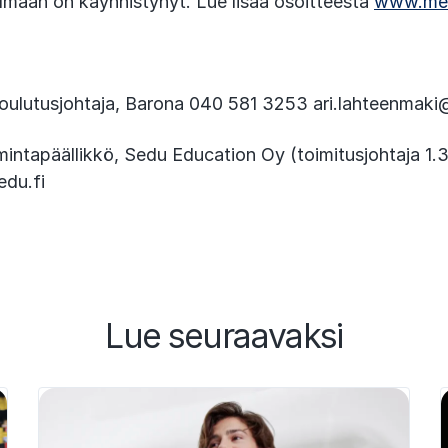
lmaan on käynnistynyt. Lue lisää osoitteesta
www.meta
koulutusjohtaja, Barona 040 581 3253 ari.lahteenmaki
imintapäällikkö, Sedu Education Oy (toimitusjohtaja 1.
du.fi
Lue seuraavaksi