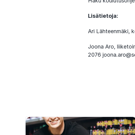
Haku koulutusohje
Lisätietoja:
Ari Lähteenmäki, 
Joona Aro, liiketo
2076 joona.aro@se