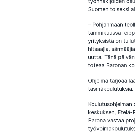
työnhakijoiden os
Suomen toiseksi al
– Pohjanmaan teoll
tammikuussa reipp
yrityksistä on tullu
hitsaajia, särmääji
uutta. Tänä päivän
toteaa Baronan ko
Ohjelma tarjoaa la
täsmäkoulutuksia. 
Koulutusohjelman 
keskuksen, Etelä-P
Barona vastaa proj
työvoimakoulutuk