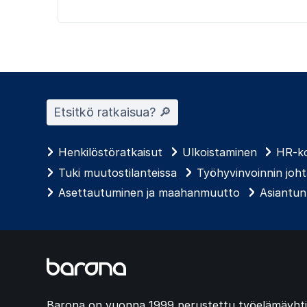
Etsitkö ratkaisua? 🔎︎
Henkilöstöratkaisut
Ulkoistaminen
HR-ko
Tuki muutostilanteissa
Työhyvinvoinnin joh
Asettautuminen ja maahanmuutto
Asiantunt
Barona on vuonna 1999 perustettu työelämäyhti