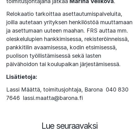
toimitusjohtajana jatkaa
Marina Velikova
.
Relokaatio tarkoittaa asettautumispalveluita,
joilla autetaan yrityksen henkilöstöä muuttamaan
ja asettumaan uuteen maahan. FRS auttaa mm.
oleskelulupien hankkimisessa, rekisteröinneissä,
pankkitilin avaamisessa, kodin etsimisessä,
puolison työllistämisessä sekä lasten
päivähoidon tai koulupaikan järjestämisessä.
Lisätietoja:
Lassi Määttä, toimitusjohtaja, Barona 040 830
7646 lassi.maatta@barona.fi
Lue seuraavaksi