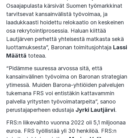
Osaajapulasta kärsivät Suomen työmarkkinat
tarvitsevat kansainvälistä työvoimaa, ja
laadukkaasti hoidettu relokaatio on keskeinen
osa rekrytointiprosessia. Haluan kiittää
Lautjärven perhettä yhteisestä matkasta sekä
luottamuksesta”, Baronan toimitusjohtaja
Lassi
Määttä
toteaa.
“Pidämme suuressa arvossa sitä, että
kansainvälinen työvoima on Baronan strategian
ytimessä. Muiden Barona-yhtiöiden palvelujen
tukemana FRS voi entistäkin kattavammin
palvella yritysten työvoimatarpeita”, sanoo
perustajaperheen edustaja
Jyrki Lautjärvi
.
FRS:n liikevaihto vuonna 2022 oli 5,1 miljoonaa
euroa. FRS työllistää yli 30 henkilöä. FRS:n