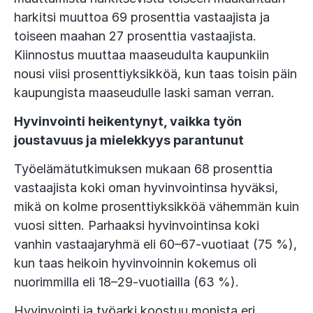
harkitsi muuttoa 69 prosenttia vastaajista ja
toiseen maahan 27 prosenttia vastaajista.
Kiinnostus muuttaa maaseudulta kaupunkiin
nousi viisi prosenttiyksikköä, kun taas toisin päin
kaupungista maaseudulle laski saman verran.
Hyvinvointi heikentynyt, vaikka työn
joustavuus ja mielekkyys parantunut
Työelämätutkimuksen mukaan 68 prosenttia
vastaajista koki oman hyvinvointinsa hyväksi,
mikä on kolme prosenttiyksikköä vähemmän kuin
vuosi sitten. Parhaaksi hyvinvointinsa koki
vanhin vastaajaryhmä eli 60–67-vuotiaat (75 %),
kun taas heikoin hyvinvoinnin kokemus oli
nuorimmilla eli 18–29-vuotiailla (63 %).
Hyvinvointi ja työarki koostuu monista eri