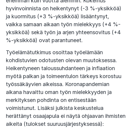
enemmän kuin vuotta aiemmin. Kokemus
hyvinvoinnista on heikentynyt (-3 %-yksikköä)
ja kuormitus (+3 %-yksikköä) lisääntynyt,
vaikka samaan aikaan työn mielekkyys (+4 %-
yksikköä) sekä työn ja arjen yhteensovitus (+4
%-yksikköä) ovat parantuneet.
Työelämätutkimus osoittaa työelämään
kohdistuvien odotusten olevan muutoksessa.
Heikentyneen taloussuhdanteen ja inflaation
myötä palkan ja toimeentulon tärkeys korostuu
työssäkäyvien aikeissa. Koronapandemian
aikana havaittu oman työn mielekkyyden ja
merkityksen pohdinta on entisestään
voimistunut. Lisäksi julkista keskustelua
herättänyt osaajapula ei näytä ohjaavan ihmisten
aikeita (tulokset suuruusjärjestyksessä):