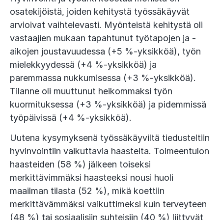
osatekijöistä, joiden kehitystä työssäkäyvät
arvioivat vaihtelevasti. Myönteistä kehitystä oli
vastaajien mukaan tapahtunut työtapojen ja -
aikojen joustavuudessa (+5 %-yksikköä), työn
mielekkyydessä (+4 %-yksikköä) ja
paremmassa nukkumisessa (+3 %-yksikköä).
Tilanne oli muuttunut heikommaksi työn
kuormituksessa (+3 %-yksikköä) ja pidemmissä
työpäivissä (+4 %-yksikköä).
Uutena kysymyksenä työssäkäyviltä tiedusteltiin
hyvinvointiin vaikuttavia haasteita. Toimeentulon
haasteiden (58 %) jälkeen toiseksi
merkittävimmäksi haasteeksi nousi huoli
maailman tilasta (52 %), mikä koettiin
merkittävämmäksi vaikuttimeksi kuin terveyteen
(48 %) tai sosiaalisiin suhteisiin (40 %) liittyvät