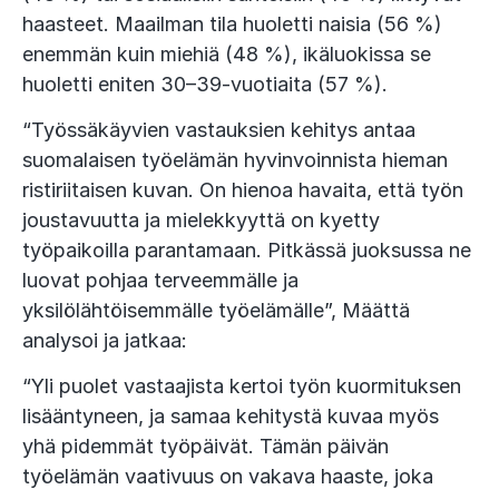
haasteet. Maailman tila huoletti naisia (56 %)
enemmän kuin miehiä (48 %), ikäluokissa se
huoletti eniten 30–39-vuotiaita (57 %).
“Työssäkäyvien vastauksien kehitys antaa
suomalaisen työelämän hyvinvoinnista hieman
ristiriitaisen kuvan. On hienoa havaita, että työn
joustavuutta ja mielekkyyttä on kyetty
työpaikoilla parantamaan. Pitkässä juoksussa ne
luovat pohjaa terveemmälle ja
yksilölähtöisemmälle työelämälle”, Määttä
analysoi ja jatkaa:
“Yli puolet vastaajista kertoi työn kuormituksen
lisääntyneen, ja samaa kehitystä kuvaa myös
yhä pidemmät työpäivät. Tämän päivän
työelämän vaativuus on vakava haaste, joka