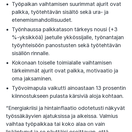
Työpaikan vaihtamisen suurimmat ajurit ovat
palkka, työtehtävän sisältö sekä ura- ja
etenemismahdollisuudet.
Työnhaussa palkkatason tärkeys nousi (+3
%-yksikköä) jaetulle ykkössijalle, työnantajan
työyhteisöön panostusten sekä työtehtävän
sisällön rinnalle.
Kokonaan toiselle toimialalle vaihtamisen
tärkeimmät ajurit ovat palkka, motivaatio ja
oma jaksaminen.
Työvoimapula vaikutti ainoastaan 13 prosentin
kiinnostukseen pulasta kärsiviä aloja kohtaan.
“Energiakriisi ja hintainflaatio odotetusti näkyvät
työssäkäyvien ajatuksissa ja aikeissa. Valmius
vaihtaa työpaikkaa tai koko alaa on vain
lisääntynyt ja se näyttäisi osoittavan, että