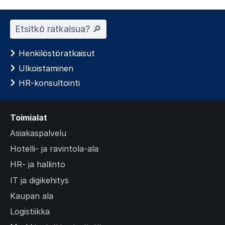
Etsitkö ratkaisua? 🔎︎
Henkilöstöratkaisut
Ulkoistaminen
HR-konsultointi
Toimialat
Asiakaspalvelu
Hotelli- ja ravintola-ala
HR- ja hallinto
IT ja digikehitys
Kaupan ala
Logistiikka