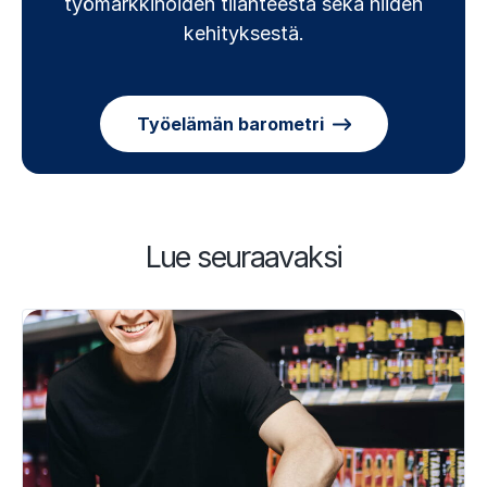
työmarkkinoiden tilanteesta sekä niiden
kehityksestä.
Työelämän barometri
Lue seuraavaksi