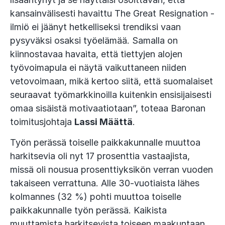
kansainvälisesti havaittu The Great Resignation -
ilmiö ei jäänyt hetkelliseksi trendiksi vaan
pysyväksi osaksi työelämää. Samalla on
kiinnostavaa havaita, että tiettyjen alojen
työvoimapula ei näytä vaikuttaneen niiden
vetovoimaan, mikä kertoo siitä, että suomalaiset
seuraavat työmarkkinoilla kuitenkin ensisijaisesti
omaa sisäistä motivaatiotaan”, toteaa Baronan
toimitusjohtaja
Lassi Määttä
.
Työn perässä toiselle paikkakunnalle muuttoa
harkitsevia oli nyt 17 prosenttia vastaajista,
missä oli nousua prosenttiyksikön verran vuoden
takaiseen verrattuna. Alle 30-vuotiaista lähes
kolmannes (32 %) pohti muuttoa toiselle
paikkakunnalle työn perässä. Kaikista
muuttamista harkitsevista toiseen maakuntaan