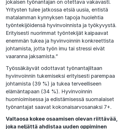
jokaisen työnantajan on otettava vakavasti.
Yritysten tulee jatkossa etsiä uusia, entistä
matalamman kynnyksen tapoja huolehtia
työntekijöidensä hyvinvoinnista ja työkyvystä.
Erityisesti nuorimmat työntekijät kaipaavat
enemmän tukea ja hyvinvoinnin konkreettista
johtamista, jotta työn imu tai stressi eivät
vaaranna jaksamista.”
Työssäkäyvät odottavat työnantajiltaan
hyvinvoinnin tukemiseksi erityisesti parempaa
johtamista (39 %) ja tukea terveelliseen
elämäntapaan (34 %). Hyvinvoinnin
huomioimisessa ja edistämisessä suomalaiset
työnantajat saavat kokonaisarvosanaksi 7+.
Valtaosa kokee osaamisen olevan riittävää,
joka neljättä ahdistaa uuden oppiminen