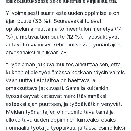
lisäkoulutuksessa sekä lukemalla kirjallisuutta.
Ylivoimaisesti suurin este uuden oppimiselle on
ajan puute (33 %). Seuraavaksi tulevat
opiskelun aiheuttama toimeentulon menetys (14
%) ja motivaation puute (12 %). Työssäkäyvät
antavat osaamisen kehittämisessä työnantajille
arvosanaksi niin ikään 7+.
“Työelämän jatkuva muutos aiheuttaa sen, että
kukaan ei ole työelämässä koskaan täysin valmis
vaan uutta tietotaitoa on haettava ja
omaksuttava jatkuvasti. Samalla kuitenkin
työssäkäyvät katsovat merkittävimmäksi
esteeksi ajan puutteen, ja työpäivätkin venyvät.
Meidän työnantajien on huomioitava tämä ja
allokoitava uuden oppiminen kiinteäksi osaksi
normaalia työtä ja työpäivää, ja tässä esimerkiksi