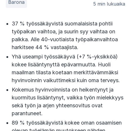
Barona
5 min lukuaika
37 % työssäkäyvistä suomalaisista pohtii
työpaikan vaihtoa, ja suurin syy vaihtaa on
palkka. Alle 40-vuotiaista työpaikanvaihtoa
harkitsee 44 % vastaajista.
Yhä useampi työssäkäyvä (+7 %-yksikköä)
kokee lisääntynyttä epävarmuutta. Huoli
maailman tilasta koetaan merkittävämmäksi
hyvinvoinnin vaikuttimeksi kuin oma terveys.
Kokemus hyvinvoinnista on heikentynyt ja
kuormitus lisääntynyt, vaikka työn mielekkyys
sekä työn ja arjen yhteensovitus ovat
parantuneet.
89 % työssäkäyvistä kokee oman osaamisen
olevan työelämän muutokseen nähden