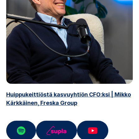
Huippukeittiöstä kasvuyhtiön CFO:ksi | Mikko
Kärkkäinen, Freska Group