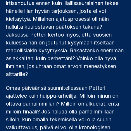
irtisanoutua ennen kuin illallisseuralainen tekee
hänelle liian hyvän tarjouksen, josta ei voi
kieltäytyä. Millainen ajatusprosessi oli näin
hullulta kuulostavan päätöksen takana?
Jaksossa Petteri kertoo myös, että vuosien
kuluessa hän on joutunut kysymään itseltään
raadollisiakin kysymyksiä: Rakastanko enemmän
asiakkaitani kuin perhettäni? Voinko olla hyvä
ihminen, jos uhraan omat arvoni menestyksen
alttarille?
Omaa päiväänsä suunnitellessaan Petteri
ajattelee kuin huippu-urheilija. Milloin minun on
oltava parhaimmillani? Milloin on alkuerät, entä
milloin finaali? Jos haluaa olla parhaimmillaan
silloin, kun omalla tekemisellä voi olla suurin
vaikuttavuus, päivä ei voi olla kronologisen