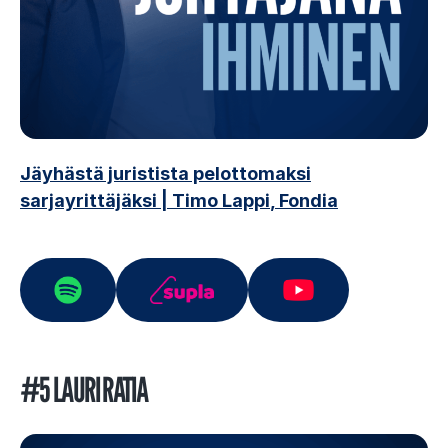
Jäyhästä juristista pelottomaksi
sarjayrittäjäksi
| Timo Lappi
, Fondia
#5 LAURI RATIA