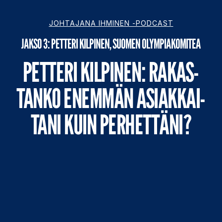
Management Platform
JOHTAJANA IHMINEN -PODCAST
JAKSO 3: PETTERI KILPINEN, SUOMEN OLYMPIAKOMITEA
PET­TE­RI KIL­PI­NEN: RA­KAS­
TAN­KO ENEM­MÄN ASIAK­KAI­
TA­NI KUIN PER­HET­TÄ­NI?