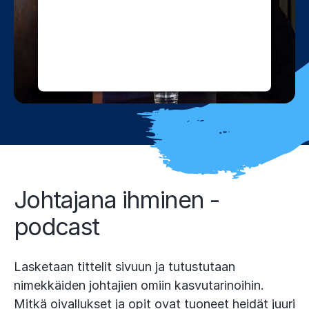
website owner needs to setup the
site with their CMP to add this
content to the list of technologies
used.
Powered by
Usercentrics Consent
Management Platform
Johtajana ihminen -
podcast
Lasketaan tittelit sivuun ja tutustutaan
nimekkäiden johtajien omiin kasvutarinoihin.
Mitkä oivallukset ja opit ovat tuoneet heidät juuri