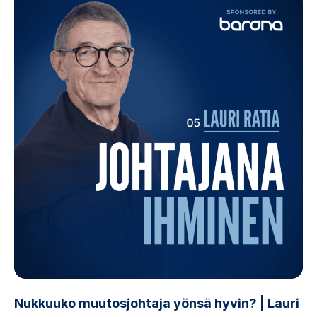
Nukkuuko muutosjohtaja yönsä hyvin? | Lauri