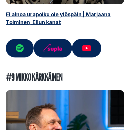
Ei ainoa urapolku ole ylöspäin | Marjaana
Toiminen, Ellun kanat
#9 MIKKO KÄRKKÄINEN