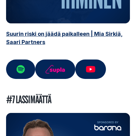
Suurin riski on jäädä paikalleen
|
Mia Sirkiä,
Saari Partners
#7 LASSI MÄÄTTÄ