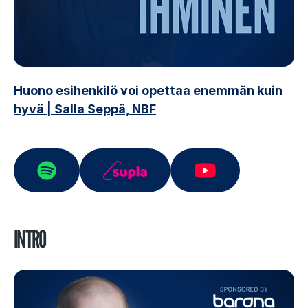
Huono esihenkilö voi opettaa enemmän kuin
hyvä | Salla Seppä, NBF
INTRO