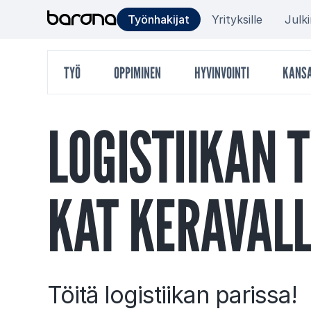
Hyppää
Target
Työnhakijat
Yrityksille
Julk
sisältöön
group
Päävalikko
TYÖ
OPPIMINEN
HYVINVOINTI
KANSA
menu
LO­GIS­TII­KAN 
KAT KE­RA­VAL­
Töitä logistiikan parissa!