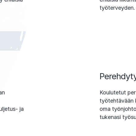
.
työterveyden.
Perehdyt
an
Koulutetut per
työtehtävään 
ljetus- ja
oma työnjohto 
tukenasi työsu