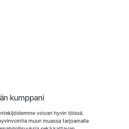
män kumppani
tekijöidemme voivan hyvin töissä.
vinvointia muun muassa tarjoamalla
untamahdollisuuksia sekä kattavan