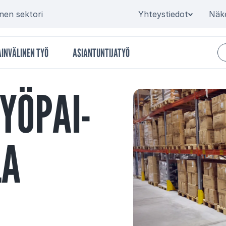
Secondary
inen sektori
Yhteystiedot
Näk
INVÄLINEN TYÖ
ASIANTUNTIJATYÖ
TYÖ­PAI­
LA