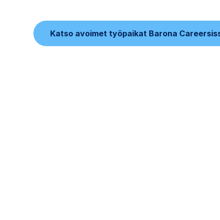
Katso avoimet työpaikat Barona Careersis