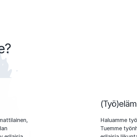
e?
(Työ)elä
mmattilainen,
Haluamme työn
alan
Tuemme työnhy
 erilaisia
erilaisia liik