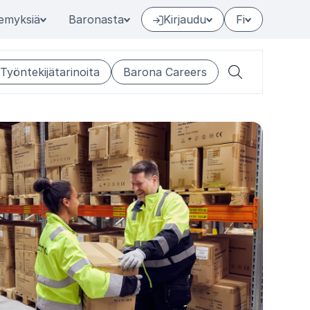
emyksiä
Baronasta
Kirjaudu
Fi
Työntekijätarinoita
Barona Careers
Hae