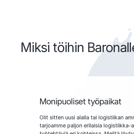
Miksi töihin Baronall
Monipuoliset työpaikat
Olit sitten uusi alalla tai logistiikan a
tarjoamme paljon erilaisia logistiikka-
työtehtäviä eri kohteissa. Meiltä löytyy