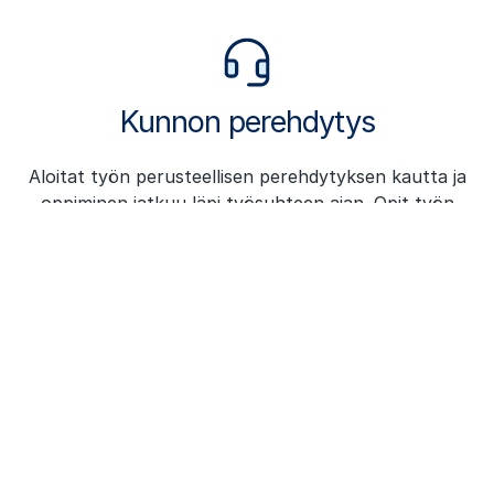
Kunnon perehdytys
Aloitat työn perusteellisen perehdytyksen kautta ja
oppiminen jatkuu läpi työsuhteen ajan. Opit työn
käytännössä, tukenasi valmentaja ja työkaverit.
Palkka, joka palkitsee
Peruspalkan päälle provisiot ja mahdolliset
bonukset. Mitä paremmin teet työsi, sitä enemmän
tienaat ja jokainen kuukausi tarjoaa uuden