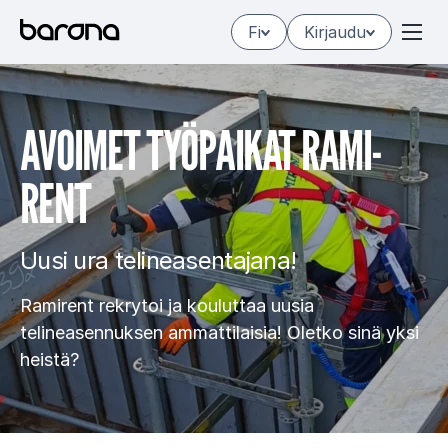
Hyppää
Fi
Kirjaudu
sisältöön
AVOI­MET TYÖ­PAI­KAT RA­MI­
RENT
Uusi ura telineasentajana!
Ramirent rekrytoi ja kouluttaa uusia
telineasennuksen ammattilaisia! Oletko sinä yksi
heistä?