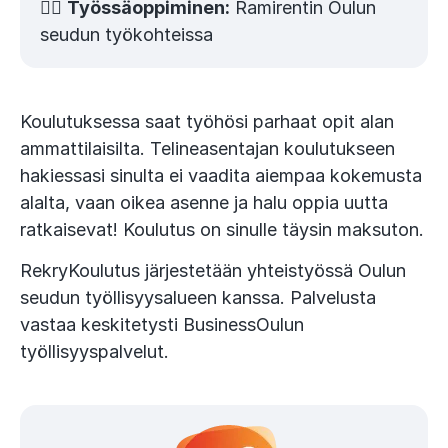
👷‍♂️
Työssäoppiminen:
Ramirentin Oulun
seudun työkohteissa
Koulutuksessa saat työhösi parhaat opit alan
ammattilaisilta. Telineasentajan koulutukseen
hakiessasi sinulta ei vaadita aiempaa kokemusta
alalta, vaan oikea asenne ja halu oppia uutta
ratkaisevat! Koulutus on sinulle täysin maksuton.
RekryKoulutus järjestetään yhteistyössä Oulun
seudun työllisyysalueen kanssa. Palvelusta
vastaa keskitetysti BusinessOulun
työllisyyspalvelut.