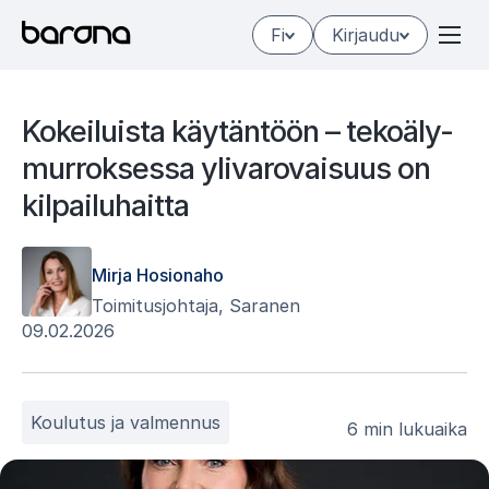
Hyppää
Fi
Kirjaudu
sisältöön
Ko­kei­luis­ta käy­tän­töön – te­ko­ä­ly­
mur­rok­ses­sa yli­va­ro­vai­suus on
kil­pai­lu­hait­ta
Mirja Hosionaho
Toimitusjohtaja, Saranen
09.02.2026
Koulutus ja valmennus
6 min lukuaika