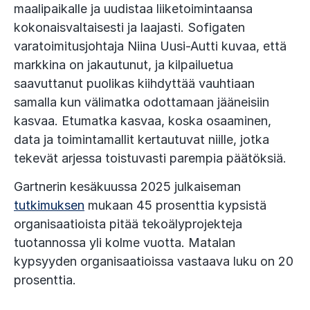
maalipaikalle ja uudistaa liiketoimintaansa
kokonaisvaltaisesti ja laajasti. Sofigaten
varatoimitusjohtaja Niina Uusi-Autti kuvaa, että
markkina on jakautunut, ja kilpailuetua
saavuttanut puolikas kiihdyttää vauhtiaan
samalla kun välimatka odottamaan jääneisiin
kasvaa. Etumatka kasvaa, koska osaaminen,
data ja toimintamallit kertautuvat niille, jotka
tekevät arjessa toistuvasti parempia päätöksiä.
Gartnerin kesäkuussa 2025 julkaiseman
tutkimuksen
mukaan 45 prosenttia kypsistä
organisaatioista pitää tekoälyprojekteja
tuotannossa yli kolme vuotta. Matalan
kypsyyden organisaatioissa vastaava luku on 20
prosenttia.