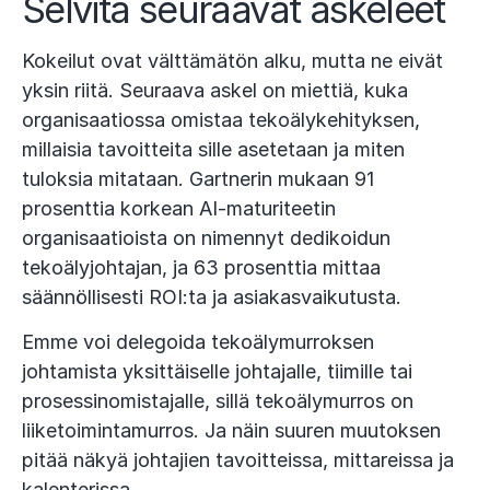
Selvitä seuraavat askeleet
Kokeilut ovat välttämätön alku, mutta ne eivät
yksin riitä. Seuraava askel on miettiä, kuka
organisaatiossa omistaa tekoälykehityksen,
millaisia tavoitteita sille asetetaan ja miten
tuloksia mitataan. Gartnerin mukaan 91
prosenttia korkean AI-maturiteetin
organisaatioista on nimennyt dedikoidun
tekoälyjohtajan, ja 63 prosenttia mittaa
säännöllisesti ROI:ta ja asiakasvaikutusta.
Emme voi delegoida tekoälymurroksen
johtamista yksittäiselle johtajalle, tiimille tai
prosessinomistajalle, sillä tekoälymurros on
liiketoimintamurros. Ja näin suuren muutoksen
pitää näkyä johtajien tavoitteissa, mittareissa ja
kalenterissa.