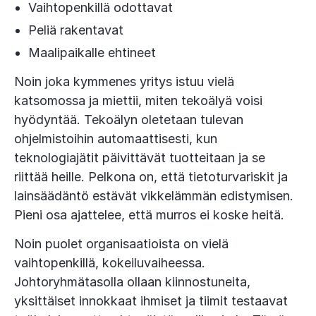
Vaihtopenkillä odottavat
Peliä rakentavat
Maalipaikalle ehtineet
Noin joka kymmenes yritys istuu vielä
katsomossa ja miettii, miten tekoälyä voisi
hyödyntää. Tekoälyn oletetaan tulevan
ohjelmistoihin automaattisesti, kun
teknologiajätit päivittävät tuotteitaan ja se
riittää heille. Pelkona on, että tietoturvariskit ja
lainsäädäntö estävät vikkelämmän edistymisen.
Pieni osa ajattelee, että murros ei koske heitä.
Noin puolet organisaatioista on vielä
vaihtopenkillä, kokeiluvaiheessa.
Johtoryhmätasolla ollaan kiinnostuneita,
yksittäiset innokkaat ihmiset ja tiimit testaavat