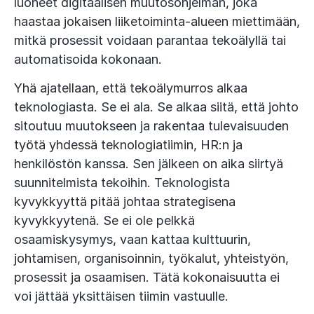
luoneet digitaalisen muutosohjelman, joka
haastaa jokaisen liiketoiminta-alueen miettimään,
mitkä prosessit voidaan parantaa tekoälyllä tai
automatisoida kokonaan.
Yhä ajatellaan, että tekoälymurros alkaa
teknologiasta. Se ei ala. Se alkaa siitä, että johto
sitoutuu muutokseen ja rakentaa tulevaisuuden
työtä yhdessä teknologiatiimin, HR:n ja
henkilöstön kanssa. Sen jälkeen on aika siirtyä
suunnitelmista tekoihin. Teknologista
kyvykkyyttä pitää johtaa strategisena
kyvykkyytenä. Se ei ole pelkkä
osaamiskysymys, vaan kattaa kulttuurin,
johtamisen, organisoinnin, työkalut, yhteistyön,
prosessit ja osaamisen. Tätä kokonaisuutta ei
voi jättää yksittäisen tiimin vastuulle.