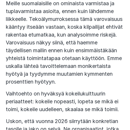
Meille suomalaisille on ominaista varmistaa ja
tuplavarmistaa asioita, ennen kuin lähdemme
liikkeelle. Tekoälymurroksessa tämä varovaisuus
kääntyy itseään vastaan, koska kilpailijat ehtivät
rakentaa etumatkaa, kun analysoimme riskejä.
Varovaisuus näkyy siinä, että haemme
täydellisen mallin ennen kuin ensimmäistäkään
yhteistä toimintatapaa otetaan käyttöön. Emme
uskalla lähteä tavoittelemaan monikertaista
hyötyä ja tyydymme muutamien kymmenten
prosenttien hyötyyn.
Vaihtoehto on hyväksyä kokeilukulttuurin
periaatteet: kokeile nopeasti, lopeta se mikä ei
toimi, kokeile uudelleen, skaalaa se mikä toimii.
Uskon, että vuonna 2026 siirrytään konkretian
tasolle ja jako on selvä. Ne organisaatiot, jotka