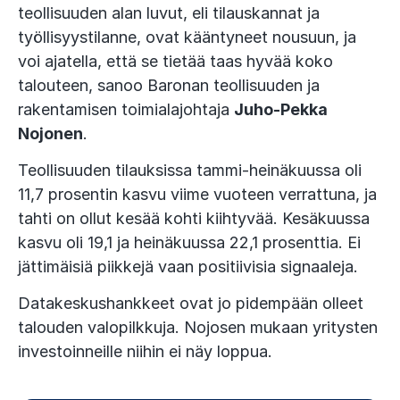
teollisuuden alan luvut, eli tilauskannat ja
työllisyystilanne, ovat kääntyneet nousuun, ja
voi ajatella, että se tietää taas hyvää koko
talouteen, sanoo Baronan teollisuuden ja
rakentamisen toimialajohtaja
Juho-Pekka
Nojonen
.
Teollisuuden tilauksissa tammi-heinäkuussa oli
11,7 prosentin kasvu viime vuoteen verrattuna, ja
tahti on ollut kesää kohti kiihtyvää. Kesäkuussa
kasvu oli 19,1 ja heinäkuussa 22,1 prosenttia. Ei
jättimäisiä piikkejä vaan positiivisia signaaleja.
Datakeskushankkeet ovat jo pidempään olleet
talouden valopilkkuja. Nojosen mukaan yritysten
investoinneille niihin ei näy loppua.