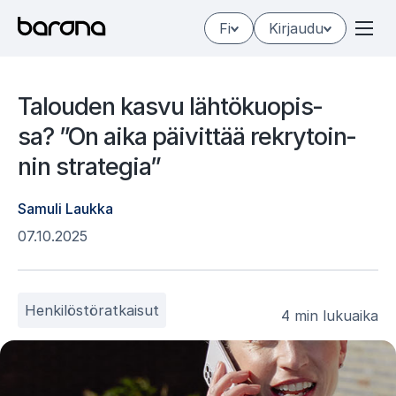
Hyppää
Fi
Kirjaudu
sisältöön
Ta­lou­den kas­vu läh­tö­kuo­pis­
sa? ”On aika päi­vit­tää rek­ry­toin­
nin stra­te­gia”
Samuli Laukka
07.10.2025
Henkilöstöratkaisut
4 min lukuaika