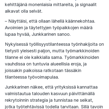
kehittäjänä monenlaisia mittareita, ja signaalit
alkavat olla selvät.
– Näyttäisi, että ollaan lähellä käännekohtaa.
Avoimien ja täytettyjen työpaikkojen määrä
lupaa hyvää, Junkkarinen sanoo.
Nykyisessä työllisyystilanteessa työnhakijoita on
tietysti yleisesti paljon, mutta työmarkkinoiden
tilanne ei ole kaikkialla sama. Työmarkkinoiden
vauhdissa on tuntuvia alueellisia eroja, ja
joissakin paikoissa ratkotaan tässäkin
tilanteessa työvoimapulaa.
Junkkarinen näkee, että yrityksissä kannattaa
valmistautua talouden kasvuun päivittämällä
rekrytoinnin strategia ja tunnistaa ne seikat,
jotka työtehtävissä todella tarvitaan. Sillä tavoin