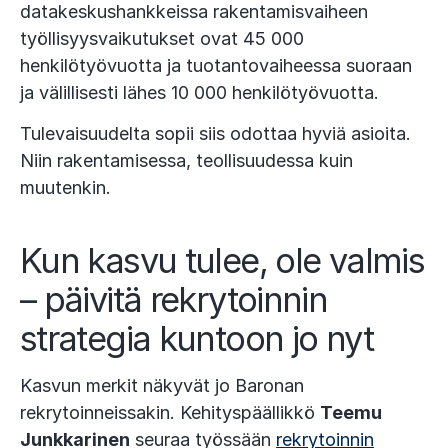
datakeskushankkeissa rakentamisvaiheen
työllisyysvaikutukset ovat 45 000
henkilötyövuotta ja tuotantovaiheessa suoraan
ja välillisesti lähes 10 000 henkilötyövuotta.
Tulevaisuudelta sopii siis odottaa hyviä asioita.
Niin rakentamisessa, teollisuudessa kuin
muutenkin.
Kun kasvu tulee, ole valmis
– päivitä rekrytoinnin
strategia kuntoon jo nyt
Kasvun merkit näkyvät jo Baronan
rekrytoinneissakin. Kehityspäällikkö
Teemu
Junkkarinen
seuraa työssään
rekrytoinnin