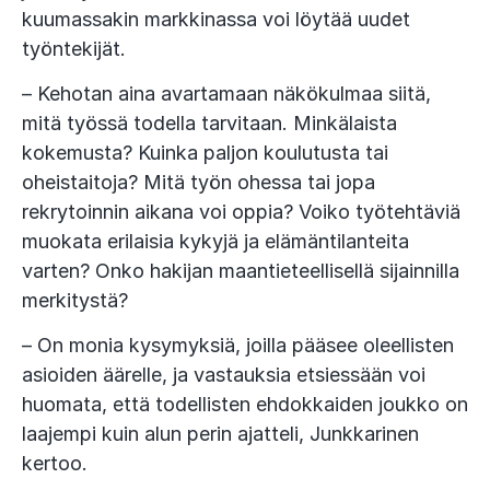
kuumassakin markkinassa voi löytää uudet
työntekijät.
– Kehotan aina avartamaan näkökulmaa siitä,
mitä työssä todella tarvitaan. Minkälaista
kokemusta? Kuinka paljon koulutusta tai
oheistaitoja? Mitä työn ohessa tai jopa
rekrytoinnin aikana voi oppia? Voiko työtehtäviä
muokata erilaisia kykyjä ja elämäntilanteita
varten? Onko hakijan maantieteellisellä sijainnilla
merkitystä?
– On monia kysymyksiä, joilla pääsee oleellisten
asioiden äärelle, ja vastauksia etsiessään voi
huomata, että todellisten ehdokkaiden joukko on
laajempi kuin alun perin ajatteli, Junkkarinen
kertoo.