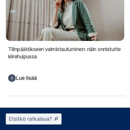
Tilinpäätökseen valmistautuminen: näin onnistutte
kiirehuipussa
Lue lisää
Etsitkö ratkaisua? 🔎︎