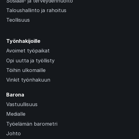
Sosiaali- ja terveydenhuolto
Taloushallinto ja rahoitus
Teollisuus
Työnhakijoille
Avoimet työpaikat
Opi uutta ja työllisty
Töihin ulkomaille
Vinkit työnhakuun
Barona
Vastuullisuus
Medialle
Työelämän barometri
Johto