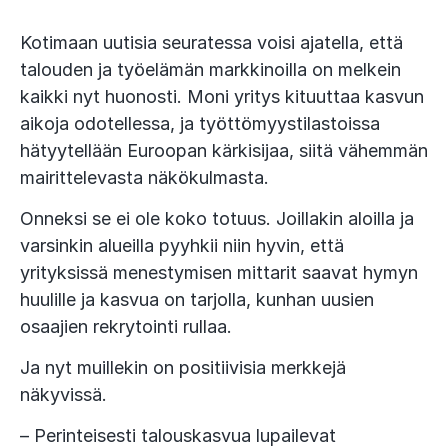
Kotimaan uutisia seuratessa voisi ajatella, että
talouden ja työelämän markkinoilla on melkein
kaikki nyt huonosti. Moni yritys kituuttaa kasvun
aikoja odotellessa, ja työttömyystilastoissa
hätyytellään Euroopan kärkisijaa, siitä vähemmän
mairittelevasta näkökulmasta.
Onneksi se ei ole koko totuus. Joillakin aloilla ja
varsinkin alueilla pyyhkii niin hyvin, että
yrityksissä menestymisen mittarit saavat hymyn
huulille ja kasvua on tarjolla, kunhan uusien
osaajien rekrytointi rullaa.
Ja nyt muillekin on positiivisia merkkejä
näkyvissä.
– Perinteisesti talouskasvua lupailevat