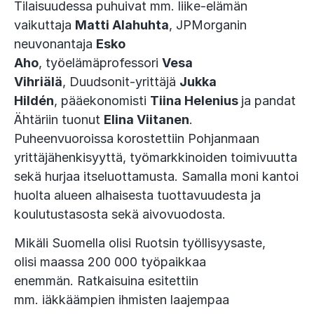
Tilaisuudessa puhuivat mm. liike-elämän
vaikuttaja
Matti Alahuhta
, JPMorganin
neuvonantaja
Esko
Aho
, työelämäprofessori
Vesa
Vihriälä
, Duudsonit-yrittäjä
Jukka
Hildén
, pääekonomisti
Tiina Helenius
ja pandat
Ähtäriin tuonut
Elina Viitanen
.
Puheenvuoroissa korostettiin Pohjanmaan
yrittäjähenkisyyttä, työmarkkinoiden toimivuutta
sekä hurjaa itseluottamusta. Samalla moni kantoi
huolta alueen alhaisesta tuottavuudesta ja
koulutustasosta sekä aivovuodosta.
Mikäli Suomella olisi Ruotsin työllisyysaste,
olisi maassa 200 000 työpaikkaa
enemmän. Ratkaisuina esitettiin
mm. iäkkäämpien ihmisten laajempaa