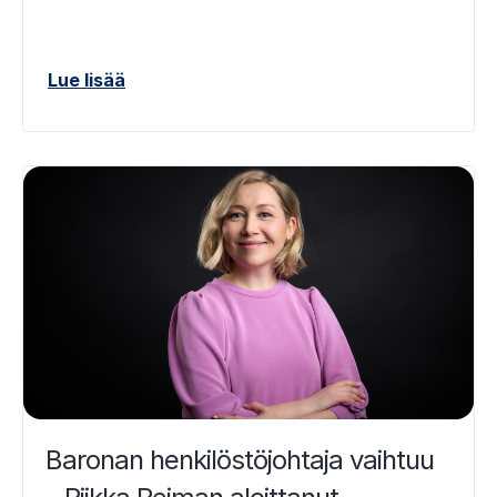
Lue lisää
Baronan henkilöstöjohtaja vaihtuu