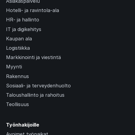
Asiakaspalvelu
Hotelli- ja ravintola-ala
HR- ja hallinto
IT ja digikehitys
Kaupan ala
Logistiikka
Markkinointi ja viestintä
Myynti
Rakennus
Sosiaali- ja terveydenhuolto
Taloushallinto ja rahoitus
Teollisuus
Työnhakijoille
Avoimet työpaikat