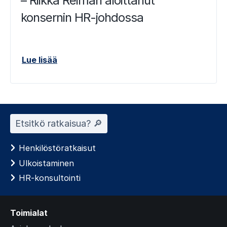
– Riikka Reiman aloittanut
konsernin HR-johdossa
Lue lisää
Etsitkö ratkaisua? 🔎︎
Henkilöstöratkaisut
Ulkoistaminen
HR-konsultointi
Toimialat