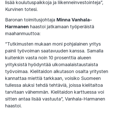
lisää koulutuspaikkoja ja liikenneinvestointeja”,
Kurvinen totesi.
Baronan toimitusjohtaja
Minna Vanhala-
Harmanen
haastoi jatkamaan työperäistä
maahanmuuttoa:
”Tutkimusten mukaan moni pohjalainen yritys
painii työvoiman saatavuuden kanssa. Samalla
kuitenkin vasta noin 10 prosenttia alueen
yrityksistä hyödyntää ulkomaalaistaustaista
työvoimaa. Kielitaidon alkutason osalta yritysten
kannattaa miettiä tarkkaan, voisiko Suomeen
tullessa aluksi tehdä tehtäviä, joissa kielitaitoa
tarvitaan vähemmän. Kielitaidon karttuessa voi
sitten antaa lisää vastuuta”, Vanhala-Harmanen
haastoi.