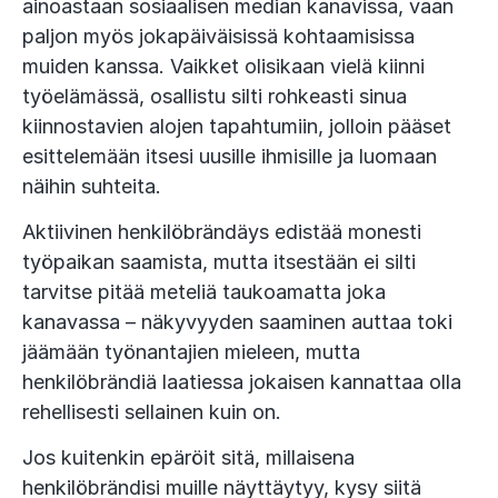
ainoastaan sosiaalisen median kanavissa, vaan
paljon myös jokapäiväisissä kohtaamisissa
muiden kanssa. Vaikket olisikaan vielä kiinni
työelämässä, osallistu silti rohkeasti sinua
kiinnostavien alojen tapahtumiin, jolloin pääset
esittelemään itsesi uusille ihmisille ja luomaan
näihin suhteita.
Aktiivinen henkilöbrändäys edistää monesti
työpaikan saamista, mutta itsestään ei silti
tarvitse pitää meteliä taukoamatta joka
kanavassa – näkyvyyden saaminen auttaa toki
jäämään työnantajien mieleen, mutta
henkilöbrändiä laatiessa jokaisen kannattaa olla
rehellisesti sellainen kuin on.
Jos kuitenkin epäröit sitä, millaisena
henkilöbrändisi muille näyttäytyy, kysy siitä