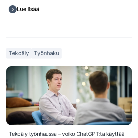
Lue lisää
Tekoäly
Työnhaku
Tekoäly työnhaussa – voiko ChatGPT:tä käyttää