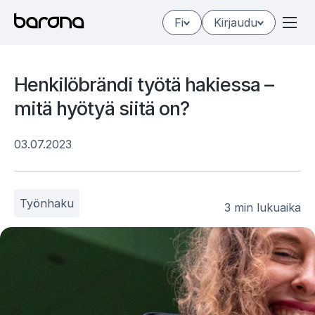
Hyppää
Fi
Kirjaudu
sisältöön
Hen­ki­löbrän­di työ­tä ha­kies­sa –
mitä hyö­tyä sii­tä on?
03.07.2023
Työnhaku
3 min lukuaika