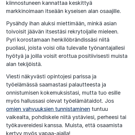
kiinnostuneen kannattaa keskittyä
markkinoimaan itseään kyseisen alan osaajille.
Pysähdy ihan aluksi miettimään, minkä asian
toivoisit jäävän itsestäsi rekrytoijalle mieleen.
Pyri korostamaan henkilöbrändissäsi niitä
puoliasi, joista voisi olla tulevalle työnantajallesi
hyötyä ja joilla voisit erottua positiivisesti muista
alan tekijöistä.
Viesti näkyvästi opintojesi parissa ja
työelämässä saamastasi palautteesta ja
onnistumisen kokemuksistasi, mutta tuo esille
myös hallussasi olevat työelämätaidot. Jos
omien vahvuuksien tunnistaminen
tuntuu
vaikealta, pohdiskele niitä ystäviesi, perheesi tai
työkavereidesi kanssa. Muista, että osaamista
kertyy myös vapaa-ajalla!