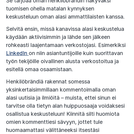
Se tarjoaa oman henkilöbrändin näkyväksi
tuomisen ohella matalan kynnyksen
keskusteluun oman alasi ammattilaisten kanssa.
Selvitä ensin, missä kanavissa alasi keskustelua
käydään aktiivisimmin ja lähde sen jälkeen
rohkeasti laajentamaan verkostojasi. Esimerkiksi
LinkedIn
on niin asiantuntijoille kuin suorittavan
työn tekijöille oivallinen alusta verkostoitua ja
esitellä omaa osaamistaan.
Henkilöbrändiä rakennat somessa
yksinkertaisimmillaan kommentoimalla oman
alasi uutisia ja ilmiöitä – muista, ettei sinun ei
tarvitse olla tietyn alan huippuosaaja voidaksesi
osallistua keskusteluun! Kiinnitä silti huomiota
omien kommenttiesi sävyyn, jottet tule
huomaamattasi välittäneeksi itsestäsi