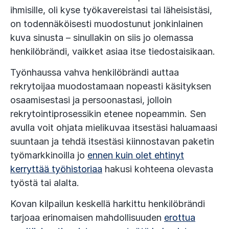
ihmisille, oli kyse työkavereistasi tai läheisistäsi,
on todennäköisesti muodostunut jonkinlainen
kuva sinusta – sinullakin on siis jo olemassa
henkilöbrändi, vaikket asiaa itse tiedostaisikaan.
Työnhaussa vahva henkilöbrändi auttaa
rekrytoijaa muodostamaan nopeasti käsityksen
osaamisestasi ja persoonastasi, jolloin
rekrytointiprosessikin etenee nopeammin. Sen
avulla voit ohjata mielikuvaa itsestäsi haluamaasi
suuntaan ja tehdä itsestäsi kiinnostavan paketin
työmarkkinoilla jo
ennen kuin olet ehtinyt
kerryttää työhistoriaa
hakusi kohteena olevasta
työstä tai alalta.
Kovan kilpailun keskellä harkittu henkilöbrändi
tarjoaa erinomaisen mahdollisuuden
erottua