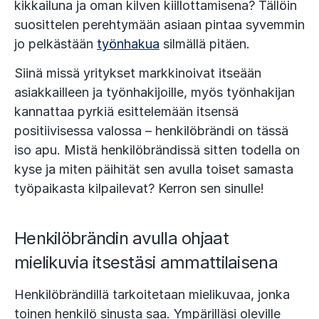
kikkailuna ja oman kilven kiillottamisena? Tällöin
suosittelen perehtymään asiaan pintaa syvemmin
jo pelkästään
työnhakua
silmällä pitäen.
Siinä missä yritykset markkinoivat itseään
asiakkailleen ja työnhakijoille, myös työnhakijan
kannattaa pyrkiä esittelemään itsensä
positiivisessa valossa – henkilöbrändi on tässä
iso apu. Mistä henkilöbrändissä sitten todella on
kyse ja miten päihität sen avulla toiset samasta
työpaikasta kilpailevat? Kerron sen sinulle!
Henkilöbrändin avulla ohjaat
mielikuvia itsestäsi ammattilaisena
Henkilöbrändillä tarkoitetaan mielikuvaa, jonka
toinen henkilö sinusta saa. Ympärilläsi oleville