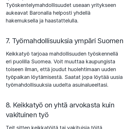
Työskentelymahdollisuudet useaan yritykseen
aukeavat Baronalla helposti yhdellä
hakemuksella ja haastattelulla.
7. Työmahdollisuuksia ympäri Suomen
Keikkatyö tarjoaa mahdollisuuden työskennellä
eri puolilla Suomea. Voit muuttaa kaupungista
toiseen ilman, että joudut huolehtimaan uuden
työpaikan löytämisestä. Saatat jopa löytää uusia
työmahdollisuuksia uudelta asuinalueeltasi.
8. Keikkatyö on yhtä arvokasta kuin
vakituinen työ
Teit sitten keikkatöitä tai vakituisia töitä,