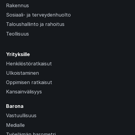
Rakennus
Sosiaali- ja terveydenhuolto
Taloushallinto ja rahoitus
Teollisuus
Yrityksille
Henkilöstöratkaisut
Ulkoistaminen
Oppimisen ratkaisut
Kansainvälisyys
Barona
Vastuullisuus
Medialle
Työelämän barometri