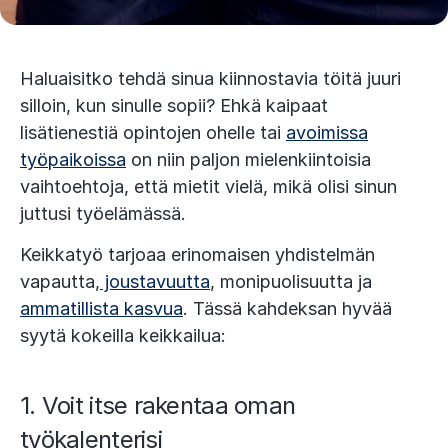
Haluaisitko tehdä sinua kiinnostavia töitä juuri
silloin, kun sinulle sopii? Ehkä kaipaat
lisätienestiä opintojen ohelle tai
avoimissa
työpaikoissa
on niin paljon mielenkiintoisia
vaihtoehtoja, että mietit vielä, mikä olisi sinun
juttusi työelämässä.
Keikkatyö tarjoaa erinomaisen yhdistelmän
vapautta,
joustavuutta
, monipuolisuutta ja
ammatillista kasvua
. Tässä kahdeksan hyvää
syytä kokeilla keikkailua:
1. Voit itse rakentaa oman
työkalenterisi