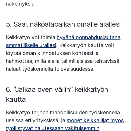
näkemyksiä.
5. Saat näköalapaikan omalle alallesi
Keikkatyö voi toimia
hyvänä ponnahduslautana
ammatilliselle urallesi
. Keikkatyön kautta voit
löytää oman kiinnostuksen kohteesi ja
hahmottaa, millä alalla tai millaisissa tehtävissä
haluat työskennellä tulevaisuudessa.
6. ”Jalkaa oven väliin” keikkatyön
kautta
Keikkatyö tarjoaa mahdollisuuden työskennellä
useissa eri yrityksissä, ja
monet keikkailijat myös
työllistyvät halutessaan vakituisemmin
.