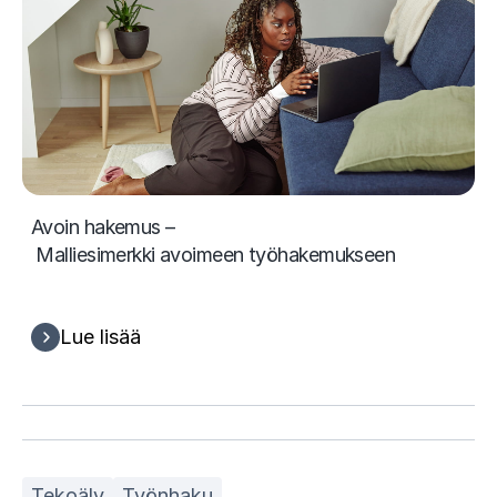
Avoin hakemus –
Malliesimerkki avoimeen työhakemukseen
Lue lisää
Tekoäly
Työnhaku