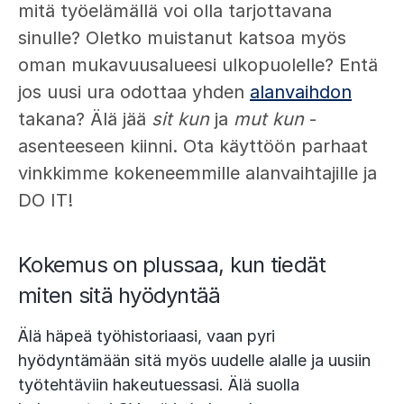
mitä työelämällä voi olla tarjottavana
sinulle? Oletko muistanut katsoa myös
oman mukavuusalueesi ulkopuolelle? Entä
jos uusi ura odottaa yhden
alanvaihdon
takana? Älä jää
sit kun
ja
mut kun
-
asenteeseen kiinni. Ota käyttöön parhaat
vinkkimme kokeneemmille alanvaihtajille ja
DO IT!
Kokemus on plussaa, kun tiedät
miten sitä hyödyntää
Älä häpeä työhistoriaasi, vaan pyri
hyödyntämään sitä myös uudelle alalle ja uusiin
työtehtäviin hakeutuessasi. Älä suolla