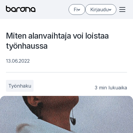
Hyppää
Fi
Kirjaudu
sisältöön
Mi­ten alan­vaih­ta­ja voi lois­taa
työn­haus­sa
13.06.2022
Työnhaku
3 min lukuaika