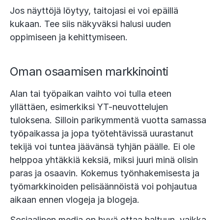
Jos näyttöjä löytyy, taitojasi ei voi epäillä
kukaan. Tee siis näkyväksi halusi uuden
oppimiseen ja kehittymiseen.
Oman osaamisen markkinointi
Alan tai työpaikan vaihto voi tulla eteen
yllättäen, esimerkiksi YT-neuvottelujen
tuloksena. Silloin parikymmentä vuotta samassa
työpaikassa ja jopa työtehtävissä uurastanut
tekijä voi tuntea jäävänsä tyhjän päälle. Ei ole
helppoa yhtäkkiä keksiä, miksi juuri minä olisin
paras ja osaavin. Kokemus työnhakemisesta ja
työmarkkinoiden pelisäännöistä voi pohjautua
aikaan ennen vlogeja ja blogeja.
Sosiaalinen media on hyvä ottaa haltuun, vaikka