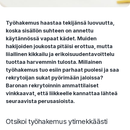
Työhakemus haastaa tekijänsä luovuutta,
koska sisällön suhteen on annettu
käytännössä vapaat kädet. Muiden
hakijoiden joukosta pitäisi erottua, mutta
liiallinen kikkailu ja erikoisuudentavoittelu
tuottaa harvemmin tulosta. Millainen
työhakemus tuo esiin parhaat puolesi ja saa
rekrytoijan sukat pyörimään jaloissa?
Baronan rekrytoinnin ammattilaiset
vinkkaavat, että liikkeelle kannattaa lähteä
seuraavista perusasioista.
Otsikoi työhakemus ytimekkäästi