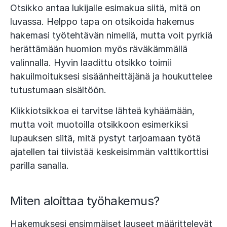
Otsikko antaa lukijalle esimakua siitä, mitä on
luvassa. Helppo tapa on otsikoida hakemus
hakemasi työtehtävän nimellä, mutta voit pyrkiä
herättämään huomion myös räväkämmällä
valinnalla. Hyvin laadittu otsikko toimii
hakuilmoituksesi sisäänheittäjänä ja houkuttelee
tutustumaan sisältöön.
Klikkiotsikkoa ei tarvitse lähteä kyhäämään,
mutta voit muotoilla otsikkoon esimerkiksi
lupauksen siitä, mitä pystyt tarjoamaan työtä
ajatellen tai tiivistää keskeisimmän valttikorttisi
parilla sanalla.
Miten aloittaa työhakemus?
Hakemuksesi ensimmäiset lauseet määrittelevät