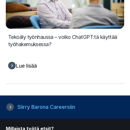
Tekoäly työnhaussa – voiko ChatGPT:tä käyttää
työhakemuksessa?
Lue lisää
Siirry Barona Careersiin
Millaista työtä etsit?