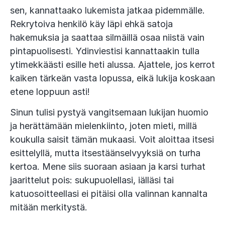
sen, kannattaako lukemista jatkaa pidemmälle.
Rekrytoiva henkilö käy läpi ehkä satoja
hakemuksia ja saattaa silmäillä osaa niistä vain
pintapuolisesti. Ydinviestisi kannattaakin tulla
ytimekkäästi esille heti alussa. Ajattele, jos kerrot
kaiken tärkeän vasta lopussa, eikä lukija koskaan
etene loppuun asti!
Sinun tulisi pystyä vangitsemaan lukijan huomio
ja herättämään mielenkiinto, joten mieti, millä
koukulla saisit tämän mukaasi. Voit aloittaa itsesi
esittelyllä, mutta itsestäänselvyyksiä on turha
kertoa. Mene siis suoraan asiaan ja karsi turhat
jaarittelut pois: sukupuolellasi, iälläsi tai
katuosoitteellasi ei pitäisi olla valinnan kannalta
mitään merkitystä.