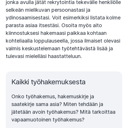
jonka avulla jätät rekrytointia tekevälle henkilölle
selkeän mielikuvan persoonastasi ja
ydinosaamisestasi. Voit esimerkiksi listata kolme
parasta asiaa itsestäsi. Osoita myös aito
kiinnostuksesi hakemaasi paikkaa kohtaan
kohteliaalla loppulauseella, jossa ilmaiset olevasi
valmis keskustelemaan työtehtävästä lisää ja
tulevasi mielelläsi haastatteluun.
Kaikki työ­hake­muk­sesta
Onko työhakemus, hakemuskirje ja
saatekirje sama asia? Miten tehdään ja
jätetään avoin työhakemus? Mitä tarkoittaa
vapaamuotoinen työhakemus?