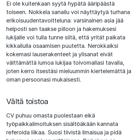
Ei ole kuitenkaan syytä hypätä ääripäästä
toiseen. Nokkela sanailu voi näyttäytyä turhana
erikoisuudentavoitteluna: varsinainen asia jää
helposti sen taakse piiloon ja hakemuksesi
lukijalle voi tulla tunne siitä, että yrität paikata
kikkailulla osaamisen puutetta. Nerokkaiksi
kokemasi lauserakenteet ja ylisanat eivät
välttämättä lumoa lukijaa toivomallasi tavalla,
joten kerro itsestäsi mieluummin kiertelemättä ja
oman persoonasi mukaisesti.
Vältä toistoa
CV puhuu omasta puolestaan eikä
työpaikkailmoituksen sisältöäkään kannata
referoida liikaa. Suosi tiivistä ilmaisua ja pidä