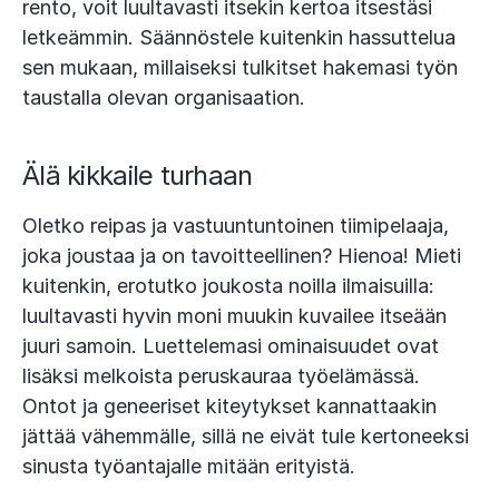
rento, voit luultavasti itsekin kertoa itsestäsi
letkeämmin. Säännöstele kuitenkin hassuttelua
sen mukaan, millaiseksi tulkitset hakemasi työn
taustalla olevan organisaation.
Älä kikkaile turhaan
Oletko reipas ja vastuuntuntoinen tiimipelaaja,
joka joustaa ja on tavoitteellinen? Hienoa! Mieti
kuitenkin, erotutko joukosta noilla ilmaisuilla:
luultavasti hyvin moni muukin kuvailee itseään
juuri samoin. Luettelemasi ominaisuudet ovat
lisäksi melkoista peruskauraa työelämässä.
Ontot ja geneeriset kiteytykset kannattaakin
jättää vähemmälle, sillä ne eivät tule kertoneeksi
sinusta työantajalle mitään erityistä.