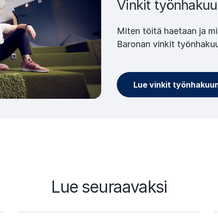
Vinkit työnhaku
Miten töitä haetaan ja m
Baronan vinkit työnhaku
Lue vinkit työnhakuu
Lue seuraavaksi