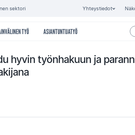
Secondary
inen sektori
Yhteystiedot
Näk
INVÄLINEN TYÖ
ASIANTUNTIJATYÖ
­du hy­vin työn­ha­kuun ja pa­ran­n
­ki­ja­na