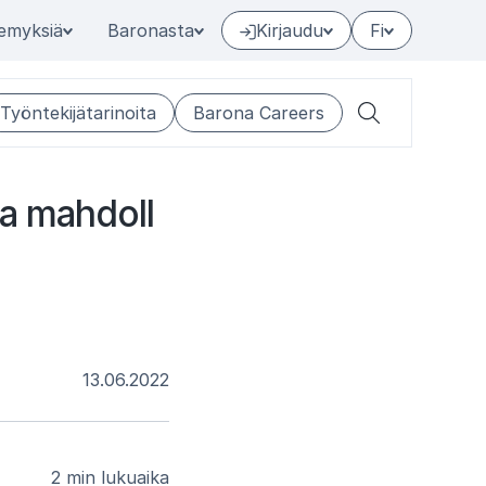
emyksiä
Baronasta
Kirjaudu
Fi
Työntekijätarinoita
Barona Careers
Hae
a mah­dol­l
13.06.2022
2 min lukuaika