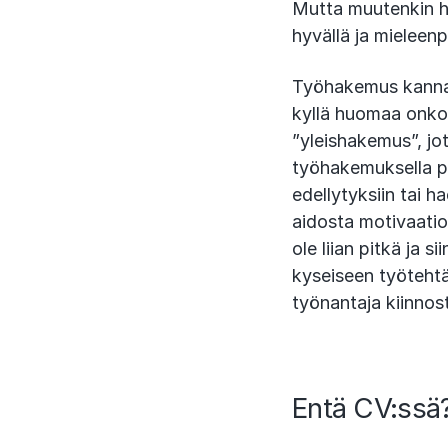
Mutta muutenkin h
hyvällä ja mieleen
Työhakemus kannat
kyllä huomaa onko
”yleishakemus”, jo
työhakemuksella p
edellytyksiin tai 
aidosta motivaatio
ole liian pitkä ja
kyseiseen työteht
työnantaja kiinnos
Entä CV:ssä