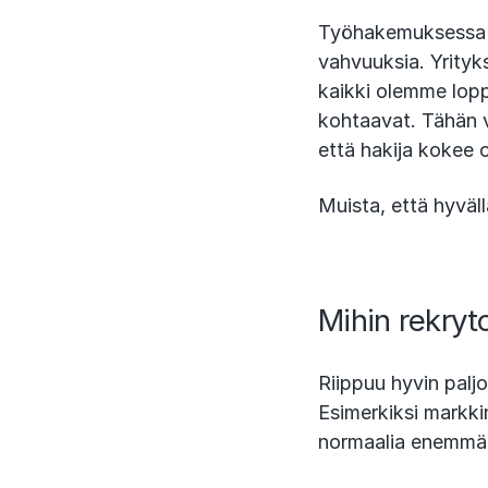
Työhakemuksessa j
vahvuuksia. Yrityk
kaikki olemme lopp
kohtaavat. Tähän v
että hakija kokee 
Muista, että hyväl
Mihin rekryt
Riippuu hyvin palj
Esimerkiksi markkin
normaalia enemmän 