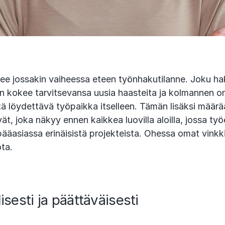
tulee jossakin vaiheessa eteen työnhakutilanne. Joku 
n kokee tarvitsevansa uusia haasteita ja kolmannen o
stä löydettävä työpaikka itselleen. Tämän lisäksi määrä
ät, joka näkyy ennen kaikkea luovilla aloilla, jossa työ
ääasiassa erinäisistä projekteista. Ohessa omat vinkki
ota.
lisesti ja päättäväisesti