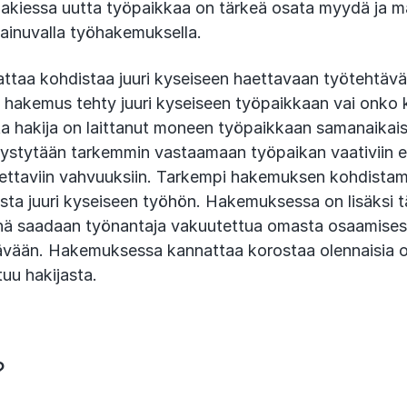
akiessa uutta työpaikkaa on tärkeä osata myydä ja m
painuvalla työhakemuksella.
taa kohdistaa juuri kyseiseen haettavaan työtehtävä
 hakemus tehty juuri kyseiseen työpaikkaan vai onko
ta hakija on laittanut moneen työpaikkaan samanaikaise
ystytään tarkemmin vastaamaan työpaikan vaativiin 
haettaviin vahvuuksiin. Tarkempi hakemuksen kohdista
sta juuri kyseiseen työhön. Hakemuksessa on lisäksi tä
 siinä saadaan työnantaja vakuutettua omasta osaamise
ävään. Hakemuksessa kannattaa korostaa olennaisia os
tuu hakijasta.
?