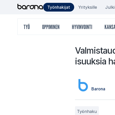
Hyppää
Target
Työnhakijat
Yrityksille
Julk
sisältöön
group
Päävalikko
TYÖ
OPPIMINEN
HYVINVOINTI
KANSA
menu
Val­mis­tau
i­suuk­sia ha
Barona
Työnhaku