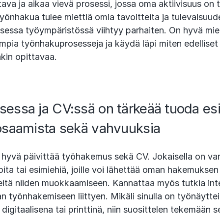
va ja aikaa vievä prosessi, jossa oma aktiivisuus on 
önhakua tulee miettiä omia tavoitteita ja tulevaisuud
laisessa työympäristössä viihtyy parhaiten. On hyvä mi
empia työnhakuprosesseja ja käydä läpi miten edelliset 
takin opittavaa.
essa ja CV:ssä on tärkeää tuoda esi
osaamista sekä vahvuuksia
 hyvä päivittää työhakemus sekä CV. Jokaisella on var
ita tai esimiehiä, joille voi lähettää oman hakemuksen
iteitä niiden muokkaamiseen. Kannattaa myös tutkia inte
an työnhakemiseen liittyen. Mikäli sinulla on työnäytteit
digitaalisena tai printtinä, niin suosittelen tekemään se