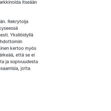
arkkinoida itseään
än. Rekrytoija
 kyseessä
sti. Yksilöidyllä
ehdottomiin
minen kertoo myös
rkeää, että se ei
sta ja sopivuudesta
aamisia, jotta