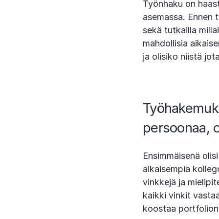
Työnhaku on haasta
asemassa. Ennen ty
sekä tutkailla mil
mahdollisia aikais
ja olisiko niistä jo
Työhakemuks
persoonaa, 
Ensimmäisenä olisi
aikaisempia kollego
vinkkejä ja mielip
kaikki vinkit vasta
koostaa portfolion 