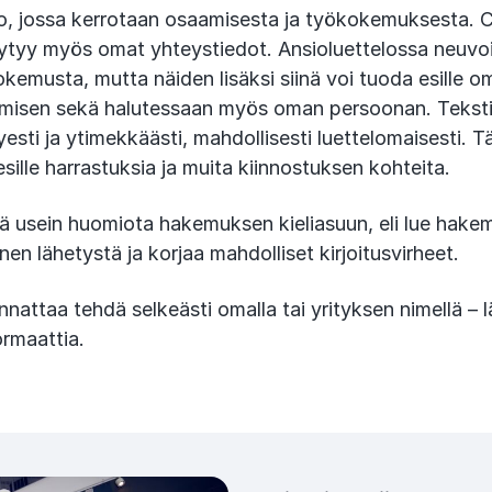
o, jossa kerrotaan osaamisesta ja työkokemuksesta. C
löytyy myös omat yhteystiedot. Ansioluettelossa neuvoi
okemusta, mutta näiden lisäksi siinä voi tuoda esille 
amisen sekä halutessaan myös oman persoonan. Tekst
yesti ja ytimekkäästi, mahdollisesti luettelomaisesti. T
sille harrastuksia ja muita kiinnostuksen kohteita.
tää usein huomiota hakemuksen kieliasuun, eli lue hake
nnen lähetystä ja korjaa mahdolliset kirjoitusvirheet.
nnattaa tehdä selkeästi omalla tai yrityksen nimellä 
rmaattia.