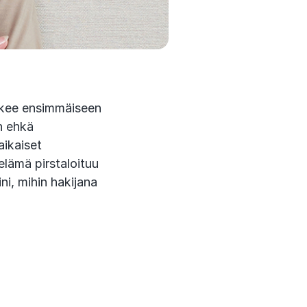
hakee ensimmäiseen
n ehkä
aikaiset
elämä pirstaloituu
ni, mihin hakijana