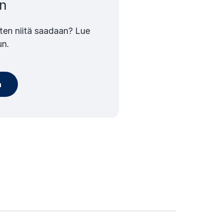
un
iten niitä saadaan? Lue
un.
n