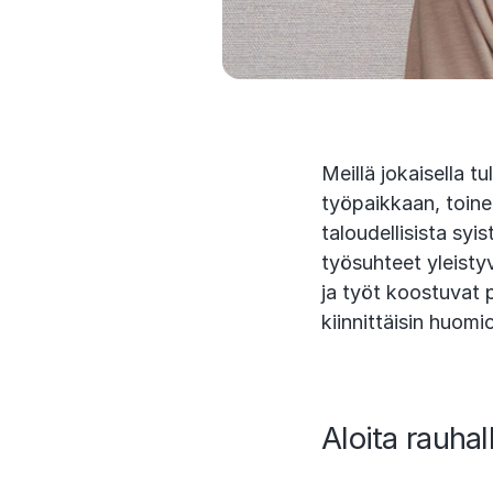
Meillä jokaisella 
työpaikkaan, toine
taloudellisista syi
työsuhteet yleistyv
ja työt koostuvat p
kiinnittäisin huomi
Aloita rauhal