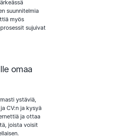
tärkeässä
en suunnitelmia
ettiä myös
prosessit sujuivat
lle omaa
masti ystäviä,
 ja CV:n ja kysyä
rnettiä ja ottaa
ä, joista voisit
llaisen.