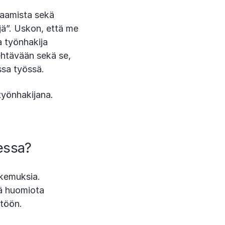
saamista sekä
jä”. Uskon, että me
a työnhakija
ehtävään sekä se,
ssa työssä.
työnhakijana.
essa?
akemuksia.
ää huomiota
ltöön.