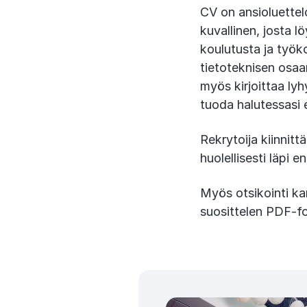
CV on ansioluettel
kuvallinen, josta 
koulutusta ja työk
tietoteknisen osa
myös kirjoittaa lyh
tuoda halutessasi e
Rekrytoija kiinnit
huolellisesti läpi e
Myös otsikointi ka
suosittelen PDF-fo