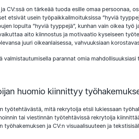
a CV:ssä on tärkeää tuoda esille omaa persoonaa, o
set etsivät usein työpaikkailmoituksissa ”hyviä tyyppe
ujen lopulta ”hyviä tyyppejä”, kunhan vain oikea työ j
aikuttaa aito kiinnostus ja motivaatio kyseiseen työt
olevansa juuri oikeanlaisessa, vahvuuksiaan korostava
lä valmistautumisella parannat omia mahdollisuuksiasi 
oijan huomio kiinnittyy työhakemuks
on työtehtävästä, mitä rekrytoija etsii lukiessaan työh
oinnin tai viestinnän työtehtävissä rekrytoija kiinnitt
työhakemuksen ja CV:n visuaalisuuteen ja tekstisisä