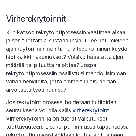
Virherekrytoinnit
Kun katsoo rekrytointiprosessin vaatimaa aikaa
ja sen tuottamia kustannuksia, tulee heti mieleen
ajankäytön minimointi. Tarvitseeko minun käydä
läpi kaikki hakemukset? Voisiko haastattelujen
määrää tai pituutta rajoittaa? Jospa
rekrytointiprosessiin osallistuisi mahdollisimman
vähän henkilöitä, jotta emme tuhlaisi heidän
arvokasta työaikaansa?
Jos rekrytointiprosessi hoidetaan hutiloiden,
seurauksena voi olla kallis
virherekrytointi
.
Virherekrytoinnilla on suorat vaikutukset
tuottavuuteen. Lisäksi pahimmassa tapauksessa
rekrytointiprosessi voidaan joutua aloittamaan