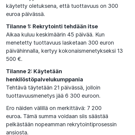
käytetty oletuksena, että tuottavuus on 300
euroa päivässä.
Tilanne 1: Rekrytointi tehdään itse
Aikaa kuluu keskimäärin 45 päivää. Kun
menetetty tuottavuus lasketaan 300 euron
päivähinnalla, kertyy kokonaismenetykseksi 13
500 €.
Tilanne 2: Käytetään
henkilöstöpalvelukumppania
Tehtävä täytetään 21 päivässä, jolloin
tuottavuusmenetys jää 6 300 euroon.
Ero näiden välillä on merkittävä: 7 200
euroa
.
Tämä summa voidaan siis säästää
pelkästään nopeamman rekrytointiprosessin
ansiosta.