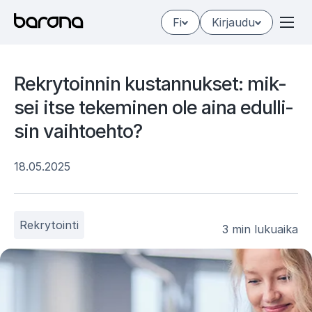
Hyppää
Fi
Kirjaudu
sisältöön
Rek­ry­toin­nin kus­tan­nuk­set: mik­
sei itse te­ke­mi­nen ole aina edul­li­
sin vaih­toeh­to?
18.05.2025
Rekrytointi
3 min lukuaika