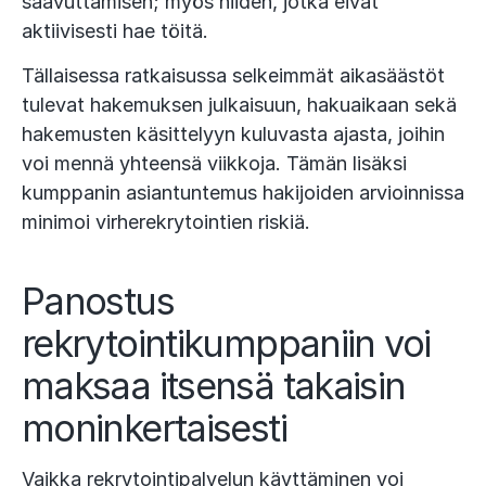
saavuttamisen; myös niiden, jotka eivät
aktiivisesti hae töitä.
Tällaisessa ratkaisussa selkeimmät aikasäästöt
tulevat hakemuksen julkaisuun, hakuaikaan sekä
hakemusten käsittelyyn kuluvasta ajasta, joihin
voi mennä yhteensä viikkoja. Tämän lisäksi
kumppanin asiantuntemus hakijoiden arvioinnissa
minimoi virherekrytointien riskiä.
Panostus
rekrytointikumppaniin voi
maksaa itsensä takaisin
moninkertaisesti
Vaikka rekrytointipalvelun käyttäminen voi