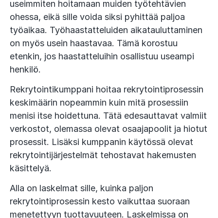
useimmiten hoitamaan muiden työtehtävien
ohessa, eikä sille voida siksi pyhittää paljoa
työaikaa. Työhaastatteluiden aikatauluttaminen
on myös usein haastavaa. Tämä korostuu
etenkin, jos haastatteluihin osallistuu useampi
henkilö.
Rekrytointikumppani hoitaa rekrytointiprosessin
keskimäärin nopeammin kuin mitä prosessiin
menisi itse hoidettuna. Tätä edesauttavat valmiit
verkostot, olemassa olevat osaajapoolit ja hiotut
prosessit. Lisäksi kumppanin käytössä olevat
rekrytointijärjestelmät tehostavat hakemusten
käsittelyä.
Alla on laskelmat sille, kuinka paljon
rekrytointiprosessin kesto vaikuttaa suoraan
menetettyyn tuottavuuteen. Laskelmissa on