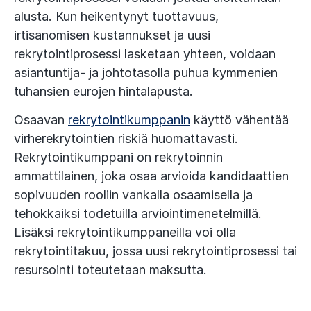
alusta. Kun heikentynyt tuottavuus,
irtisanomisen kustannukset ja uusi
rekrytointiprosessi lasketaan yhteen, voidaan
asiantuntija- ja johtotasolla puhua kymmenien
tuhansien eurojen hintalapusta.
Osaavan
rekrytointikumppanin
käyttö vähentää
virherekrytointien riskiä huomattavasti.
Rekrytointikumppani on rekrytoinnin
ammattilainen, joka osaa arvioida kandidaattien
sopivuuden rooliin vankalla osaamisella ja
tehokkaiksi todetuilla arviointimenetelmillä.
Lisäksi rekrytointikumppaneilla voi olla
rekrytointitakuu, jossa uusi rekrytointiprosessi tai
resursointi toteutetaan maksutta.