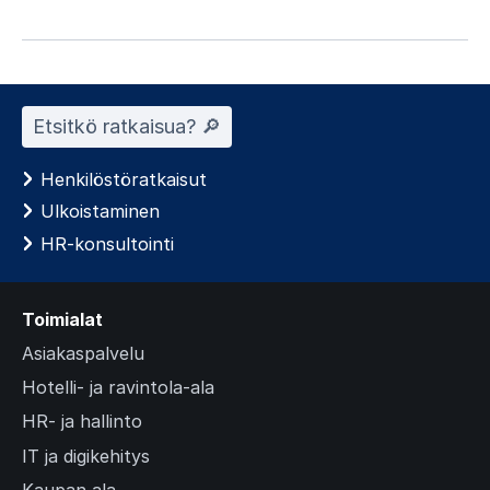
Etsitkö ratkaisua? 🔎︎
Henkilöstöratkaisut
Ulkoistaminen
HR-konsultointi
Toimialat
Asiakaspalvelu
Hotelli- ja ravintola-ala
HR- ja hallinto
IT ja digikehitys
Kaupan ala