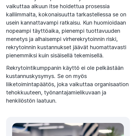
vaikuttaa alkuun itse hoidettua prosessia
kalliimmalta, kokonaisuutta tarkastellessa se on
usein kannattavampi ratkaisu. Kun huomioidaan
nopeampi täyttöaika, pienempi tuottavuuden
menetys ja alhaisempi virherekrytoinnin riski,
rekrytoinnin kustannukset jäävät huomattavasti
pienemmiksi kuin sisäisellä tekemisellä.
Rekrytointikumppanin käyttö ei ole pelkästään
kustannuskysymys. Se on myös
liiketoimintapäätös, joka vaikuttaa organisaation
tehokkuuteen, työnantajamielikuvaan ja
henkilöstön laatuun.