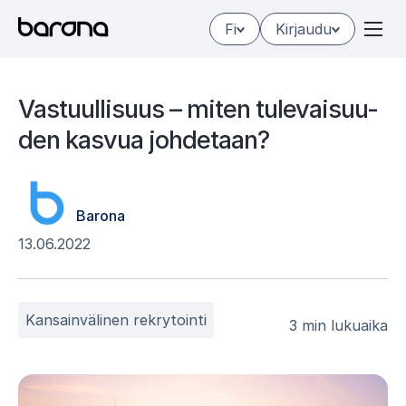
Hyppää
Fi
Kirjaudu
sisältöön
Vas­tuul­li­suus – mi­ten tu­le­vai­suu­
den kas­vua joh­de­taan?
Barona
13.06.2022
Kansainvälinen rekrytointi
3 min lukuaika