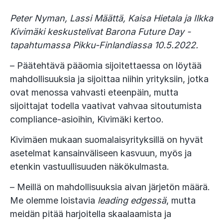
Peter Nyman, Lassi Määttä, Kaisa Hietala ja Ilkka
Kivimäki keskustelivat Barona Future Day -
tapahtumassa Pikku-Finlandiassa 10.5.2022.
– Päätehtävä pääomia sijoitettaessa on löytää
mahdollisuuksia ja sijoittaa niihin yrityksiin, jotka
ovat menossa vahvasti eteenpäin, mutta
sijoittajat todella vaativat vahvaa sitoutumista
compliance-asioihin, Kivimäki kertoo.
Kivimäen mukaan suomalaisyrityksillä on hyvät
asetelmat kansainväliseen kasvuun, myös ja
etenkin vastuullisuuden näkökulmasta.
– Meillä on mahdollisuuksia aivan järjetön määrä.
Me olemme loistavia
leading edgessä
, mutta
meidän pitää harjoitella skaalaamista ja