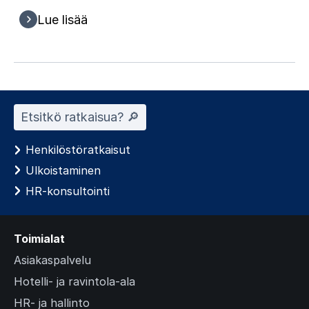
Lue lisää
Etsitkö ratkaisua? 🔎︎
Henkilöstöratkaisut
Ulkoistaminen
HR-konsultointi
Toimialat
Asiakaspalvelu
Hotelli- ja ravintola-ala
HR- ja hallinto