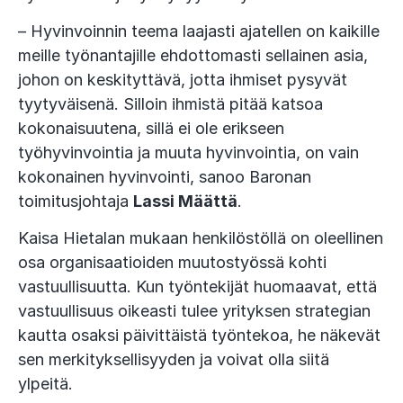
– Hyvinvoinnin teema laajasti ajatellen on kaikille
meille työnantajille ehdottomasti sellainen asia,
johon on keskityttävä, jotta ihmiset pysyvät
tyytyväisenä. Silloin ihmistä pitää katsoa
kokonaisuutena, sillä ei ole erikseen
työhyvinvointia ja muuta hyvinvointia, on vain
kokonainen hyvinvointi, sanoo Baronan
toimitusjohtaja
Lassi Määttä
.
Kaisa Hietalan mukaan henkilöstöllä on oleellinen
osa organisaatioiden muutostyössä kohti
vastuullisuutta. Kun työntekijät huomaavat, että
vastuullisuus oikeasti tulee yrityksen strategian
kautta osaksi päivittäistä työntekoa, he näkevät
sen merkityksellisyyden ja voivat olla siitä
ylpeitä.