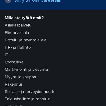
Siirry Barona Careersiin
Millaista työtä etsit?
Asiakaspalvelu
Elintarvikeala
Hotelli- ja ravintola-ala
HR- ja hallinto
IT
Logistiikka
Markkinointi ja viestintä
Myynti ja kauppa
Rakennus
Sosiaali- ja terveydenhuolto
Taloushallinto ja rahoitus