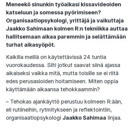
Meneekö sinunkin työaikasi kissavideoiden
katseluun ja somessa pyörimiseen?
Organisaatiopsykologi, yrittäjä ja vaikuttaja
Jaakko Sahimaan kolmen R:n tekniikka auttaa
hallitsemaan aikaa paremmin ja selättämään
turhat aikasyöpöt.
Kaikilla meillä on käytettävissä 24 tuntia
vuorokaudessa. Silti jotkut saavat siinä ajassa
aikaiseksi vaikka mitä, mutta toisille se ei riitä
edes perusasioiden hoitamiseen. Miten oppia
käyttämään aikaansa tehokkaammin?
– Tehokas ajankäyttö perustuu kolmeen R:ään,
eli rutiineihin, rytmitykseen ja reflektointiin,
organisaatiopsykologi
Jaakko Sahimaa
linjaa.