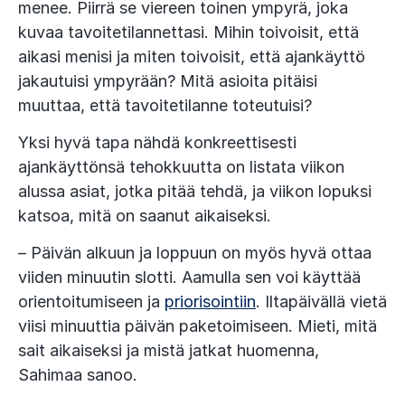
menee. Piirrä se viereen toinen ympyrä, joka
kuvaa tavoitetilannettasi. Mihin toivoisit, että
aikasi menisi ja miten toivoisit, että ajankäyttö
jakautuisi ympyrään? Mitä asioita pitäisi
muuttaa, että tavoitetilanne toteutuisi?
Yksi hyvä tapa nähdä konkreettisesti
ajankäyttönsä tehokkuutta on listata viikon
alussa asiat, jotka pitää tehdä, ja viikon lopuksi
katsoa, mitä on saanut aikaiseksi.
– Päivän alkuun ja loppuun on myös hyvä ottaa
viiden minuutin slotti. Aamulla sen voi käyttää
orientoitumiseen ja
priorisointiin
. Iltapäivällä vietä
viisi minuuttia päivän paketoimiseen. Mieti, mitä
sait aikaiseksi ja mistä jatkat huomenna,
Sahimaa sanoo.