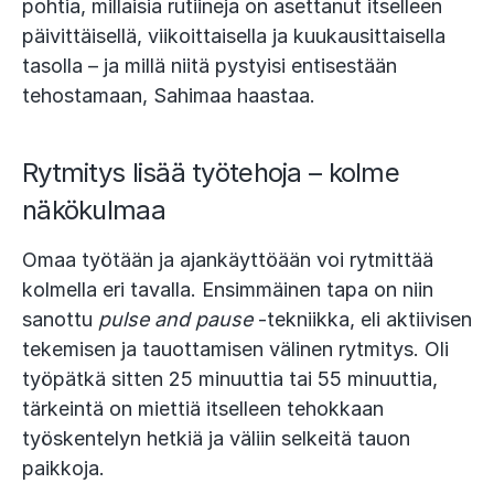
pohtia, millaisia rutiineja on asettanut itselleen
päivittäisellä, viikoittaisella ja kuukausittaisella
tasolla – ja millä niitä pystyisi entisestään
tehostamaan, Sahimaa haastaa.
Rytmitys lisää työtehoja – kolme
näkökulmaa
Omaa työtään ja ajankäyttöään voi rytmittää
kolmella eri tavalla. Ensimmäinen tapa on niin
sanottu
pulse and pause
-tekniikka, eli aktiivisen
tekemisen ja tauottamisen välinen rytmitys. Oli
työpätkä sitten 25 minuuttia tai 55 minuuttia,
tärkeintä on miettiä itselleen tehokkaan
työskentelyn hetkiä ja väliin selkeitä tauon
paikkoja.