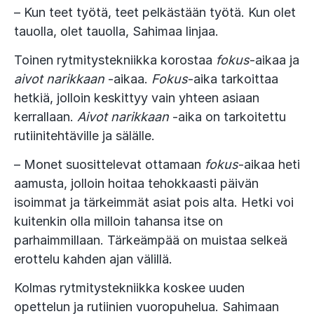
– Kun teet työtä, teet pelkästään työtä. Kun olet
tauolla, olet tauolla, Sahimaa linjaa.
Toinen rytmitystekniikka korostaa
fokus
-aikaa ja
aivot narikkaan
-aikaa.
Fokus
-aika tarkoittaa
hetkiä, jolloin keskittyy vain yhteen asiaan
kerrallaan.
Aivot narikkaan
-aika on tarkoitettu
rutiinitehtäville ja sälälle.
– Monet suosittelevat ottamaan
fokus
-aikaa heti
aamusta, jolloin hoitaa tehokkaasti päivän
isoimmat ja tärkeimmät asiat pois alta. Hetki voi
kuitenkin olla milloin tahansa itse on
parhaimmillaan. Tärkeämpää on muistaa selkeä
erottelu kahden ajan välillä.
Kolmas rytmitystekniikka koskee uuden
opettelun ja rutiinien vuoropuhelua. Sahimaan