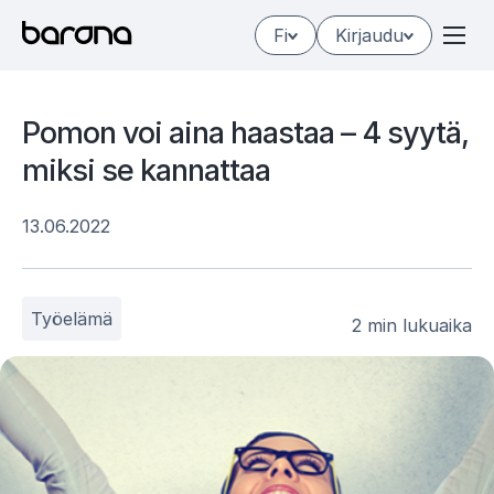
Hyppää
Fi
Kirjaudu
sisältöön
Po­mon voi aina haas­taa – 4 syy­tä,
mik­si se kan­nat­taa
13.06.2022
Työelämä
2 min lukuaika