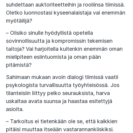
suhdettaan auktoriteetteihin ja rooliinsa tiimissä.
Oletko luonnostasi kyseenalaistaja vai enemmän
myötäilijä?
– Olisiko sinulle hyödyllistä opetella
sovinnollisuutta ja kompromissin tekemisen
taitoja? Vai harjoitella kuitenkin enemmän oman
mielipiteen esiintuomista ja oman pään
pitämistä?
Sahimaan mukaan avoin dialogi tiimissä vaatii
psykologista turvallisuutta työyhteisössä. Jos
tilanteisiin liittyy pelko seurauksista, harva
uskaltaa avata suunsa ja haastaa esitettyjä
asioita.
– Tarkoitus ei tietenkään ole se, että kaikkien
pitäisi muuttaa itseään vastarannankiiskiksi.