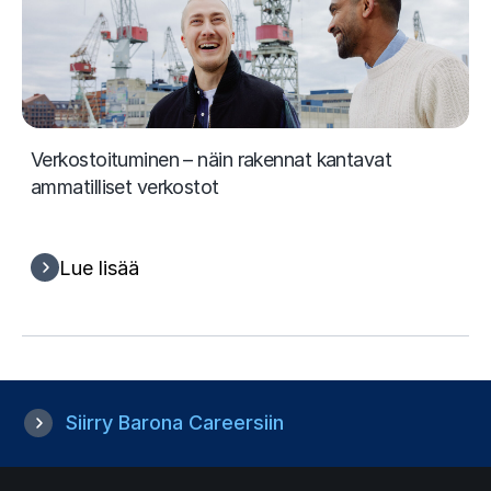
Verkostoituminen – näin rakennat kantavat
ammatilliset verkostot
Lue lisää
Siirry Barona Careersiin