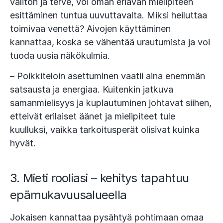
välitön ja terve, voi oman eriävän mielipiteen
esittäminen tuntua uuvuttavalta. Miksi heiluttaa
toimivaa venettä? Aivojen käyttäminen
kannattaa, koska se vähentää urautumista ja voi
tuoda uusia näkökulmia.
– Poikkiteloin asettuminen vaatii aina enemmän
satsausta ja energiaa. Kuitenkin jatkuva
samanmielisyys ja kuplautuminen johtavat siihen,
etteivät erilaiset äänet ja mielipiteet tule
kuulluksi, vaikka tarkoitusperät olisivat kuinka
hyvät.
3. Mieti rooliasi – kehitys tapahtuu
epämukavuusalueella
Jokaisen kannattaa pysähtyä pohtimaan omaa