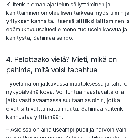
Kuitenkin oman ajattelun säilyttäminen ja
kehittäminen on oleellisen tärkeää myös tiimin ja
yrityksen kannalta. Itsensä alttiiksi laittaminen ja
epämukavuusalueelle meno tuo usein kasvua ja
kehitystä, Sahimaa sanoo.
4. Pelottaako vielä? Mieti, mikä on
pahinta, mitä voisi tapahtua
Työelämä on jatkuvassa muutoksessa ja tahti on
nykypäivänä kova. Voi tuntua haastavalta olla
jatkuvasti avaamassa suutaan asioihin, jotka
eivät silti välttämättä muutu. Sahimaa kuitenkin
kannustaa yrittämään.
– Asioissa on aina useampi puoli ja harvoin vain
yksi ratkaisu on paras. Kritiikki kritiikin vuoksi ei