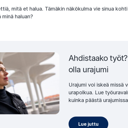
ettiä, mitä et halua. Tämäkin näkökulma vie sinua koht
 minä haluan?
Ahdistaako työt?
olla urajumi
Urajumi voi iskeä missä 
urapolkua. Lue työurava
kuinka päästä urajumissa
Lue juttu