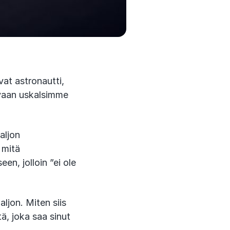
vat astronautti,
, vaan uskalsimme
aljon
 mitä
en, jolloin ”ei ole
aljon. Miten siis
tä, joka saa sinut