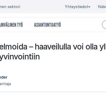
Secondary
inen sektori
Yhteystiedot
Näk
INVÄLINEN TYÖ
ASIANTUNTIJATYÖ
l­moi­da – haa­vei­lul­la voi olla yl­
­vin­voin­tiin
nder
entaja