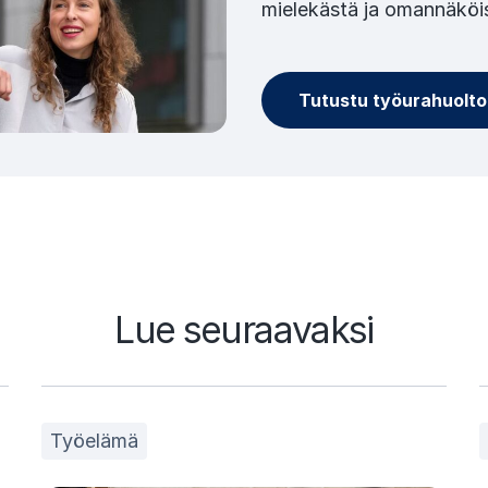
mielekästä ja omannäköi
Tutustu työurahuolt
Lue seuraavaksi
Työelämä