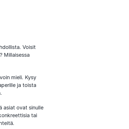
hdollista. Voisit
a? Millaisessa
voin mieli. Kysy
erille ja toista
an.
 asiat ovat sinulle
konkreettisia tai
hteitä.