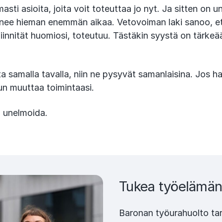
asti asioita, joita voit toteuttaa jo nyt. Ja sitten on u
nee hieman enemmän aikaa. Vetovoiman laki sanoo, ett
 kiinnität huomiosi, toteutuu. Tästäkin syystä on tärke
ta samalla tavalla, niin ne pysyvät samanlaisina. Jos 
nun muuttaa toimintaasi.
a unelmoida.
Tukea työelämän
Baronan työurahuolto tar