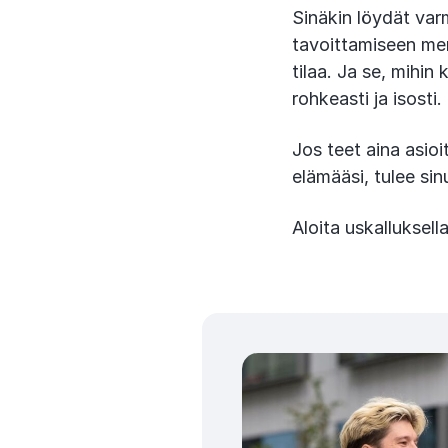
Sinäkin löydät varm
tavoittamiseen me
tilaa. Ja se, mihin
rohkeasti ja isosti.
Jos teet aina asioi
elämääsi, tulee si
Aloita uskalluksell