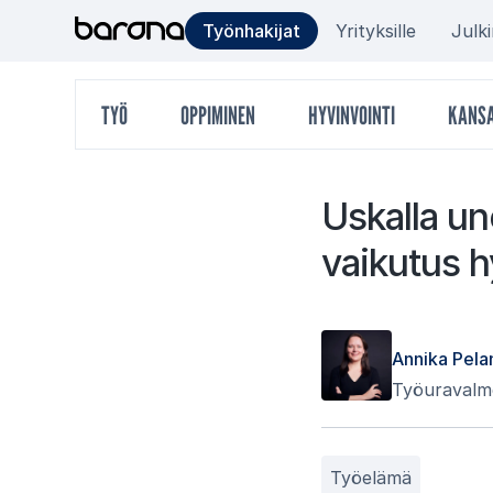
Hyppää
Target
Työnhakijat
Yrityksille
Julk
sisältöön
group
Päävalikko
TYÖ
OPPIMINEN
HYVINVOINTI
KANSA
menu
Us­kal­la une
vai­ku­tus hy
Annika Pela
Työuravalm
Työelämä