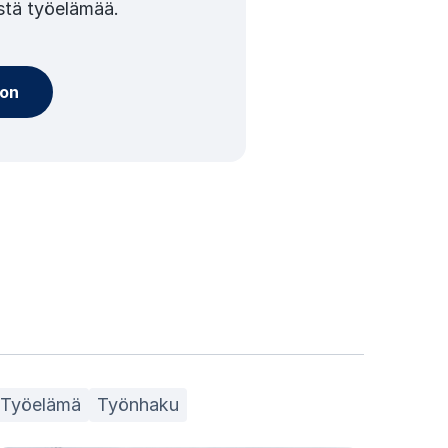
stä työelämää.
oon
Työelämä
Työnhaku