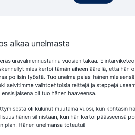
s alkaa unelmasta
 eräs uravalmennustarina vuosien takaa. Elintarviketeo
kennellyt mies kertoi tämän aiheen äärellä, että hän o
nsa poliisin työstä. Tuo unelma palasi hänen mieleensä
 selvitimme vaihtoehtoisia reittejä ja steppejä useampi
a ensisijaisena oli tuo hänen haaveensa.
ymisestä oli kulunut muutama vuosi, kun kohtasin hän
isuus hänen silmistään, kun hän kertoi päässeensä poli
n pian. Hänen unelmansa toteutui!