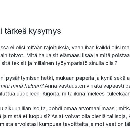
si tärkeä kysymys
ossa ei olisi mitään rajoituksia, vaan ihan kaikki olisi ma
vain toivot. Mitä haluaisit elämääsi lisää ja mitä poista
 sitä tekisit ja millainen työympäristö sinulla olisi?
pieni pysähtymisen hetki, mukaan paperia ja kynä sekä a
mitä minä haluan?
Anna vastausten virrata vapaasti pap
uttua uudelleen. Kirjoita, mitä ikinä mieleesi tuleeka
 alkuun liian isolta, pohdi omaa arvomaailmaasi; mitkä
ja mistä et luopuisi? Asiat voivat olla pieniä tai isoja, 
Omista arvoistasi kumpuaa tavoitteita ja motivaation lä