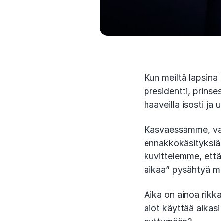
Kun meiltä lapsina 
presidentti, prins
haaveilla isosti j
Kasvaessamme, var
ennakkokäsityksiä 
kuvittelemme, että 
aikaa” pysähtyä m
Aika on ainoa rikka
aiot käyttää aikasi 