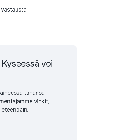
i vastausta
 Kyseessä voi
vaiheessa tahansa
lmentajamme vinkit,
 eteenpäin.