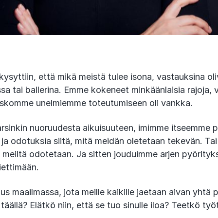
kysyttiin, että mikä meistä tulee isona, vastauksina oli
essa tai ballerina. Emme kokeneet minkäänlaisia rajoja
a uskomme unelmiemme toteutumiseen oli vankka.
sinkin nuoruudesta aikuisuuteen, imimme itseemme p
ja odotuksia siitä, mitä meidän oletetaan tekevän. Tai
meiltä odotetaan. Ja sitten jouduimme arjen pyöritykse
iettimään.
us maailmassa, jota meille kaikille jaetaan aivan yhtä p
täällä? Elätkö niin, että se tuo sinulle iloa? Teetkö työ