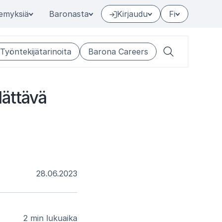
emyksiä
Baronasta
Kirjaudu
Fi
Työntekijätarinoita
Barona Careers
Hae
lät­tä­vä
28.06.2023
2 min lukuaika