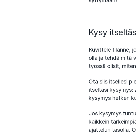
syttymään?
Kysy itseltä
Kuvittele tilanne, j
olla ja tehdä mitä 
työssä olisit, miten
Ota siis itsellesi 
itseltäsi kysymys:
kysymys hetken kul
Jos kysymys tuntuu
kaikkein tärkeimpiä 
ajattelun tasolla. 