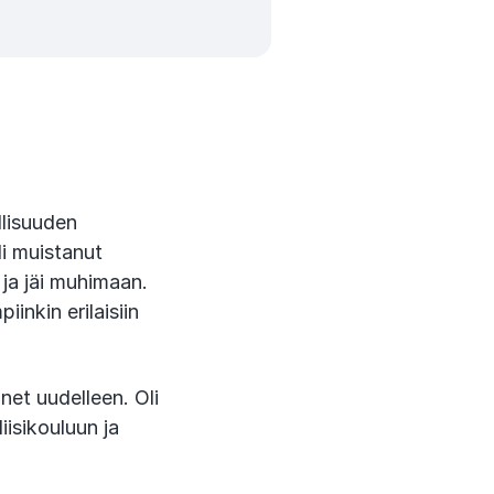
llisuuden
li muistanut
 ja jäi muhimaan.
inkin erilaisiin
et uudelleen. Oli
isikouluun ja