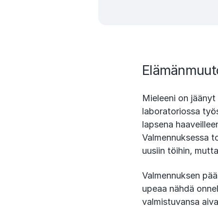
Elämänmuuto
Mieleeni on jäänyt
laboratoriossa työs
lapsena haaveillee
Valmennuksessa toki
uusiin töihin, mutt
Valmennuksen päätt
upeaa nähdä onnell
valmistuvansa aiva