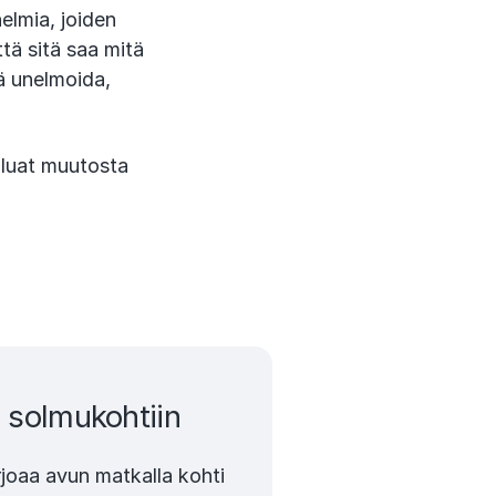
nelmia, joiden
ä sitä saa mitä
ää unelmoida,
haluat muutosta
 solmukohtiin
joaa avun matkalla kohti