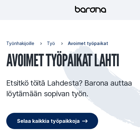
Hyppää
sisältöön
Työnhakijoille
Työ
Avoimet työpaikat
AVOI­MET TYÖ­PAI­KAT LAH­TI
Etsitkö töitä Lahdesta? Barona auttaa
löytämään sopivan työn.
Selaa kaikkia työpaikkoja