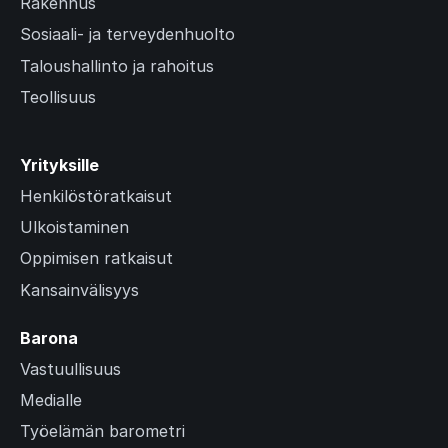
Rakennus
Sosiaali- ja terveydenhuolto
Taloushallinto ja rahoitus
Teollisuus
Yrityksille
Henkilöstöratkaisut
Ulkoistaminen
Oppimisen ratkaisut
Kansainvälisyys
Barona
Vastuullisuus
Medialle
Työelämän barometri