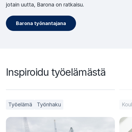
jotain uutta, Barona on ratkaisu.
Barona työnantajana
Inspiroidu työelämästä
Työelämä
Työnhaku
Koul