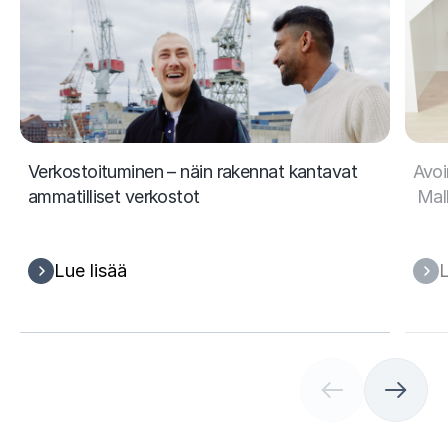
Verkostoituminen – näin rakennat kantavat
Avoi
ammatilliset verkostot
Mall
Lue lisää
L
(
C
u
r