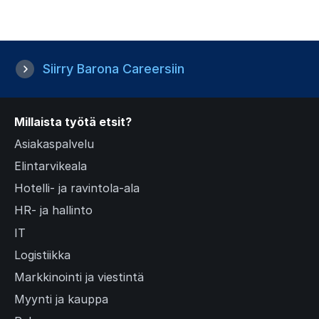
r
e
n
t
Siirry Barona Careersiin
s
l
i
Millaista työtä etsit?
d
Asiakaspalvelu
e
Elintarvikeala
)
Hotelli- ja ravintola-ala
HR- ja hallinto
IT
Logistiikka
Markkinointi ja viestintä
Myynti ja kauppa