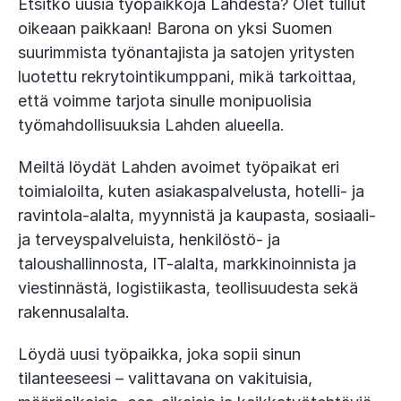
Etsitkö uusia työpaikkoja Lahdesta? Olet tullut
oikeaan paikkaan! Barona on yksi Suomen
suurimmista työnantajista ja satojen yritysten
luotettu rekrytointikumppani, mikä tarkoittaa,
että voimme tarjota sinulle monipuolisia
työmahdollisuuksia Lahden alueella.
Meiltä löydät Lahden avoimet työpaikat eri
toimialoilta, kuten asiakaspalvelusta, hotelli- ja
ravintola-alalta, myynnistä ja kaupasta, sosiaali-
ja terveyspalveluista, henkilöstö- ja
taloushallinnosta, IT-alalta, markkinoinnista ja
viestinnästä, logistiikasta, teollisuudesta sekä
rakennusalalta.
Löydä uusi työpaikka, joka sopii sinun
tilanteeseesi – valittavana on vakituisia,