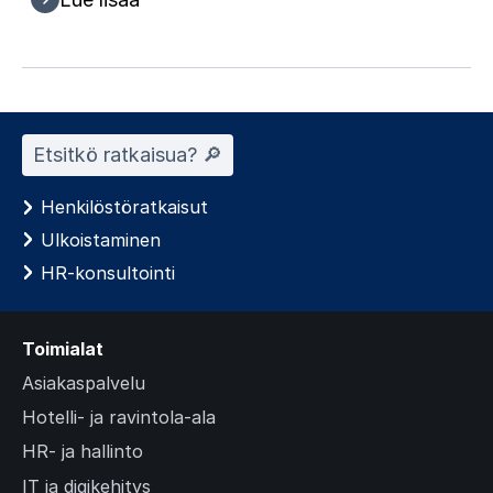
Etsitkö ratkaisua? 🔎︎
Henkilöstöratkaisut
Ulkoistaminen
HR-konsultointi
Toimialat
Asiakaspalvelu
Hotelli- ja ravintola-ala
HR- ja hallinto
IT ja digikehitys