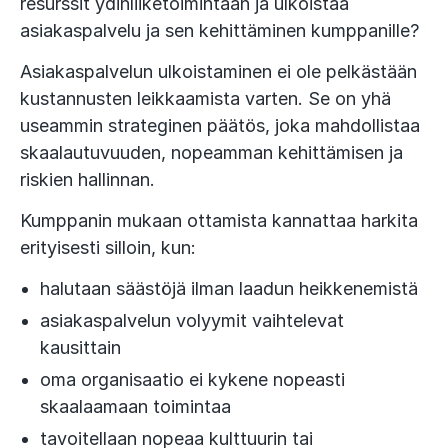
resurssit ydinliiketoimintaan ja ulkoistaa
asiakaspalvelu ja sen kehittäminen kumppanille?
Asiakaspalvelun ulkoistaminen ei ole pelkästään
kustannusten leikkaamista varten. Se on yhä
useammin strateginen päätös, joka mahdollistaa
skaalautuvuuden, nopeamman kehittämisen ja
riskien hallinnan.
Kumppanin mukaan ottamista kannattaa harkita
erityisesti silloin, kun:
halutaan säästöjä ilman laadun heikkenemistä
asiakaspalvelun volyymit vaihtelevat
kausittain
oma organisaatio ei kykene nopeasti
skaalaamaan toimintaa
tavoitellaan nopeaa kulttuurin tai