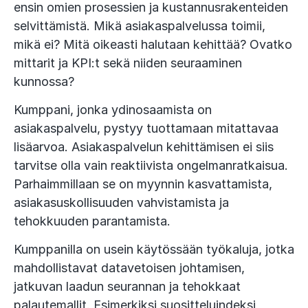
ensin omien prosessien ja kustannusrakenteiden
selvittämistä. Mikä asiakaspalvelussa toimii,
mikä ei? Mitä oikeasti halutaan kehittää? Ovatko
mittarit ja KPI:t sekä niiden seuraaminen
kunnossa?
Kumppani, jonka ydinosaamista on
asiakaspalvelu, pystyy tuottamaan mitattavaa
lisäarvoa. Asiakaspalvelun kehittämisen ei siis
tarvitse olla vain reaktiivista ongelmanratkaisua.
Parhaimmillaan se on myynnin kasvattamista,
asiakasuskollisuuden vahvistamista ja
tehokkuuden parantamista.
Kumppanilla on usein käytössään työkaluja, jotka
mahdollistavat datavetoisen johtamisen,
jatkuvan laadun seurannan ja tehokkaat
palautemallit. Esimerkiksi suositteluindeksi