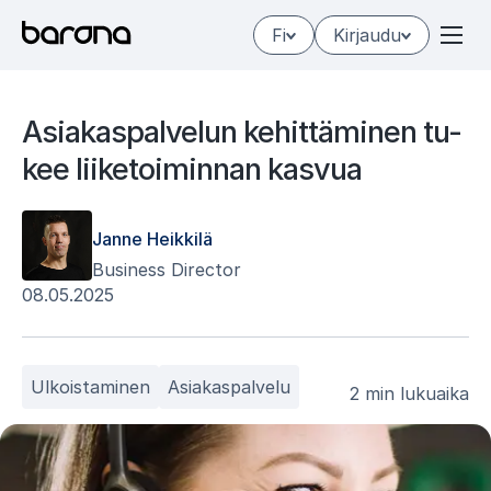
Hyppää
Fi
Kirjaudu
sisältöön
Asia­kas­pal­ve­lun ke­hit­tä­mi­nen tu­
kee lii­ke­toi­min­nan kas­vua
Janne Heikkilä
Business Director
08.05.2025
Ulkoistaminen
Asiakaspalvelu
2 min lukuaika