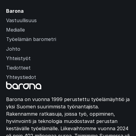
Barona
Vastuullisuus
Medialle
Työelämän barometri
Johto
Yhteistyöt
Tiedotteet
Yhteystiedot
Barona on vuonna 1999 perustettu työelämäyhtiö ja
yksi Suomen suurimmista työnantajista.
Rakennamme ratkaisuja, joissa työ, oppiminen,
hyvinvointi ja teknologia muodostavat perustan
kestävälle työelämälle. Liikevaihtomme vuonna 2024
oli noin 402 miljoonaa euroa. Toimimme Suomessa yli