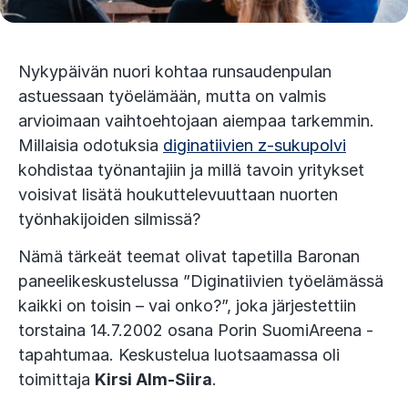
Nykypäivän nuori kohtaa runsaudenpulan
astuessaan työelämään, mutta on valmis
arvioimaan vaihtoehtojaan aiempaa tarkemmin.
Millaisia odotuksia
diginatiivien z-sukupolvi
kohdistaa työnantajiin ja millä tavoin yritykset
voisivat lisätä houkuttelevuuttaan nuorten
työnhakijoiden silmissä?
Nämä tärkeät teemat olivat tapetilla Baronan
paneelikeskustelussa ”Diginatiivien työelämässä
kaikki on toisin – vai onko?”, joka järjestettiin
torstaina 14.7.2002 osana Porin SuomiAreena -
tapahtumaa. Keskustelua luotsaamassa oli
toimittaja
Kirsi Alm-Siira
.