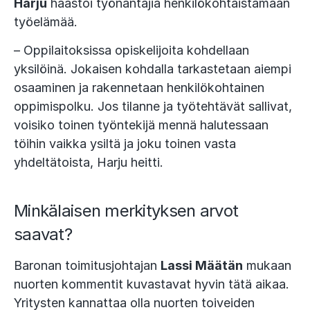
Harju
haastoi työnantajia henkilökohtaistamaan
työelämää.
– Oppilaitoksissa opiskelijoita kohdellaan
yksilöinä. Jokaisen kohdalla tarkastetaan aiempi
osaaminen ja rakennetaan henkilökohtainen
oppimispolku. Jos tilanne ja työtehtävät sallivat,
voisiko toinen työntekijä mennä halutessaan
töihin vaikka ysiltä ja joku toinen vasta
yhdeltätoista, Harju heitti.
Minkälaisen merkityksen arvot
saavat?
Baronan toimitusjohtajan
Lassi Määtän
mukaan
nuorten kommentit kuvastavat hyvin tätä aikaa.
Yritysten kannattaa olla nuorten toiveiden