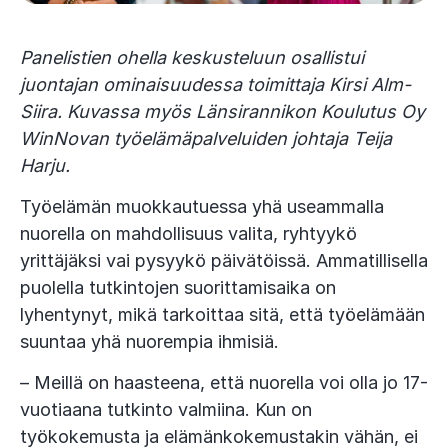
Panelistien ohella keskusteluun osallistui
juontajan ominaisuudessa toimittaja Kirsi Alm-
Siira. Kuvassa myös Länsirannikon Koulutus Oy
WinNovan työelämäpalveluiden johtaja Teija
Harju.
Työelämän muokkautuessa yhä useammalla
nuorella on mahdollisuus valita, ryhtyykö
yrittäjäksi vai pysyykö päivätöissä. Ammatillisella
puolella tutkintojen suorittamisaika on
lyhentynyt, mikä tarkoittaa sitä, että työelämään
suuntaa yhä nuorempia ihmisiä.
– Meillä on haasteena, että nuorella voi olla jo 17-
vuotiaana tutkinto valmiina. Kun on
työkokemusta ja elämänkokemustakin vähän, ei