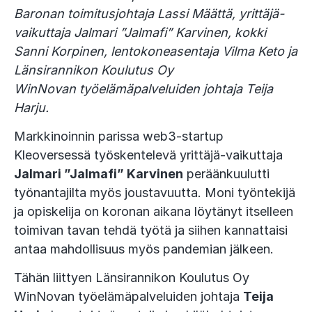
Baronan toimitusjohtaja Lassi Määttä, yrittäjä-
vaikuttaja Jalmari ”Jalmafi” Karvinen, kokki
Sanni Korpinen, lentokoneasentaja Vilma Keto ja
Länsirannikon Koulutus Oy
WinNovan työelämäpalveluiden johtaja Teija
Harju.
Markkinoinnin parissa web3-startup
Kleoversessä työskentelevä yrittäjä-vaikuttaja
Jalmari ”Jalmafi” Karvinen
peräänkuulutti
työnantajilta myös joustavuutta. Moni työntekijä
ja opiskelija on koronan aikana löytänyt itselleen
toimivan tavan tehdä työtä ja siihen kannattaisi
antaa mahdollisuus myös pandemian jälkeen.
Tähän liittyen Länsirannikon Koulutus Oy
WinNovan työelämäpalveluiden johtaja
Teija