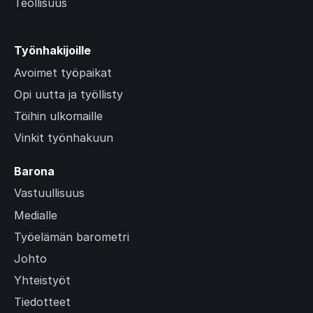
Teollisuus
Työnhakijoille
Avoimet työpaikat
Opi uutta ja työllisty
Töihin ulkomaille
Vinkit työnhakuun
Barona
Vastuullisuus
Medialle
Työelämän barometri
Johto
Yhteistyöt
Tiedotteet