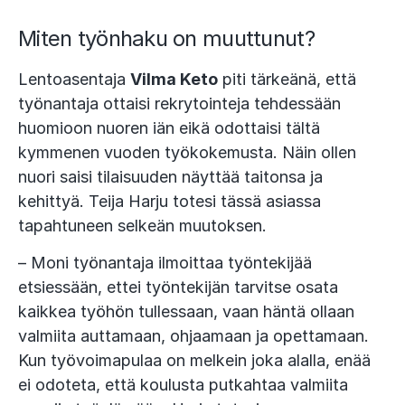
Miten työnhaku on muuttunut?
Lentoasentaja
Vilma Keto
piti tärkeänä, että
työnantaja ottaisi rekrytointeja tehdessään
huomioon nuoren iän eikä odottaisi tältä
kymmenen vuoden työkokemusta. Näin ollen
nuori saisi tilaisuuden näyttää taitonsa ja
kehittyä. Teija Harju totesi tässä asiassa
tapahtuneen selkeän muutoksen.
– Moni työnantaja ilmoittaa työntekijää
etsiessään, ettei työntekijän tarvitse osata
kaikkea työhön tullessaan, vaan häntä ollaan
valmiita auttamaan, ohjaamaan ja opettamaan.
Kun työvoimapulaa on melkein joka alalla, enää
ei odoteta, että koulusta putkahtaa valmiita