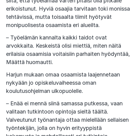
siitä, että työelämää varten pitäisi olla pitkälle
erikoistunut. Hyviä osaajia tarvitaan toki monissa
tehtävissä, mutta toisaalta tiimit hyötyvät
monipuolisesta osaamista eri alueilta.
– Työelämän kannalta kaikki taidot ovat
arvokkaita. Keskeistä olisi miettiä, miten näitä
erilaisia osaamisia voitaisiin parhaiten hyödyntää,
Määttä huomautti.
Harjun mukaan omaa osaamista laajennetaan
nykyään jo opiskeluvaiheessa oman
koulutusohjelman ulkopuolelle.
– Enää ei mennä siinä samassa putkessa, vaan
valitaan tutkintoon opintoja sieltä täältä.
Valveutunut työnantaja ottaa mielellään sellaisen
työntekijän, jolla on hyvin erityyppistä