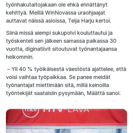
työnhakutaitojakaan ole ehkä ennättänyt
kehittyä. Meillä WinNovassa uraohjaajat
auttavat näissä asioissa, Teija Harju kertoi.
Siinä missä aiempi sukupolvi kouluttautui ja
työskenteli sen jälkeen samassa paikassa 30
vuotta, diginatiivit sitoutuvat työnantajaansa
heikommin.
– Yli 40 % työikäisestä väestöstä ajattelee, että
voisi vaihtaa työpaikkaa. Se panee meidät
työnantajat miettimään sitä, millä keinoilla
työntekijät saataisiin pysymään, Määttä sanoi.