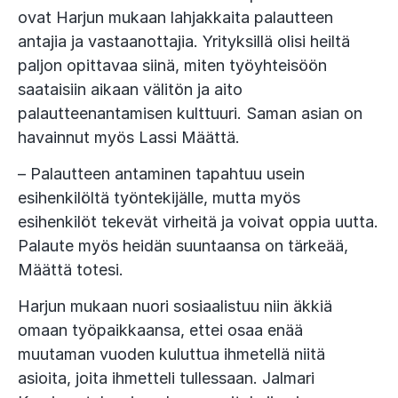
ovat Harjun mukaan lahjakkaita palautteen
antajia ja vastaanottajia. Yrityksillä olisi heiltä
paljon opittavaa siinä, miten työyhteisöön
saataisiin aikaan välitön ja aito
palautteenantamisen kulttuuri. Saman asian on
havainnut myös Lassi Määttä.
– Palautteen antaminen tapahtuu usein
esihenkilöltä työntekijälle, mutta myös
esihenkilöt tekevät virheitä ja voivat oppia uutta.
Palaute myös heidän suuntaansa on tärkeää,
Määttä totesi.
Harjun mukaan nuori sosiaalistuu niin äkkiä
omaan työpaikkaansa, ettei osaa enää
muutaman vuoden kuluttua ihmetellä niitä
asioita, joita ihmetteli tullessaan. Jalmari