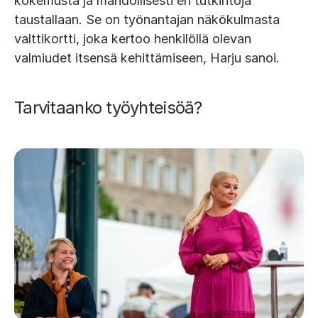
kokemusta ja mahdollisesti eri tutkintoja
taustallaan. Se on työnantajan näkökulmasta
valttikortti, joka kertoo henkilöllä olevan
valmiudet itsensä kehittämiseen, Harju sanoi.
Tarvitaanko työyhteisöä?