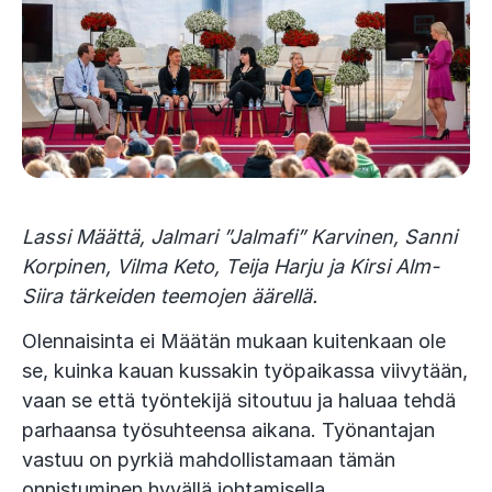
Lassi Määttä, Jalmari ”Jalmafi” Karvinen, Sanni
Korpinen, Vilma Keto, Teija Harju ja Kirsi Alm-
Siira tärkeiden teemojen äärellä.
Olennaisinta ei Määtän mukaan kuitenkaan ole
se, kuinka kauan kussakin työpaikassa viivytään,
vaan se että työntekijä sitoutuu ja haluaa tehdä
parhaansa työsuhteensa aikana. Työnantajan
vastuu on pyrkiä mahdollistamaan tämän
onnistuminen hyvällä johtamisella.