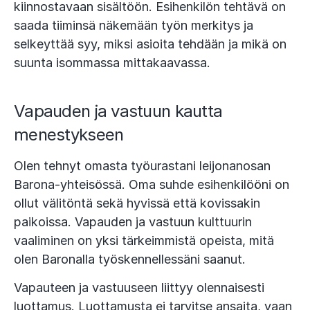
kiinnostavaan sisältöön. Esihenkilön tehtävä on
saada tiiminsä näkemään työn merkitys ja
selkeyttää syy, miksi asioita tehdään ja mikä on
suunta isommassa mittakaavassa.
Vapauden ja vastuun kautta
menestykseen
Olen tehnyt omasta työurastani leijonanosan
Barona-yhteisössä. Oma suhde esihenkilööni on
ollut välitöntä sekä hyvissä että kovissakin
paikoissa. Vapauden ja vastuun kulttuurin
vaaliminen on yksi tärkeimmistä opeista, mitä
olen Baronalla työskennellessäni saanut.
Vapauteen ja vastuuseen liittyy olennaisesti
luottamus. Luottamusta ei tarvitse ansaita, vaan