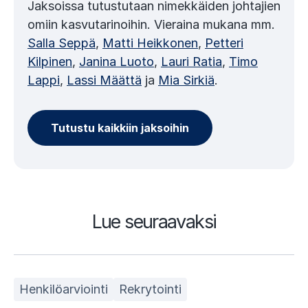
Jaksoissa tutustutaan nimekkäiden johtajien
omiin kasvutarinoihin. Vieraina mukana mm.
Salla Seppä
,
Matti Heikkonen
,
Petteri
Kilpinen
,
Janina Luoto
,
Lauri Ratia
,
Timo
Lappi
,
Lassi Määttä
ja
Mia Sirkiä
.
Tutustu kaikkiin jaksoihin
Lue seuraavaksi
Henkilöarviointi
Rekrytointi