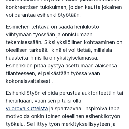
konkreettisen tulokulman, joiden kautta jokainen
voi parantaa esihenkilötyötään.
Esimiehen tehtävä on saada henkilöstö
viihtymään työssään ja onnistumaan
tekemisessään. Siksi yksilöllinen kohtaaminen on
oleellisen tärkeää. Ikinä ei voi tietää, millaisia
haasteita ihmisillä on yksityiselämässä.
Esihenkilön pitää pystyä asettumaan alaisensa
tilanteeseen, ei pelkästään työssä vaan
kokonaisvaltaisesti.
Esihenkilötyön ei pidä perustua auktoriteettiin tai
hierarkiaan, vaan sen pitäisi olla
vuorovaikutteista
ja sparraavaa. Inspiroiva tapa
motivoida onkin toinen oleellinen esihenkilötyön
työkalu. Se liittyy työn merkityksellisyyteen ja