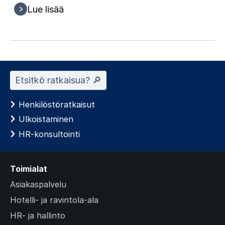
Lue lisää
Etsitkö ratkaisua? 🔎︎
Henkilöstöratkaisut
Ulkoistaminen
HR-konsultointi
Toimialat
Asiakaspalvelu
Hotelli- ja ravintola-ala
HR- ja hallinto