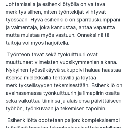
Johtamisella ja esihenkilötyöllä on valtava
merkitys siihen, miten työntekijät viihtyvät
työssään. Hyvä esihenkilö on sparrauskumppani
ja valmentaja, joka kannustaa, antaa vapautta
mutta muistaa myös vastuun. Onneksi näitä
taitoja voi myös harjoitella.
Työnteon tavat sekä työkulttuuri ovat
muuttuneet viimeisten vuosikymmenien aikana.
Nykyinen työssäkäyvä sukupolvi haluaa haastaa
itsensä mielekkäillä tehtävillä ja löytää
merkityksellisyyden tekemisestään. Esihenkilö on
avainasemassa työnkulttuurin ja ilmapiirin osalta
sekä vaikuttaa tiiminsä ja alaisiensa päivittäiseen
työhön, työnkuvaan ja tekemisen tapoihin.
Esihenkilöltä odotetaan paljon: kompleksisempi
työelämä haastaa teknologiapainotteisuudellaan