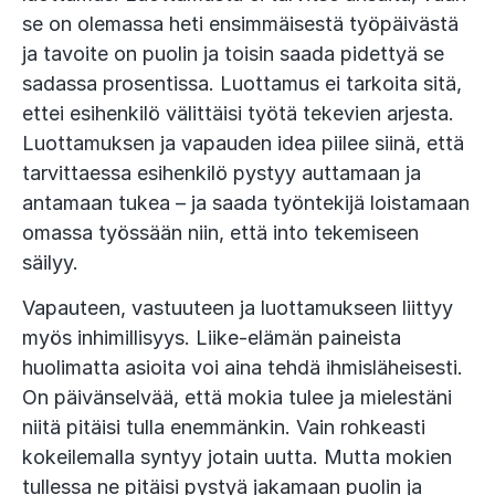
se on olemassa heti ensimmäisestä työpäivästä
ja tavoite on puolin ja toisin saada pidettyä se
sadassa prosentissa. Luottamus ei tarkoita sitä,
ettei esihenkilö välittäisi työtä tekevien arjesta.
Luottamuksen ja vapauden idea piilee siinä, että
tarvittaessa esihenkilö pystyy auttamaan ja
antamaan tukea – ja saada työntekijä loistamaan
omassa työssään niin, että into tekemiseen
säilyy.
Vapauteen, vastuuteen ja luottamukseen liittyy
myös inhimillisyys. Liike-elämän paineista
huolimatta asioita voi aina tehdä ihmisläheisesti.
On päivänselvää, että mokia tulee ja mielestäni
niitä pitäisi tulla enemmänkin. Vain rohkeasti
kokeilemalla syntyy jotain uutta. Mutta mokien
tullessa ne pitäisi pystyä jakamaan puolin ja