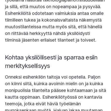
ja sillä, että muutos on nopeampaa ja pysyvää.
Esihenkilöltä odotetaan valmiuksia antaa omalle
tiimilleen tukea ja kokonaisvaltaista näkemystä
muutostilanteissa mutta myös sitä, että hänellä
on riittävää herkkyyttä nähdä yksilöidysti
tiiminsä jäsenten erilaiset tilanteet ja toiveet.
Kohtaa yksilöllisesti ja sparraa esiin
merkityksellisyys
Onneksi esihenkilön taitoja voi opetella. Paljon
on kiinni siitä, kuinka avoimin mielin on ja kuinka
monipuolisia tilanteita pääsee kohtaamaan ja sitä
kautta oppimaan. Esihenkilötyössä on kantavia
teemoja, jotka eivät häviä työelämän
murroksenkaan myötä. Haluan jakaa muutaman