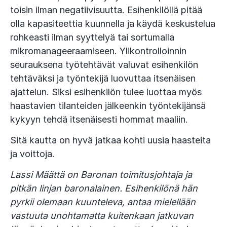
toisin ilman negatiivisuutta. Esihenkilöllä pitää
olla kapasiteettia kuunnella ja käydä keskustelua
rohkeasti ilman syyttelyä tai sortumalla
mikromanageeraamiseen. Ylikontrolloinnin
seurauksena työtehtävät valuvat esihenkilön
tehtäväksi ja työntekijä luovuttaa itsenäisen
ajattelun. Siksi esihenkilön tulee luottaa myös
haastavien tilanteiden jälkeenkin työntekijänsä
kykyyn tehdä itsenäisesti hommat maaliin.
Sitä kautta on hyvä jatkaa kohti uusia haasteita
ja voittoja.
Lassi Määttä on Baronan toimitusjohtaja ja
pitkän linjan baronalainen. Esihenkilönä hän
pyrkii olemaan kuunteleva, antaa mielellään
vastuuta unohtamatta kuitenkaan jatkuvan